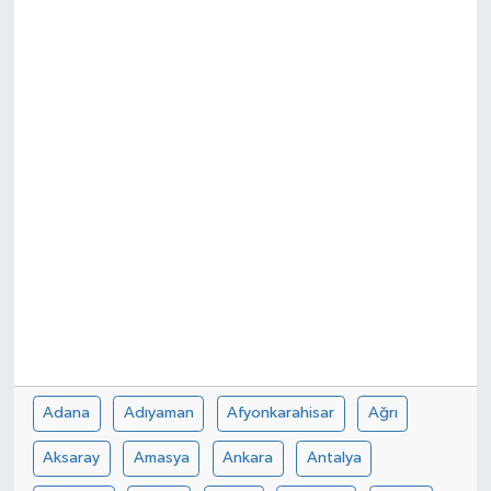
Spor
Teknoloji
Tokat Haberleri
Yaşam
Adana
Adıyaman
Afyonkarahisar
Ağrı
Aksaray
Amasya
Ankara
Antalya