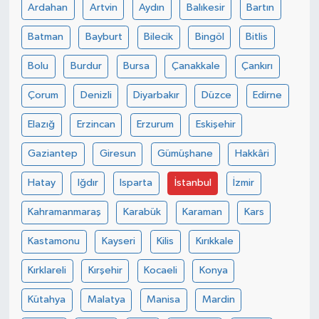
Ardahan
Artvin
Aydın
Balıkesir
Bartın
Batman
Bayburt
Bilecik
Bingöl
Bitlis
Bolu
Burdur
Bursa
Çanakkale
Çankırı
Çorum
Denizli
Diyarbakır
Düzce
Edirne
Elazığ
Erzincan
Erzurum
Eskişehir
Gaziantep
Giresun
Gümüşhane
Hakkâri
Hatay
Iğdır
Isparta
İstanbul
İzmir
Kahramanmaraş
Karabük
Karaman
Kars
Kastamonu
Kayseri
Kilis
Kırıkkale
Kırklareli
Kırşehir
Kocaeli
Konya
Kütahya
Malatya
Manisa
Mardin