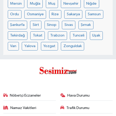
Mersin
Muğla
Muş
Nevşehir
Niğde
Ordu
Osmaniye
Rize
Sakarya
Samsun
Şanlıurfa
Siirt
Sinop
Sivas
Şırnak
Tekirdağ
Tokat
Trabzon
Tunceli
Uşak
Van
Yalova
Yozgat
Zonguldak
Nöbetçi Eczaneler
Hava Durumu
Namaz Vakitleri
Trafik Durumu