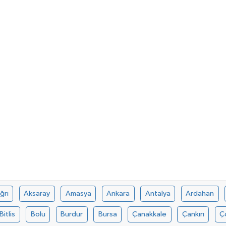
ğrı
Aksaray
Amasya
Ankara
Antalya
Ardahan
Bitlis
Bolu
Burdur
Bursa
Çanakkale
Çankırı
Ç