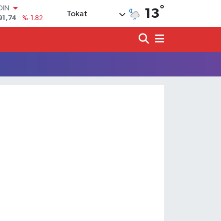
°
OIN
13
Tokat
91,74
%-1.82
AR
3620
%0.02
O
8690
%0.19
LİN
0380
%0.18
TIN
2,09000
%0.19
100
98,00
%0