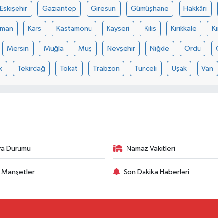
Eskişehir
Gaziantep
Giresun
Gümüşhane
Hakkâri
aman
Kars
Kastamonu
Kayseri
Kilis
Kırıkkale
Kı
Mersin
Muğla
Muş
Nevşehir
Niğde
Ordu
k
Tekirdağ
Tokat
Trabzon
Tunceli
Uşak
Van
va Durumu
Namaz Vakitleri
 Manşetler
Son Dakika Haberleri