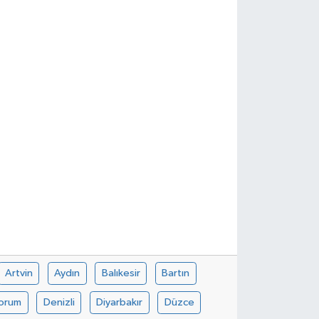
Artvin
Aydın
Balıkesir
Bartın
orum
Denizli
Diyarbakır
Düzce