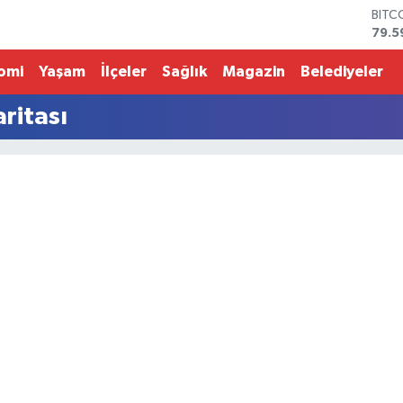
BITC
79.5
DOL
45,4
omi
Yaşam
İlçeler
Sağlık
Magazin
Belediyeler
EUR
53,3
ritası
STER
61,6
G.AL
686
BİST
14.5