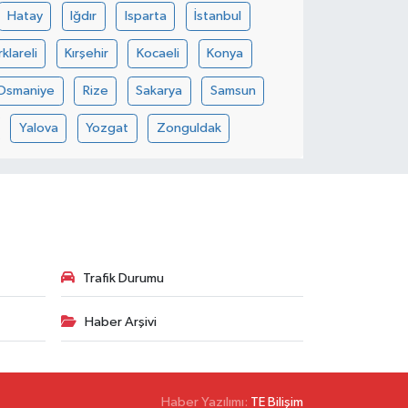
Hatay
Iğdır
Isparta
İstanbul
rklareli
Kırşehir
Kocaeli
Konya
Osmaniye
Rize
Sakarya
Samsun
Yalova
Yozgat
Zonguldak
Trafik Durumu
Haber Arşivi
Haber Yazılımı:
TE Bilişim