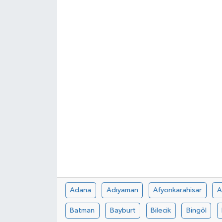
Spor
Teknoloji
Tokat Haberleri
Yaşam
Adana
Adıyaman
Afyonkarahisar
A
Batman
Bayburt
Bilecik
Bingöl