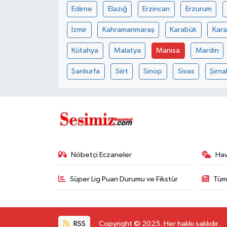
Edirne
Elazığ
Erzincan
Erzurum
İzmir
Kahramanmaraş
Karabük
Kar
Kütahya
Malatya
Manisa
Mardin
Şanlıurfa
Siirt
Sinop
Sivas
Şırna
Nöbetçi Eczaneler
Ha
Süper Lig Puan Durumu ve Fikstür
Tüm
RSS
Copyright © 2025. Her hakkı saklıdır.