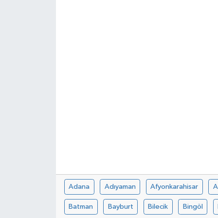
Spor
Teknoloji
Tokat Haberleri
Yaşam
Adana
Adıyaman
Afyonkarahisar
A
Batman
Bayburt
Bilecik
Bingöl