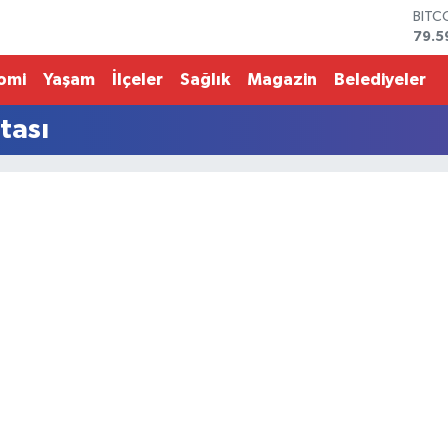
BITC
79.5
DOL
45,4
omi
Yaşam
İlçeler
Sağlık
Magazin
Belediyeler
EUR
53,3
tası
STER
61,6
G.AL
686
BİST
14.5