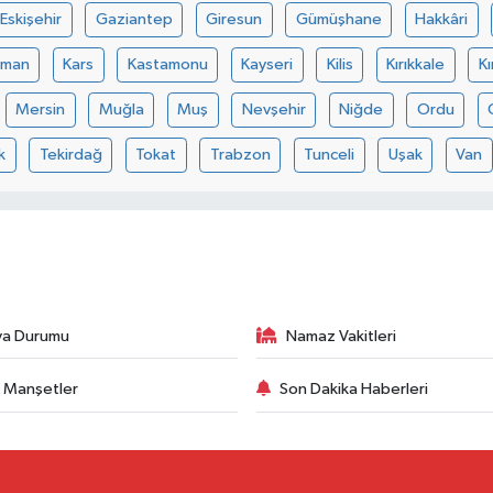
Eskişehir
Gaziantep
Giresun
Gümüşhane
Hakkâri
aman
Kars
Kastamonu
Kayseri
Kilis
Kırıkkale
Kı
Mersin
Muğla
Muş
Nevşehir
Niğde
Ordu
k
Tekirdağ
Tokat
Trabzon
Tunceli
Uşak
Van
va Durumu
Namaz Vakitleri
 Manşetler
Son Dakika Haberleri