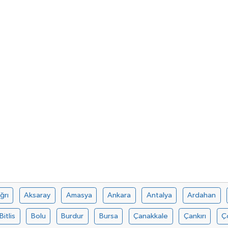
ğrı
Aksaray
Amasya
Ankara
Antalya
Ardahan
Bitlis
Bolu
Burdur
Bursa
Çanakkale
Çankırı
Ç