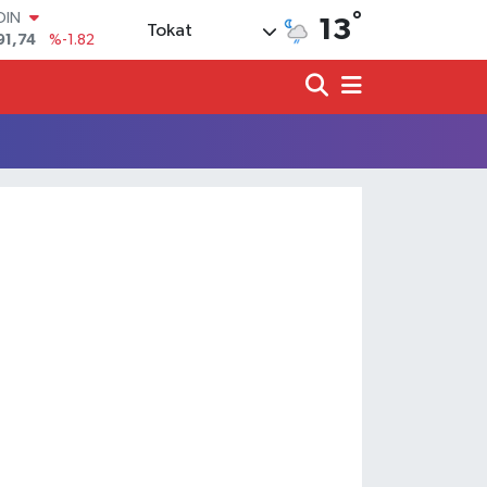
°
OIN
13
Tokat
91,74
%-1.82
AR
3620
%0.02
O
8690
%0.19
LİN
0380
%0.18
TIN
2,09000
%0.19
100
98,00
%0