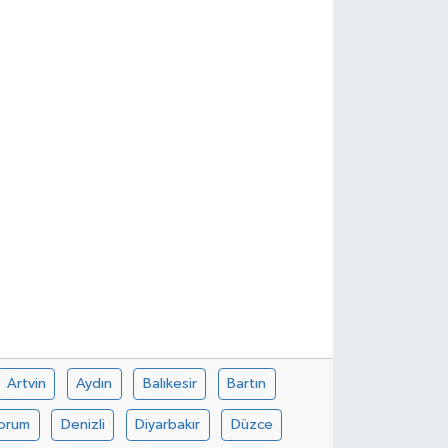
Artvin
Aydın
Balıkesir
Bartın
orum
Denizli
Diyarbakır
Düzce