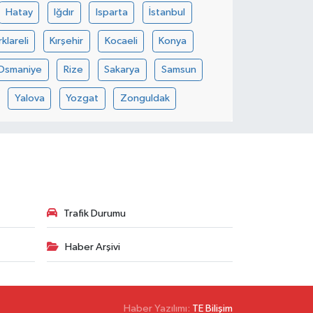
Hatay
Iğdır
Isparta
İstanbul
rklareli
Kırşehir
Kocaeli
Konya
Osmaniye
Rize
Sakarya
Samsun
Yalova
Yozgat
Zonguldak
Trafik Durumu
Haber Arşivi
Haber Yazılımı:
TE Bilişim