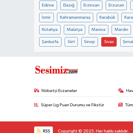
Edirne
Elazığ
Erzincan
Erzurum
İzmir
Kahramanmaraş
Karabük
Kar
Kütahya
Malatya
Manisa
Mardin
Şanlıurfa
Siirt
Sinop
Sivas
Şırna
Nöbetçi Eczaneler
Ha
Süper Lig Puan Durumu ve Fikstür
Tüm
RSS
Copyright © 2025. Her hakkı saklıdır.