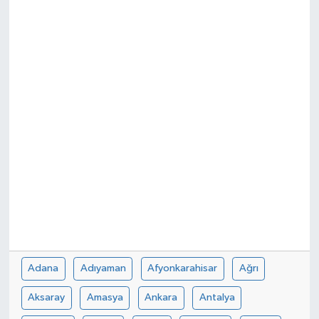
Spor
Teknoloji
Tokat Haberleri
Yaşam
Adana
Adıyaman
Afyonkarahisar
Ağrı
Aksaray
Amasya
Ankara
Antalya