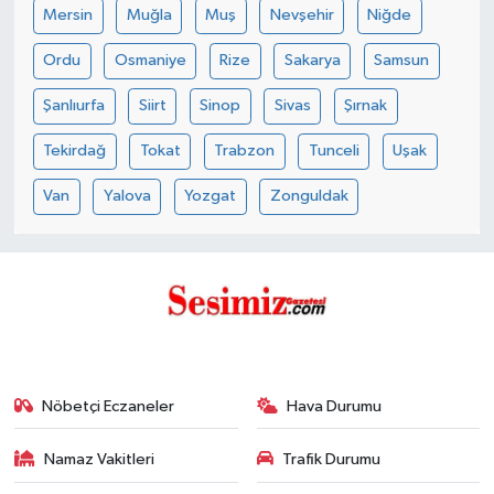
Mersin
Muğla
Muş
Nevşehir
Niğde
Ordu
Osmaniye
Rize
Sakarya
Samsun
Şanlıurfa
Siirt
Sinop
Sivas
Şırnak
Tekirdağ
Tokat
Trabzon
Tunceli
Uşak
Van
Yalova
Yozgat
Zonguldak
Nöbetçi Eczaneler
Hava Durumu
Namaz Vakitleri
Trafik Durumu