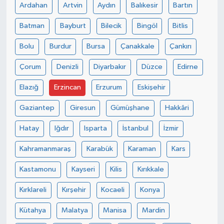
Ardahan
Artvin
Aydın
Balıkesir
Bartın
Batman
Bayburt
Bilecik
Bingöl
Bitlis
Bolu
Burdur
Bursa
Çanakkale
Çankırı
Çorum
Denizli
Diyarbakır
Düzce
Edirne
Elazığ
Erzincan
Erzurum
Eskişehir
Gaziantep
Giresun
Gümüşhane
Hakkâri
Hatay
Iğdır
Isparta
İstanbul
İzmir
Kahramanmaraş
Karabük
Karaman
Kars
Kastamonu
Kayseri
Kilis
Kırıkkale
Kırklareli
Kırşehir
Kocaeli
Konya
Kütahya
Malatya
Manisa
Mardin