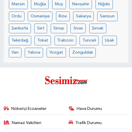
Mersin
Muğla
Muş
Nevşehir
Niğde
Ordu
Osmaniye
Rize
Sakarya
Samsun
Şanlıurfa
Siirt
Sinop
Sivas
Şırnak
Tekirdağ
Tokat
Trabzon
Tunceli
Uşak
Van
Yalova
Yozgat
Zonguldak
Nöbetçi Eczaneler
Hava Durumu
Namaz Vakitleri
Trafik Durumu