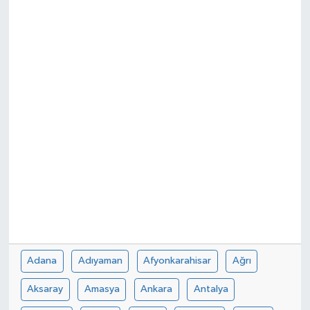
Spor
Teknoloji
Tokat Haberleri
Yaşam
Adana
Adıyaman
Afyonkarahisar
Ağrı
Aksaray
Amasya
Ankara
Antalya