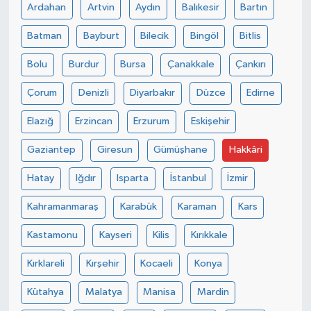
Ardahan
Artvin
Aydın
Balıkesir
Bartın
Batman
Bayburt
Bilecik
Bingöl
Bitlis
Bolu
Burdur
Bursa
Çanakkale
Çankırı
Çorum
Denizli
Diyarbakır
Düzce
Edirne
Elazığ
Erzincan
Erzurum
Eskişehir
Gaziantep
Giresun
Gümüşhane
Hakkâri
Hatay
Iğdır
Isparta
İstanbul
İzmir
Kahramanmaraş
Karabük
Karaman
Kars
Kastamonu
Kayseri
Kilis
Kırıkkale
Kırklareli
Kırşehir
Kocaeli
Konya
Kütahya
Malatya
Manisa
Mardin