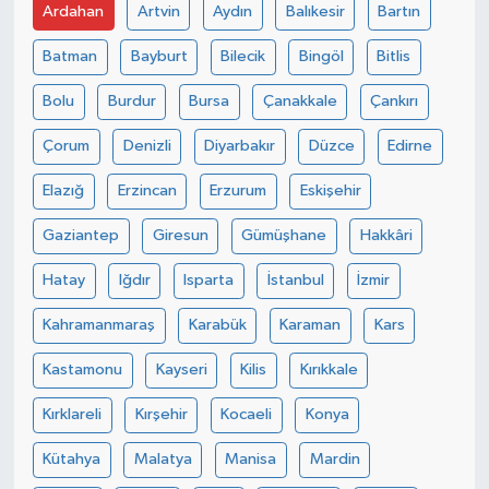
Ardahan
Artvin
Aydın
Balıkesir
Bartın
Batman
Bayburt
Bilecik
Bingöl
Bitlis
Bolu
Burdur
Bursa
Çanakkale
Çankırı
Çorum
Denizli
Diyarbakır
Düzce
Edirne
Elazığ
Erzincan
Erzurum
Eskişehir
Gaziantep
Giresun
Gümüşhane
Hakkâri
Hatay
Iğdır
Isparta
İstanbul
İzmir
Kahramanmaraş
Karabük
Karaman
Kars
Kastamonu
Kayseri
Kilis
Kırıkkale
Kırklareli
Kırşehir
Kocaeli
Konya
Kütahya
Malatya
Manisa
Mardin