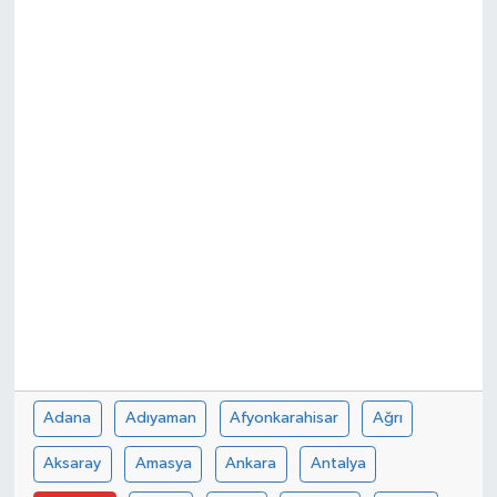
Spor
Teknoloji
Tokat Haberleri
Yaşam
Adana
Adıyaman
Afyonkarahisar
Ağrı
Aksaray
Amasya
Ankara
Antalya