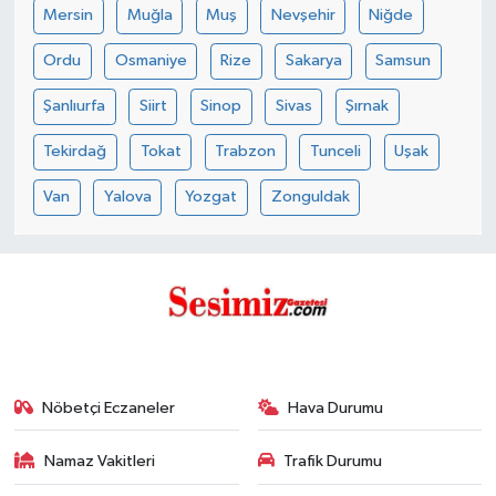
Mersin
Muğla
Muş
Nevşehir
Niğde
Ordu
Osmaniye
Rize
Sakarya
Samsun
Şanlıurfa
Siirt
Sinop
Sivas
Şırnak
Tekirdağ
Tokat
Trabzon
Tunceli
Uşak
Van
Yalova
Yozgat
Zonguldak
Nöbetçi Eczaneler
Hava Durumu
Namaz Vakitleri
Trafik Durumu