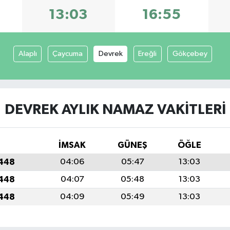
13:03
16:55
Alaplı
Çaycuma
Devrek
Ereğli
Gökçebey
DEVREK AYLIK NAMAZ VAKITLERI
İMSAK
GÜNEŞ
ÖĞLE
1448
04:06
05:47
13:03
1448
04:07
05:48
13:03
1448
04:09
05:49
13:03