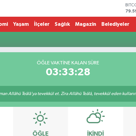
BITC
79.5
DOL
45,4
omi
Yaşam
İlçeler
Sağlık
Magazin
Belediyeler
EUR
53,3
STER
61,6
G.AL
686
ÖĞLE VAKTİNE KALAN SÜRE
BİST
03:33:28
14.5
an Allâhü Teâlâ’ya tevekkül et. Zira Allâhü Teâlâ, tevekkül eden kullarını
ÖĞLE
İKINDI