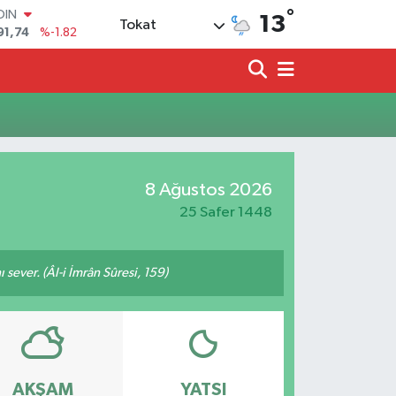
°
OIN
13
Tokat
91,74
%-1.82
AR
3620
%0.02
O
8690
%0.19
LİN
0380
%0.18
TIN
2,09000
%0.19
8 Ağustos 2026
100
98,00
%0
25 Safer 1448
 sever. (Âl-i İmrân Sûresi, 159)
AKŞAM
YATSI