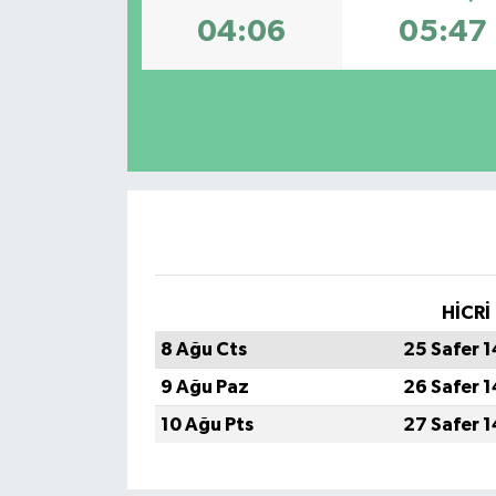
04:06
05:47
Spor
Teknoloji
Tokat Haberleri
Yaşam
HİCRİ
8 Ağu Cts
25 Safer 
9 Ağu Paz
26 Safer 
10 Ağu Pts
27 Safer 