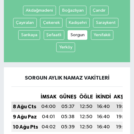
Akdağmadeni
Boğazlıyan
Çandır
Çayıralan
Çekerek
Kadışehri
Saraykent
Sarıkaya
Şefaatli
Sorgun
Yenifakılı
Yerköy
SORGUN AYLIK NAMAZ VAKITLERI
İMSAK
GÜNEŞ
ÖĞLE
İKINDI
AKŞAM
8 Ağu Cts
04:00
05:37
12:50
16:40
19:53
9 Ağu Paz
04:01
05:38
12:50
16:40
19:52
10 Ağu Pts
04:02
05:39
12:50
16:40
19:50