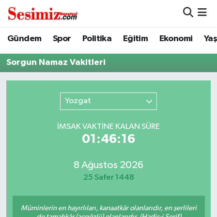
Dünya
Nöbetçi Eczaneler
Gündem
Spor
Politika
Eğitim
Ekonomi
Ya
Eğitim
Hava Durumu
Sorgun Namaz Vakitleri
Ekonomi
Namaz Vakitleri
Yozgat
Genel
Trafik Durumu
İMSAK VAKTİNE KALAN SÜRE
Gündem
Süper Lig Puan Durumu ve Fikstür
01:46:16
Magazin
Tüm Manşetler
8 Ağustos 2026
25 Safer 1448
Politika
Son Dakika Haberleri
Müminlerin en hayırlıları, kanaatkâr olanlarıdır, en şerlileri
Sağlık
Haber Arşivi
de tamahkâr (açgözlü) olanlarıdır. (Hadis-i Şerif)