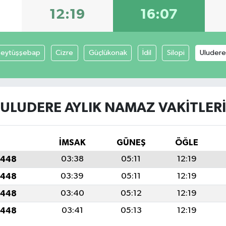
12:19
16:07
eytüşşebap
Cizre
Güçlükonak
İdil
Silopi
Uludere
ULUDERE AYLIK NAMAZ VAKITLERI
İMSAK
GÜNEŞ
ÖĞLE
1448
03:38
05:11
12:19
1448
03:39
05:11
12:19
1448
03:40
05:12
12:19
1448
03:41
05:13
12:19