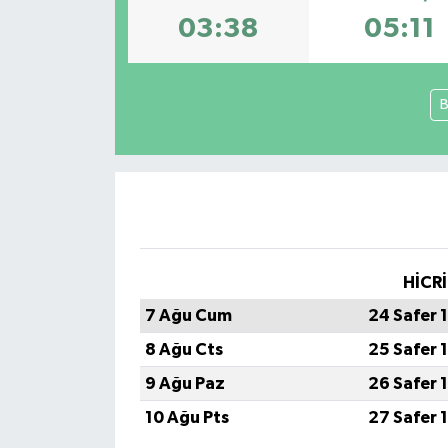
03:38
05:11
Spor
Teknoloji
B
Tokat Haberleri
Yaşam
HİCRİ
7 Ağu Cum
24 Safer 
8 Ağu Cts
25 Safer 
9 Ağu Paz
26 Safer 
10 Ağu Pts
27 Safer 