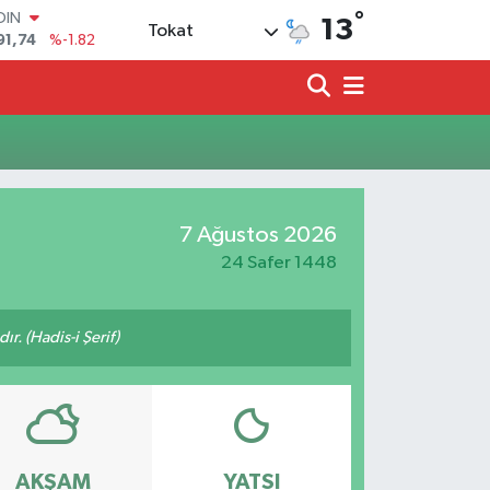
°
OIN
13
Tokat
91,74
%-1.82
AR
3620
%0.02
O
8690
%0.19
LİN
0380
%0.18
TIN
2,09000
%0.19
7 Ağustos 2026
100
98,00
%0
24 Safer 1448
ır. (Hadis-i Şerif)
AKŞAM
YATSI