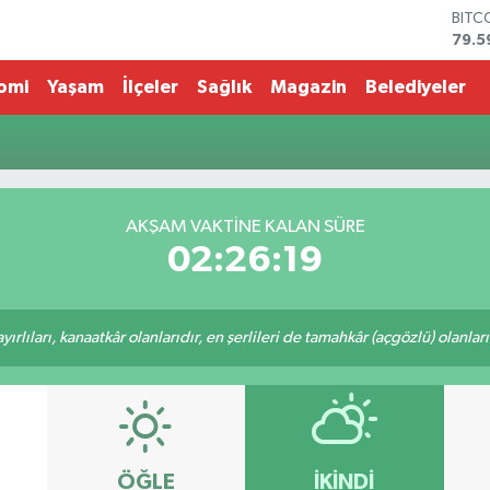
BITC
79.5
DOL
45,4
omi
Yaşam
İlçeler
Sağlık
Magazin
Belediyeler
EUR
53,3
STER
61,6
G.AL
686
AKŞAM VAKTİNE KALAN SÜRE
BİST
02:26:19
14.5
rlıları, kanaatkâr olanlarıdır, en şerlileri de tamahkâr (açgözlü) olanlarıd
ÖĞLE
İKINDI