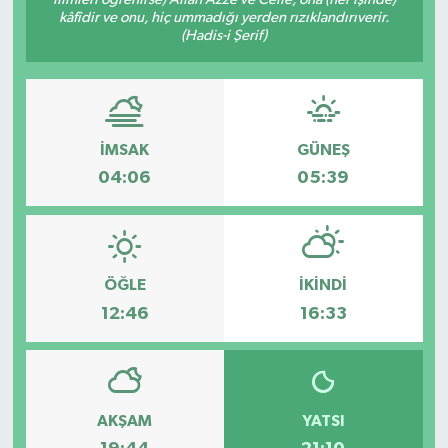
kâfîdir ve onu, hiç ummadığı yerden rızıklandırıverir.
Spor
(Hadis-i Şerif)
Teknoloji
Tokat Haberleri
İMSAK
GÜNEŞ
04:06
05:39
Yaşam
ÖĞLE
İKINDI
12:46
16:33
AKŞAM
YATSI