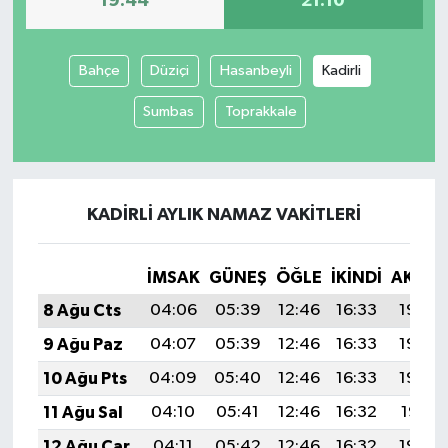
19:44
21:10
Bahçe
Düziçi
Hasanbeyli
Kadirli
Sumbas
Toprakkale
KADIRLI AYLIK NAMAZ VAKITLERI
İMSAK
GÜNEŞ
ÖĞLE
İKINDI
AKŞA
8 Ağu Cts
04:06
05:39
12:46
16:33
19:44
9 Ağu Paz
04:07
05:39
12:46
16:33
19:43
10 Ağu Pts
04:09
05:40
12:46
16:33
19:42
11 Ağu Sal
04:10
05:41
12:46
16:32
19:41
12 Ağu Çar
04:11
05:42
12:46
16:32
19:40