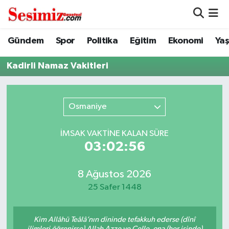
Dünya
Nöbetçi Eczaneler
Gündem
Spor
Politika
Eğitim
Ekonomi
Ya
Eğitim
Hava Durumu
Kadirli Namaz Vakitleri
Ekonomi
Namaz Vakitleri
Osmaniye
Genel
Trafik Durumu
İMSAK VAKTİNE KALAN SÜRE
Gündem
Süper Lig Puan Durumu ve Fikstür
03:02:56
Magazin
Tüm Manşetler
8 Ağustos 2026
25 Safer 1448
Politika
Son Dakika Haberleri
Kim Allâhü Teâlâ’nın dininde tefakkuh ederse (dînî
Sağlık
Haber Arşivi
ilimleri öğrenirse) Allah Azze ve Celle, ona (her işinde)