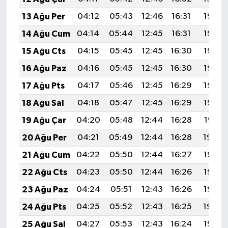
13 Ağu Per
04:12
05:43
12:46
16:31
19:38
14 Ağu Cum
04:14
05:44
12:45
16:31
19:37
15 Ağu Cts
04:15
05:45
12:45
16:30
19:36
16 Ağu Paz
04:16
05:45
12:45
16:30
19:35
17 Ağu Pts
04:17
05:46
12:45
16:29
19:33
18 Ağu Sal
04:18
05:47
12:45
16:29
19:32
19 Ağu Çar
04:20
05:48
12:44
16:28
19:31
20 Ağu Per
04:21
05:49
12:44
16:28
19:30
21 Ağu Cum
04:22
05:50
12:44
16:27
19:28
22 Ağu Cts
04:23
05:50
12:44
16:26
19:27
23 Ağu Paz
04:24
05:51
12:43
16:26
19:26
24 Ağu Pts
04:25
05:52
12:43
16:25
19:24
25 Ağu Sal
04:27
05:53
12:43
16:24
19:23