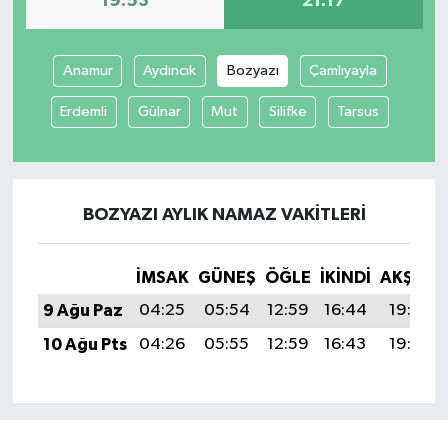
19:53
21:17
Anamur
Aydıncık
Bozyazı
Çamlıyayla
Erdemli
Gülnar
Mut
Silifke
Tarsus
BOZYAZI AYLIK NAMAZ VAKITLERI
İMSAK
GÜNEŞ
ÖĞLE
İKINDI
AKŞAM
9 Ağu Paz
04:25
05:54
12:59
16:44
19:53
10 Ağu Pts
04:26
05:55
12:59
16:43
19:52