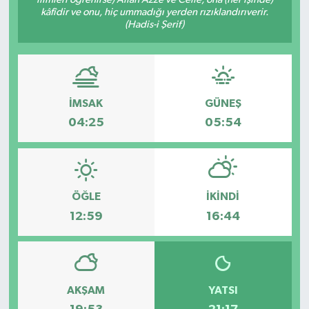
kâfîdir ve onu, hiç ummadığı yerden rızıklandırıverir.
Spor
(Hadis-i Şerif)
Teknoloji
Tokat Haberleri
İMSAK
GÜNEŞ
04:25
05:54
Yaşam
ÖĞLE
İKINDI
12:59
16:44
AKŞAM
YATSI