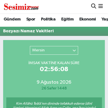
Dünya
Nöbetçi Eczaneler
Gündem
Spor
Politika
Eğitim
Ekonomi
Ya
Eğitim
Hava Durumu
Bozyazı Namaz Vakitleri
Ekonomi
Namaz Vakitleri
Mersin
Genel
Trafik Durumu
İMSAK VAKTİNE KALAN SÜRE
Gündem
Süper Lig Puan Durumu ve Fikstür
02:56:08
Magazin
Tüm Manşetler
9 Ağustos 2026
26 Safer 1448
Politika
Son Dakika Haberleri
Kim Allâhü Teâlâ’nın dininde tefakkuh ederse (dînî
Sağlık
Haber Arşivi
ilimleri öğrenirse) Allah Azze ve Celle, ona (her işinde)