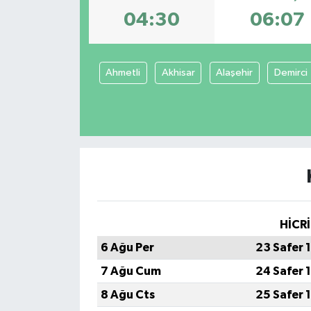
04:30
06:07
Spor
Teknoloji
Ahmetli
Akhisar
Alaşehir
Demirci
Tokat Haberleri
Yaşam
HİCRİ
6 Ağu Per
23 Safer 
7 Ağu Cum
24 Safer 
8 Ağu Cts
25 Safer 