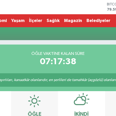
BITC
79.5
DOL
45,4
omi
Yaşam
İlçeler
Sağlık
Magazin
Belediyeler
EUR
53,3
STER
61,6
G.AL
686
ÖĞLE VAKTİNE KALAN SÜRE
BİST
07:17:38
14.5
rlıları, kanaatkâr olanlarıdır, en şerlileri de tamahkâr (açgözlü) olanlarıd
ÖĞLE
İKINDI