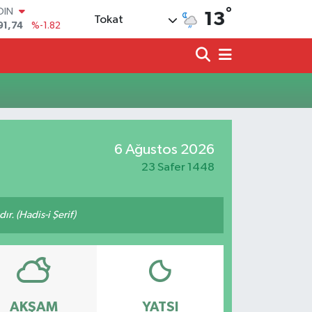
°
OIN
13
Tokat
91,74
%-1.82
AR
3620
%0.02
O
8690
%0.19
LİN
0380
%0.18
TIN
2,09000
%0.19
6 Ağustos 2026
100
98,00
%0
23 Safer 1448
ır. (Hadis-i Şerif)
AKŞAM
YATSI