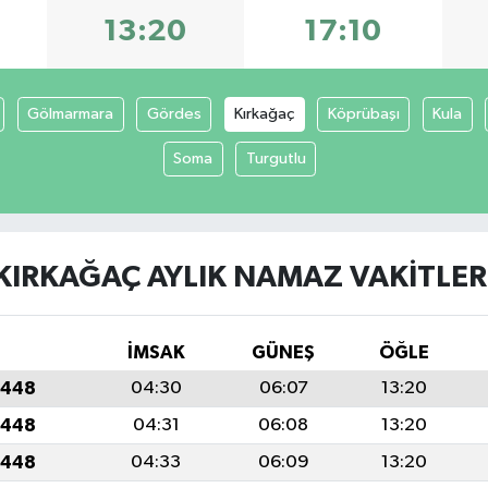
13:20
17:10
Gölmarmara
Gördes
Kırkağaç
Köprübaşı
Kula
Soma
Turgutlu
KIRKAĞAÇ AYLIK NAMAZ VAKITLER
İMSAK
GÜNEŞ
ÖĞLE
1448
04:30
06:07
13:20
1448
04:31
06:08
13:20
1448
04:33
06:09
13:20