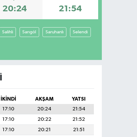
20:24
21:54
Salihli
Sarıgöl
Saruhanlı
Selendi
I
İKINDI
AKŞAM
YATSI
17:10
20:24
21:54
17:10
20:22
21:52
17:10
20:21
21:51