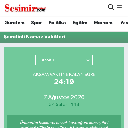
Dünya
Nöbetçi Eczaneler
Gündem
Spor
Politika
Eğitim
Ekonomi
Ya
Eğitim
Hava Durumu
Şemdinli Namaz Vakitleri
Ekonomi
Namaz Vakitleri
Hakkâri
Genel
Trafik Durumu
AKŞAM VAKTİNE KALAN SÜRE
Gündem
Süper Lig Puan Durumu ve Fikstür
24:19
Magazin
Tüm Manşetler
7 Ağustos 2026
24 Safer 1448
Politika
Son Dakika Haberleri
Ümmetim hakkında en çok korktuğum kimse, ilmi
Sağlık
Haber Arşivi
(sadece) dilinde olan (itikadı bozuk, ilmiyle amel