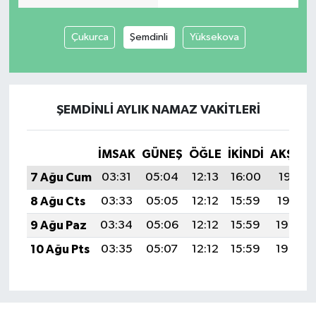
Çukurca
Şemdinli
Yüksekova
ŞEMDINLI AYLIK NAMAZ VAKITLERI
İMSAK
GÜNEŞ
ÖĞLE
İKINDI
AKŞAM
7 Ağu Cum
03:31
05:04
12:13
16:00
19:11
8 Ağu Cts
03:33
05:05
12:12
15:59
19:10
9 Ağu Paz
03:34
05:06
12:12
15:59
19:09
10 Ağu Pts
03:35
05:07
12:12
15:59
19:08