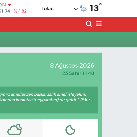
°
OIN
13
Tokat
91,74
%-1.82
AR
3620
%0.02
O
8690
%0.19
LİN
0380
%0.18
TIN
2,09000
%0.19
8 Ağustos 2026
100
98,00
%0
25 Safer 1448
ığımız amellerden başka; sâlih amel işleyelim.
bından korkutan (peygamber) de geldi." (Fâtır