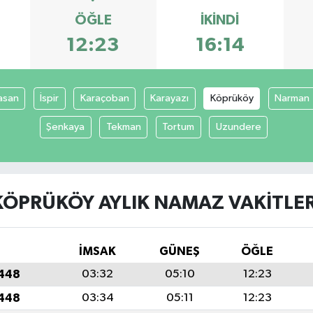
ÖĞLE
İKINDI
12:23
16:14
asan
İspir
Karaçoban
Karayazı
Köprüköy
Narman
Şenkaya
Tekman
Tortum
Uzundere
KÖPRÜKÖY AYLIK NAMAZ VAKITLER
İMSAK
GÜNEŞ
ÖĞLE
1448
03:32
05:10
12:23
1448
03:34
05:11
12:23