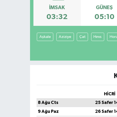
İMSAK
GÜNEŞ
Spor
03:32
05:10
Teknoloji
Tokat Haberleri
Aşkale
Aziziye
Çat
Hınıs
Hor
Yaşam
HİCRİ
8 Ağu Cts
25 Safer 
9 Ağu Paz
26 Safer 