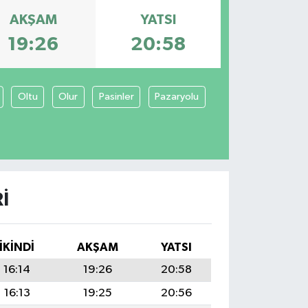
AKŞAM
YATSI
19:26
20:58
Oltu
Olur
Pasinler
Pazaryolu
I
İKINDI
AKŞAM
YATSI
16:14
19:26
20:58
16:13
19:25
20:56