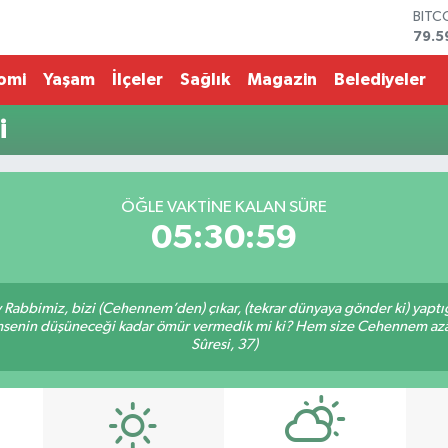
BITC
79.5
DOL
45,4
omi
Yaşam
İlçeler
Sağlık
Magazin
Belediyeler
EUR
53,3
i
STER
61,6
G.AL
686
ÖĞLE VAKTİNE KALAN SÜRE
BİST
05:30:59
14.5
Ey Rabbimiz, bizi (Cehennem’den) çıkar, (tekrar dünyaya gönder ki) yapt
 kimsenin düşüneceği kadar ömür vermedik mi ki? Hem size Cehennem azâ
Sûresi, 37)