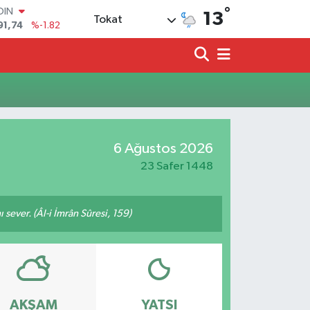
°
OIN
13
Tokat
91,74
%-1.82
AR
3620
%0.02
O
8690
%0.19
LİN
0380
%0.18
TIN
2,09000
%0.19
6 Ağustos 2026
100
98,00
%0
23 Safer 1448
 sever. (Âl-i İmrân Sûresi, 159)
AKŞAM
YATSI