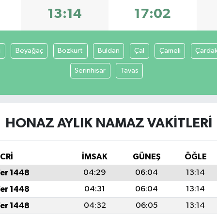
13:14
17:02
i
Beyağaç
Bozkurt
Buldan
Çal
Çameli
Çarda
Serinhisar
Tavas
HONAZ AYLIK NAMAZ VAKITLERI
İCRİ
İMSAK
GÜNEŞ
ÖĞLE
fer 1448
04:29
06:04
13:14
fer 1448
04:31
06:04
13:14
fer 1448
04:32
06:05
13:14