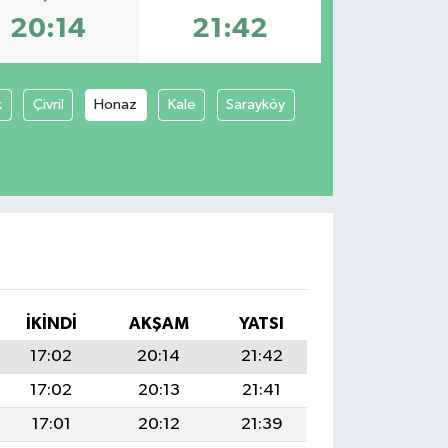
20:14
21:42
k
Çivril
Honaz
Kale
Sarayköy
İKINDI
AKŞAM
YATSI
17:02
20:14
21:42
17:02
20:13
21:41
17:01
20:12
21:39