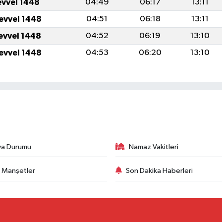
evvel 1448
04:49
06:17
13:11
levvel 1448
04:51
06:18
13:11
levvel 1448
04:52
06:19
13:10
levvel 1448
04:53
06:20
13:10
va Durumu
Namaz Vakitleri
 Manşetler
Son Dakika Haberleri