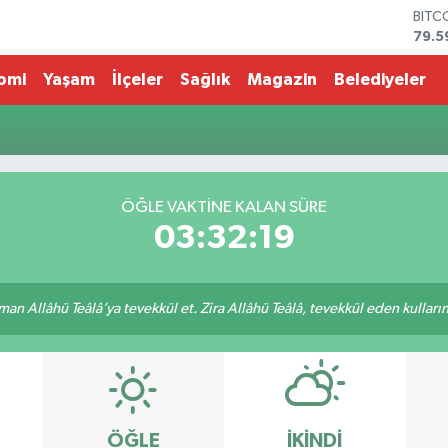
BITC
79.5
DOL
45,4
omi
Yaşam
İlçeler
Sağlık
Magazin
Belediyeler
EUR
53,3
STER
61,6
G.AL
686
ÖĞLE VAKTİNE KALAN SÜRE
BİST
03:32:19
14.5
an Allâhü Teâlâ’ya tevekkül et. Zira Allâhü Teâlâ, tevekkül eden kullarını
ÖĞLE
İKINDI