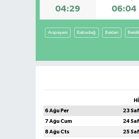
04:29
06:04
Spor
Teknoloji
Acıpayam
Babadağ
Baklan
Bekill
Tokat Haberleri
Yaşam
H
6 Ağu Per
23 Sa
7 Ağu Cum
24 Sa
8 Ağu Cts
25 Sa