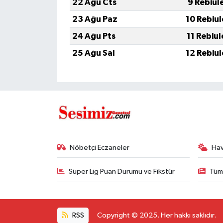
22 Ağu Cts
9 Rebiul
23 Ağu Paz
10 Rebiu
24 Ağu Pts
11 Rebiu
25 Ağu Sal
12 Rebiu
Nöbetçi Eczaneler
Ha
Süper Lig Puan Durumu ve Fikstür
Tüm
RSS
Copyright © 2025. Her hakkı saklıdır.