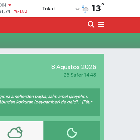
°
OIN
13
Tokat
91,74
%-1.82
AR
3620
%0.02
O
8690
%0.19
LİN
0380
%0.18
TIN
2,09000
%0.19
8 Ağustos 2026
100
98,00
%0
25 Safer 1448
ığımız amellerden başka; sâlih amel işleyelim.
bından korkutan (peygamber) de geldi." (Fâtır