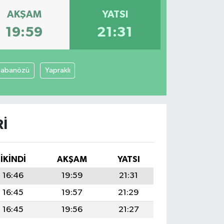
AKŞAM
YATSI
19:59
21:31
Şabanözü
Yapraklı
RI
İKINDI
AKŞAM
YATSI
16:46
19:59
21:31
16:45
19:57
21:29
16:45
19:56
21:27