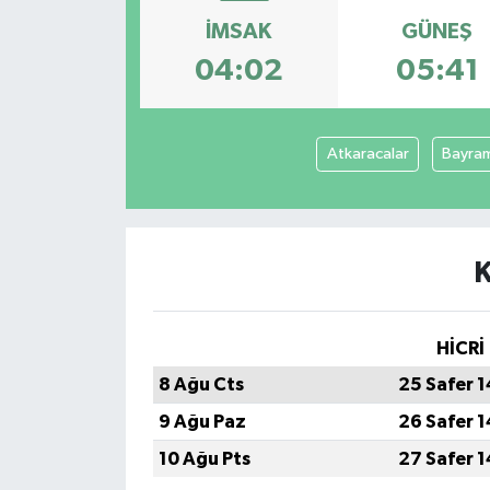
İMSAK
GÜNEŞ
Spor
04:02
05:41
Teknoloji
Tokat Haberleri
Atkaracalar
Bayra
Yaşam
K
HİCRİ
8 Ağu Cts
25 Safer 
9 Ağu Paz
26 Safer 
10 Ağu Pts
27 Safer 