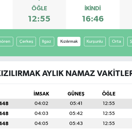
ÖĞLE
İKINDI
12:55
16:46
mören
Çerkeş
Ilgaz
Kızılırmak
Kurşunlu
Orta
IZILIRMAK AYLIK NAMAZ VAKITLE
İMSAK
GÜNEŞ
ÖĞLE
1448
04:02
05:41
12:55
1448
04:03
05:42
12:55
1448
04:05
05:43
12:55