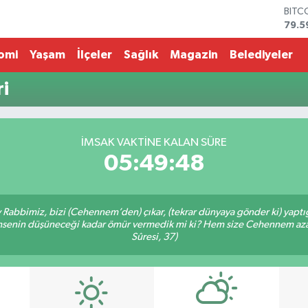
BITC
79.5
DOL
45,4
omi
Yaşam
İlçeler
Sağlık
Magazin
Belediyeler
EUR
53,3
i
STER
61,6
G.AL
686
İMSAK VAKTİNE KALAN SÜRE
BİST
05:49:48
14.5
Ey Rabbimiz, bizi (Cehennem’den) çıkar, (tekrar dünyaya gönder ki) yapt
 kimsenin düşüneceği kadar ömür vermedik mi ki? Hem size Cehennem azâ
Sûresi, 37)