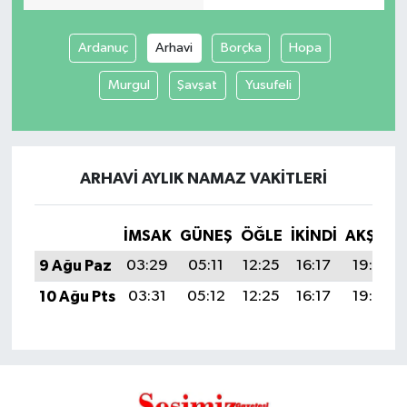
Ardanuç
Arhavi
Borçka
Hopa
Murgul
Şavşat
Yusufeli
ARHAVI AYLIK NAMAZ VAKITLERI
İMSAK
GÜNEŞ
ÖĞLE
İKINDI
AKŞAM
9 Ağu Paz
03:29
05:11
12:25
16:17
19:30
10 Ağu Pts
03:31
05:12
12:25
16:17
19:29