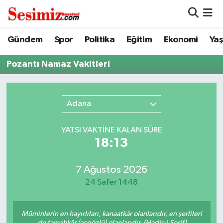
Dünya
Nöbetçi Eczaneler
Gündem
Spor
Politika
Eğitim
Ekonomi
Ya
Eğitim
Hava Durumu
Pozantı Namaz Vakitleri
Ekonomi
Namaz Vakitleri
Adana
Genel
Trafik Durumu
YATSI VAKTİNE KALAN SÜRE
Gündem
Süper Lig Puan Durumu ve Fikstür
18:13
Magazin
Tüm Manşetler
7 Ağustos 2026
24 Safer 1448
Politika
Son Dakika Haberleri
Müminlerin en hayırlıları, kanaatkâr olanlarıdır, en şerlileri
Sağlık
Haber Arşivi
de tamahkâr (açgözlü) olanlarıdır. (Hadis-i Şerif)