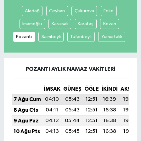
Aladağ
Ceyhan
Çukurova
Feke
İmamoğlu
Karaisalı
Karataş
Kozan
Pozantı
Saimbeyli
Tufanbeyli
Yumurtalık
POZANTI AYLIK NAMAZ VAKITLERI
İMSAK
GÜNEŞ
ÖĞLE
İKINDI
AKŞAM
7 Ağu Cum
04:10
05:43
12:51
16:39
19:50
8 Ağu Cts
04:11
05:43
12:51
16:38
19:49
9 Ağu Paz
04:12
05:44
12:51
16:38
19:48
10 Ağu Pts
04:13
05:45
12:51
16:38
19:47