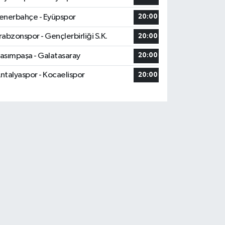
enerbahçe - Eyüpspor
20:00
rabzonspor - Gençlerbirliği S.K.
20:00
asımpaşa - Galatasaray
20:00
ntalyaspor - Kocaelispor
20:00