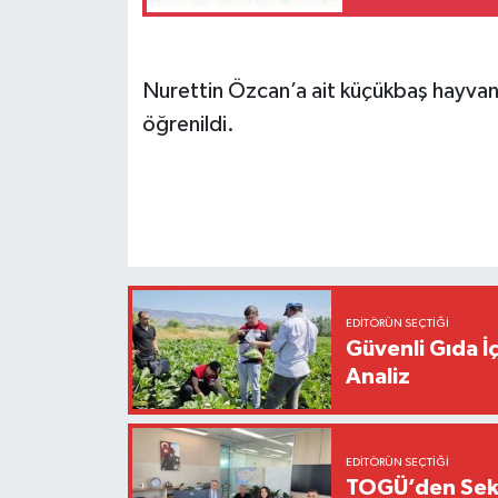
Nurettin Özcan’a ait küçükbaş hayvanl
öğrenildi.
EDITÖRÜN SEÇTIĞI
Güvenli Gıda İ
Analiz
EDITÖRÜN SEÇTIĞI
TOGÜ’den Sektö