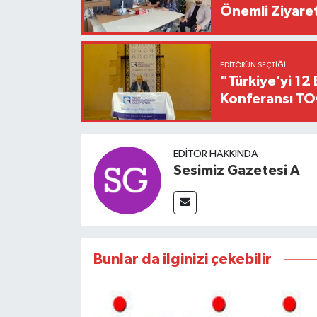
Önemli Ziyaret
EDITÖRÜN SEÇTIĞI
"Türkiye’yi 12 
Konferansı TO
EDITÖR HAKKINDA
Sesimiz Gazetesi A
Bunlar da ilginizi çekebilir