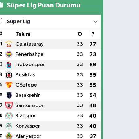
Süper Lig Puan Durumu
Süper Lig
#
Takım
O
P
1
Galatasaray
33
77
2
Fenerbahçe
33
73
3
Trabzonspor
33
69
4
Beşiktaş
33
59
5
Göztepe
33
55
6
Başakşehir
33
54
7
Samsunspor
33
48
8
Rizespor
33
40
9
Konyaspor
33
40
0
Alanyaspor
33
37