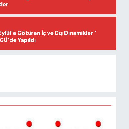
ler
Eylül’e Götüren İç ve Dış Dinamikler"
GÜ’de Yapıldı