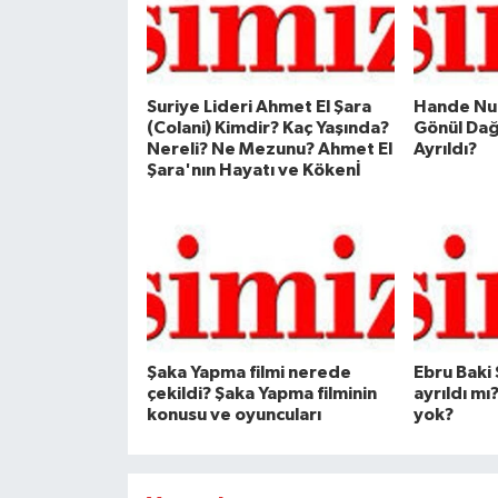
Suriye Lideri Ahmet El Şara
Hande Nur
(Colani) Kimdir? Kaç Yaşında?
Gönül Dağ
Nereli? Ne Mezunu? Ahmet El
Ayrıldı?
Şara'nın Hayatı ve Kökenİ
Şaka Yapma filmi nerede
Ebru Baki
çekildi? Şaka Yapma filminin
ayrıldı mı
konusu ve oyuncuları
yok?