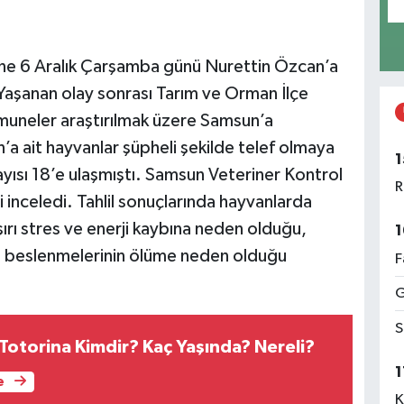
yüne 6 Aralık Çarşamba günü Nurettin Özcan’a
Yaşanan olay sonrası Tarım ve Orman İlçe
umuneler araştırılmak üzere Samsun’a
n’a ait hayvanlar şüpheli şekilde telef olmaya
1
yısı 18’e ulaşmıştı. Samsun Veteriner Kontrol
R
inceledi. Tahlil sonuçlarında hayvanlarda
ırı stres ve enerji kaybına neden olduğu,
1
ile beslenmelerinin ölüme neden olduğu
F
G
S
 Totorina Kimdir? Kaç Yaşında? Nereli?
1
e
K