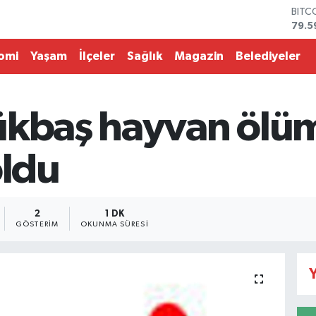
BITC
79.5
DOL
45,4
omi
Yaşam
İlçeler
Sağlık
Magazin
Belediyeler
EUR
53,3
STER
61,6
ükbaş hayvan ölüm
G.AL
686
BİST
oldu
14.5
2
1 DK
GÖSTERIM
OKUNMA SÜRESI
Y