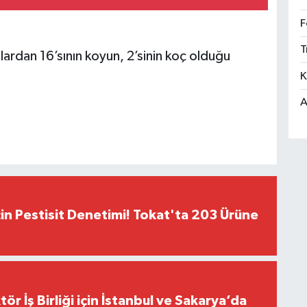
F
T
ardan 16’sının koyun, 2’sinin koç olduğu
K
A
çin Pestisit Denetimi! Tokat'ta 203 Ürüne
r İş Birliği için İstanbul ve Sakarya’da