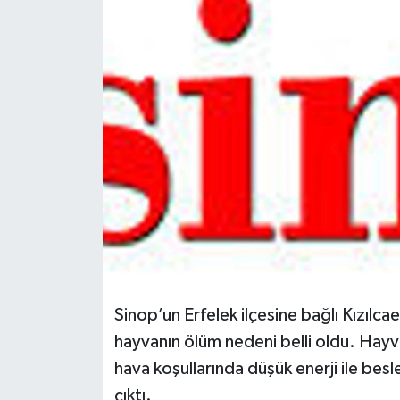
Spor
Teknoloji
Tokat Haberleri
Yaşam
Sinop’un Erfelek ilçesine bağlı Kızıl
hayvanın ölüm nedeni belli oldu. Hayv
hava koşullarında düşük enerji ile be
çıktı.