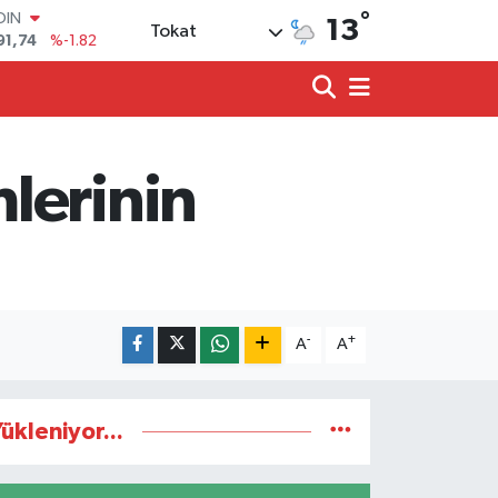
°
OIN
13
Tokat
91,74
%-1.82
AR
3620
%0.02
O
8690
%0.19
LİN
0380
%0.18
lerinin
TIN
2,09000
%0.19
100
98,00
%0
-
+
A
A
ükleniyor...