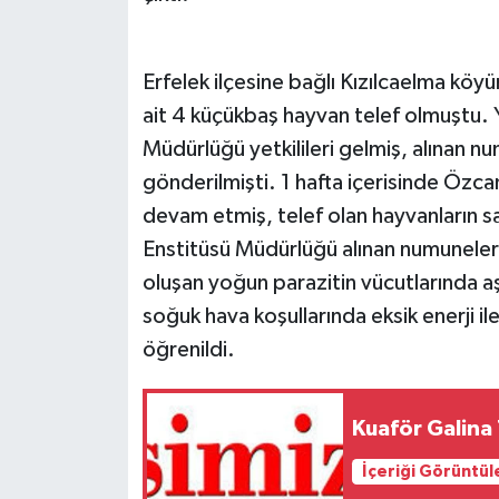
Erfelek ilçesine bağlı Kızılcaelma kö
ait 4 küçükbaş hayvan telef olmuştu. 
Müdürlüğü yetkilileri gelmiş, alınan n
gönderilmişti. 1 hafta içerisinde Özca
devam etmiş, telef olan hayvanların sa
Enstitüsü Müdürlüğü alınan numuneleri 
oluşan yoğun parazitin vücutlarında aş
soğuk hava koşullarında eksik enerji 
öğrenildi.
Kuaför Galina
İçeriği Görüntül