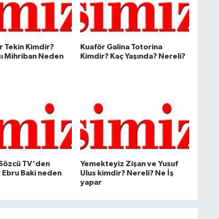
 Tekin Kimdir?
Kuaför Galina Totorina
ı Mihriban Neden
Kimdir? Kaç Yaşında? Nereli?
 Sözcü TV'den
Yemekteyiz Zişan ve Yusuf
? Ebru Baki neden
Ulus kimdir? Nereli? Ne İş
yapar