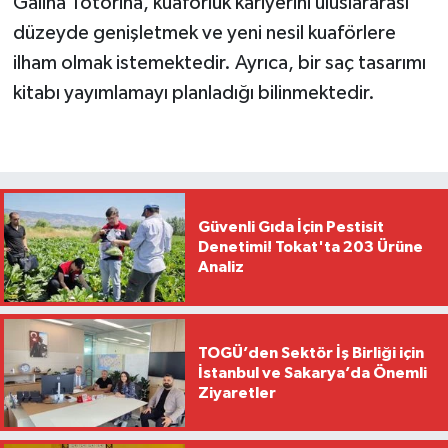
Galina Totorina, kuaförlük kariyerini uluslararası
düzeyde genişletmek ve yeni nesil kuaförlere
ilham olmak istemektedir. Ayrıca, bir saç tasarımı
kitabı yayımlamayı planladığı bilinmektedir.
Güvenli Gıda İçin Pestisit
Denetimi! Tokat'ta 203 Ürüne
Analiz
TOGÜ’den Sektör İş Birliği için
İstanbul ve Sakarya’da Önemli
Ziyaretler