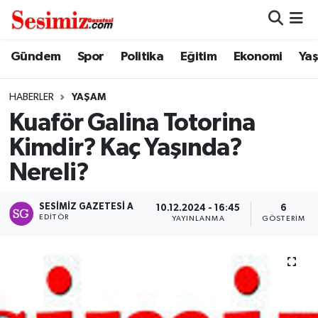
Dünya
Nöbetçi Eczaneler
Gündem
Spor
Politika
Eğitim
Ekonomi
Ya
Eğitim
Hava Durumu
HABERLER
YAŞAM
Kuaför Galina Totorina
Ekonomi
Namaz Vakitleri
Kimdir? Kaç Yaşında?
Genel
Trafik Durumu
Nereli?
Gündem
Süper Lig Puan Durumu ve Fikstür
SESIMIZ GAZETESI A
10.12.2024 - 16:45
6
EDITÖR
YAYINLANMA
GÖSTERIM
Magazin
Tüm Manşetler
Politika
Son Dakika Haberleri
Sağlık
Haber Arşivi