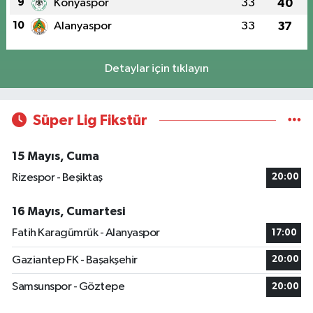
9
Konyaspor
33
40
10
Alanyaspor
33
37
Detaylar için tıklayın
Süper Lig Fikstür
15 Mayıs, Cuma
Rizespor - Beşiktaş
20:00
16 Mayıs, Cumartesi
Fatih Karagümrük - Alanyaspor
17:00
Gaziantep FK - Başakşehir
20:00
Samsunspor - Göztepe
20:00