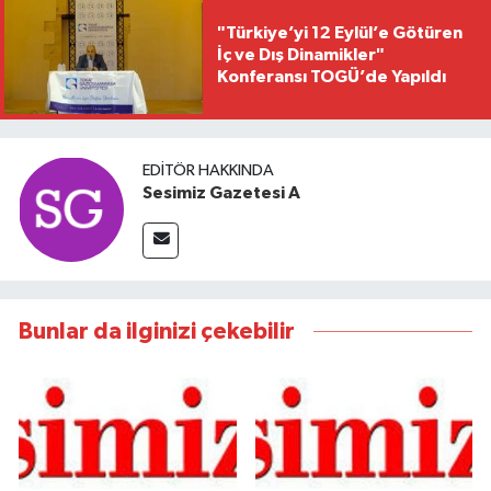
"Türkiye’yi 12 Eylül’e Götüren
İç ve Dış Dinamikler"
Konferansı TOGÜ’de Yapıldı
EDITÖR HAKKINDA
Sesimiz Gazetesi A
Bunlar da ilginizi çekebilir