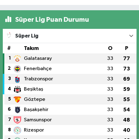
Süper Lig Puan Durumu
Süper Lig
#
Takım
O
P
1
Galatasaray
33
77
2
Fenerbahçe
33
73
3
Trabzonspor
33
69
4
Beşiktaş
33
59
5
Göztepe
33
55
6
Başakşehir
33
54
7
Samsunspor
33
48
8
Rizespor
33
40