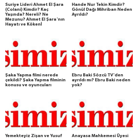
Suriye Lideri Ahmet El Şara
Hande Nur Tekin Kimdir?
(Colani) Kimdir? Kaç
Gönül Dağı Mihriban Neden
Yaşında? Nereli? Ne
Ayrıldı?
Mezunu? Ahmet El Şara'nın
Hayatı ve Kökenİ
Şaka Yapma filmi nerede
Ebru Baki Sözcü TV'den
çekildi? Şaka Yapma filminin
ayrıldı mı? Ebru Baki neden
konusu ve oyuncuları
yok?
Yemekteyiz Zişan ve Yusuf
Anayasa Mahkemesi Üyesi