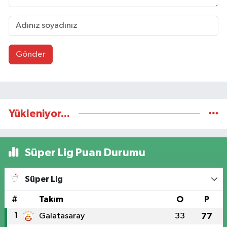
Gönder
Yükleniyor...
Süper Lig Puan Durumu
Süper Lig
#
Takım
O
P
1
Galatasaray
33
77