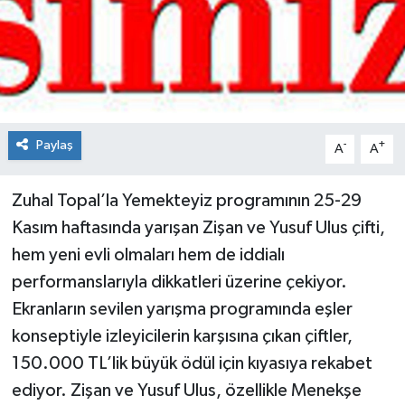
Spor
Teknoloji
Tokat Haberleri
Paylaş
-
+
A
A
Yaşam
Zuhal Topal’la Yemekteyiz programının 25-29
Kasım haftasında yarışan Zişan ve Yusuf Ulus çifti,
hem yeni evli olmaları hem de iddialı
performanslarıyla dikkatleri üzerine çekiyor.
Ekranların sevilen yarışma programında eşler
konseptiyle izleyicilerin karşısına çıkan çiftler,
150.000 TL’lik büyük ödül için kıyasıya rekabet
ediyor. Zişan ve Yusuf Ulus, özellikle Menekşe