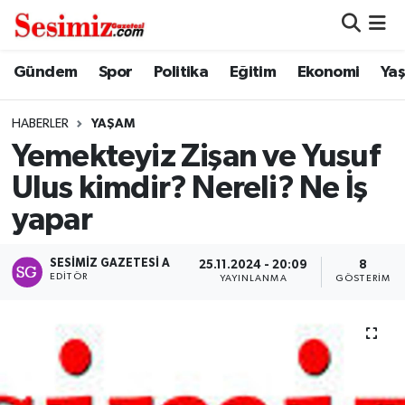
Dünya
Nöbetçi Eczaneler
Gündem
Spor
Politika
Eğitim
Ekonomi
Ya
Eğitim
Hava Durumu
HABERLER
YAŞAM
Yemekteyiz Zişan ve Yusuf
Ekonomi
Namaz Vakitleri
Ulus kimdir? Nereli? Ne İş
Genel
Trafik Durumu
yapar
Gündem
Süper Lig Puan Durumu ve Fikstür
SESIMIZ GAZETESI A
25.11.2024 - 20:09
8
EDITÖR
YAYINLANMA
GÖSTERIM
Magazin
Tüm Manşetler
Politika
Son Dakika Haberleri
Sağlık
Haber Arşivi