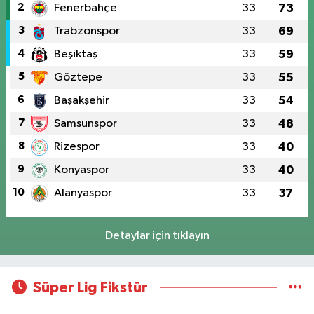
2
Fenerbahçe
33
73
3
Trabzonspor
33
69
4
Beşiktaş
33
59
5
Göztepe
33
55
6
Başakşehir
33
54
7
Samsunspor
33
48
8
Rizespor
33
40
9
Konyaspor
33
40
10
Alanyaspor
33
37
Detaylar için tıklayın
Süper Lig Fikstür