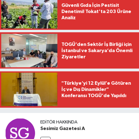
Güvenli Gıda İçin Pestisit
Denetimi! Tokat'ta 203 Ürüne
Analiz
TOGÜ’den Sektör İş Birliği için
İstanbul ve Sakarya’da Önemli
Ziyaretler
"Türkiye’yi 12 Eylül’e Götüren
İç ve Dış Dinamikler"
Konferansı TOGÜ’de Yapıldı
EDITÖR HAKKINDA
Sesimiz Gazetesi A