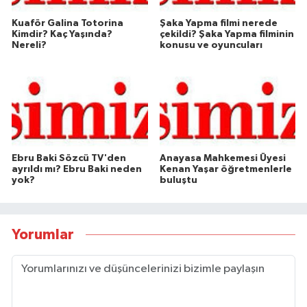
Kuaför Galina Totorina
Şaka Yapma filmi nerede
Kimdir? Kaç Yaşında?
çekildi? Şaka Yapma filminin
Nereli?
konusu ve oyuncuları
Ebru Baki Sözcü TV'den
Anayasa Mahkemesi Üyesi
ayrıldı mı? Ebru Baki neden
Kenan Yaşar öğretmenlerle
yok?
buluştu
Yorumlar