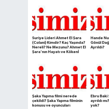
Suriye Lideri Ahmet El Şara
Hande Nur
(Colani) Kimdir? Kaç Yaşında?
Gönül Dağ
Nereli? Ne Mezunu? Ahmet El
Ayrıldı?
Şara'nın Hayatı ve Kökenİ
Şaka Yapma filmi nerede
Ebru Baki
çekildi? Şaka Yapma filminin
ayrıldı mı
konusu ve oyuncuları
yok?