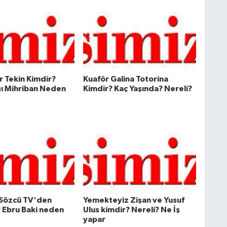
 Tekin Kimdir?
Kuaför Galina Totorina
ı Mihriban Neden
Kimdir? Kaç Yaşında? Nereli?
 Sözcü TV'den
Yemekteyiz Zişan ve Yusuf
? Ebru Baki neden
Ulus kimdir? Nereli? Ne İş
yapar