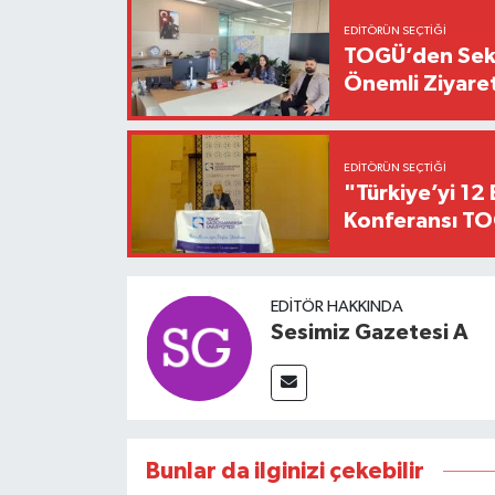
EDITÖRÜN SEÇTIĞI
TOGÜ’den Sektö
Önemli Ziyaret
EDITÖRÜN SEÇTIĞI
"Türkiye’yi 12 
Konferansı TO
EDITÖR HAKKINDA
Sesimiz Gazetesi A
Bunlar da ilginizi çekebilir