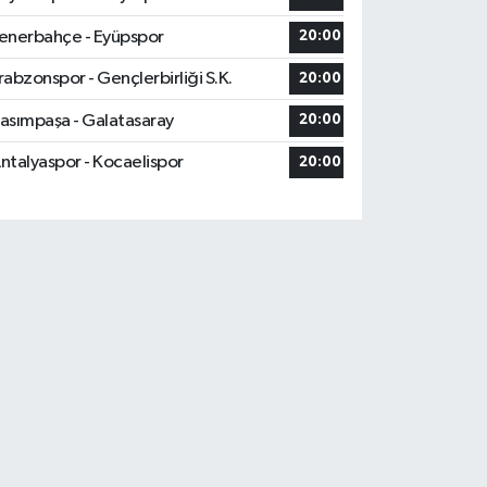
enerbahçe - Eyüpspor
20:00
rabzonspor - Gençlerbirliği S.K.
20:00
asımpaşa - Galatasaray
20:00
ntalyaspor - Kocaelispor
20:00