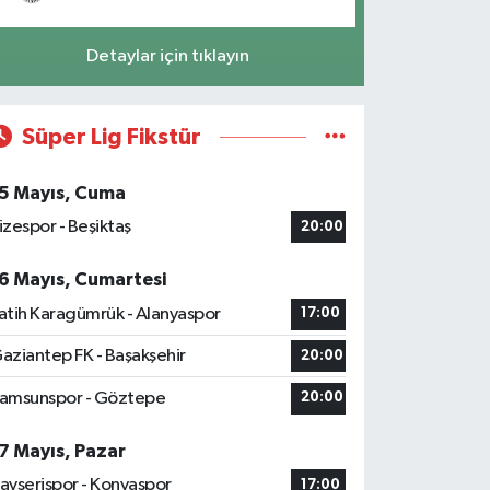
Detaylar için tıklayın
Süper Lig Fikstür
5 Mayıs, Cuma
izespor - Beşiktaş
20:00
6 Mayıs, Cumartesi
atih Karagümrük - Alanyaspor
17:00
aziantep FK - Başakşehir
20:00
amsunspor - Göztepe
20:00
7 Mayıs, Pazar
ayserispor - Konyaspor
17:00