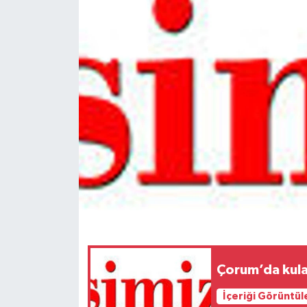
Spor
Teknoloji
Tokat Haberleri
Yaşam
Çorum’da kulak
İçeriği Görüntül