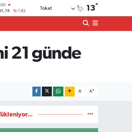
°
OIN
13
Tokat
91,74
%-1.82
AR
3620
%0.02
O
8690
%0.19
LİN
0380
%0.18
smi 21 günde
TIN
2,09000
%0.19
100
98,00
%0
-
+
A
A
ükleniyor...