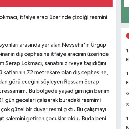
acı, itfaiye aracı üzerinde çizdiği resmini
yonları arasında yer alan Nevşehir’in Ürgüp
1
inanın dış cephesine itfaiye aracının üzerinde
R
 Serap Lokmacı, sanatını zirveye taşıdığını
cü katlarının 72 metrekare olan dış cephesine,
1
fından görüleceğini söyleyen Ressam Serap
F
ak ressamım. Bu bölgede yaşadığım için benim
G
21 gün geceleri çalışarak buradaki resmimi
S
ok güzel bir duvar resmi çıktı. Bu çalışmayı
ğıt kalemini getiren çocuklar oldu. Buda beni
1
K