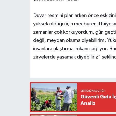
Duvar resmini planlarken önce eskizin
yüksek olduğu için mecburen itfaiye a
zamanlar çok korkuyordum, gün geçtikç
değil, meydan okuma diyebilirim. Yüks
insanlara ulaştırma imkanı sağlıyor. B
zirvelerde yaşamak diyebiliriz” şekli
EDITÖRÜN SEÇTIĞI
Güvenli Gıda İ
Analiz