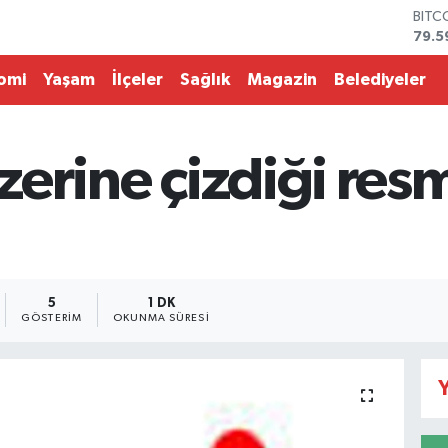
BITC
79.5
DOL
45,4
omi
Yaşam
İlçeler
Sağlık
Magazin
Belediyeler
EUR
53,3
STER
61,6
 üzerine çizdiği re
G.AL
686
BİST
14.5
5
1 DK
GÖSTERIM
OKUNMA SÜRESI
Y