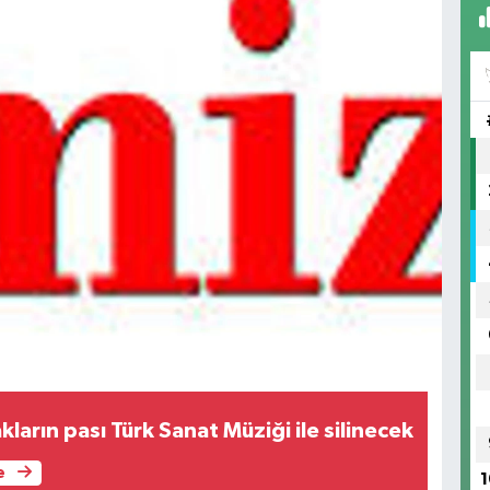
ların pası Türk Sanat Müziği ile silinecek
e
1