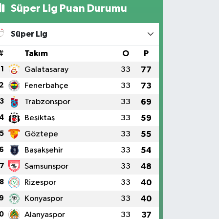
Süper Lig Puan Durumu
Süper Lig
#
Takım
O
P
1
Galatasaray
33
77
2
Fenerbahçe
33
73
3
Trabzonspor
33
69
4
Beşiktaş
33
59
5
Göztepe
33
55
6
Başakşehir
33
54
7
Samsunspor
33
48
8
Rizespor
33
40
9
Konyaspor
33
40
0
Alanyaspor
33
37