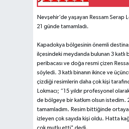
Nevşehir’de yaşayan Ressam Serap Lokm
21 günde tamamladı.
Kapadokya bölgesinin önemli destinas
ilçesindeki meydanda bulunan 3 katlı b
peribacası ve doğa resmi çizen Ressam
söyledi. 3 katlı binanın ikince ve üçün
çizdiği resimlerin daha çok kişi tara
Lokmacı; “15 yıldır profesyonel olar
de bölgeye bir katkım olsun istedim. 
tamamladım. Resim bittiğinde ortaya ç
izleyen çok sayıda kişi oldu. Hatta ka
çok mutlu etti" dedi.