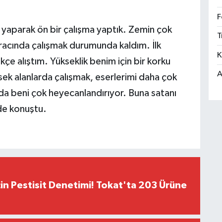
F
i yaparak ön bir çalışma yaptık. Zemin çok
T
racında çalışmak durumunda kaldım. İlk
K
e alıştım. Yükseklik benim için bir korku
A
ek alanlarda çalışmak, eserlerimi daha çok
uda beni çok heyecanlandırıyor. Buna satanı
nde konuştu.
çin Pestisit Denetimi! Tokat'ta 203 Ürüne