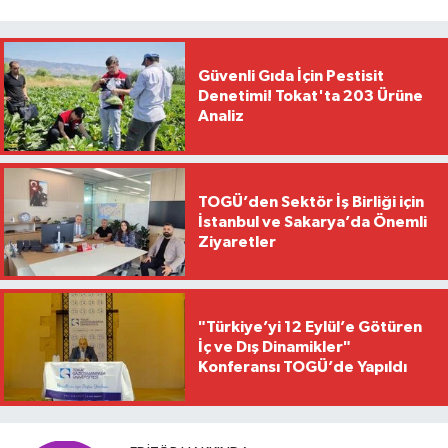
Güvenli Gıda İçin Pestisit
Denetimi! Tokat'ta 203 Ürüne
Analiz
TOGÜ’den Sektör İş Birliği için
İstanbul ve Sakarya’da Önemli
Ziyaretler
"Türkiye’yi 12 Eylül’e Götüren
İç ve Dış Dinamikler"
Konferansı TOGÜ’de Yapıldı