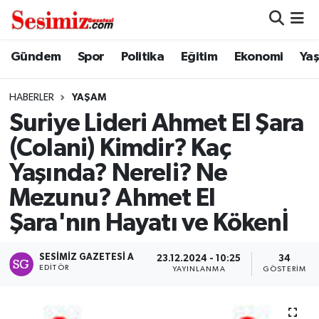
Dünya
Nöbetçi Eczaneler
Gündem
Spor
Politika
Eğitim
Ekonomi
Ya
Eğitim
Hava Durumu
HABERLER
YAŞAM
Suriye Lideri Ahmet El Şara
Ekonomi
Namaz Vakitleri
(Colani) Kimdir? Kaç
Genel
Trafik Durumu
Yaşında? Nereli? Ne
Mezunu? Ahmet El
Gündem
Süper Lig Puan Durumu ve Fikstür
Şara'nın Hayatı ve Kökenİ
Magazin
Tüm Manşetler
SESIMIZ GAZETESI A
23.12.2024 - 10:25
34
EDITÖR
Politika
Son Dakika Haberleri
YAYINLANMA
GÖSTERIM
Sağlık
Haber Arşivi