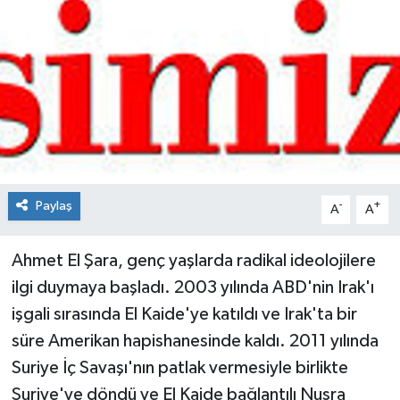
Spor
Teknoloji
Tokat Haberleri
Yaşam
Paylaş
-
+
A
A
Ahmet El Şara, genç yaşlarda radikal ideolojilere
ilgi duymaya başladı. 2003 yılında ABD'nin Irak'ı
işgali sırasında El Kaide'ye katıldı ve Irak'ta bir
süre Amerikan hapishanesinde kaldı. 2011 yılında
Suriye İç Savaşı'nın patlak vermesiyle birlikte
Suriye'ye döndü ve El Kaide bağlantılı Nusra