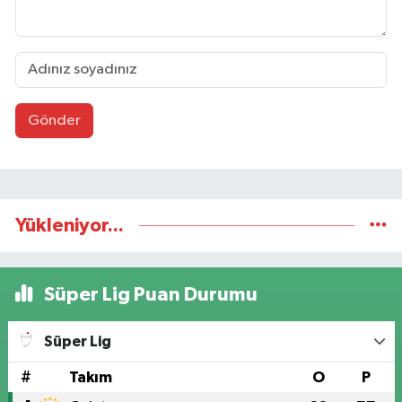
Gönder
Yükleniyor...
Süper Lig Puan Durumu
Süper Lig
#
Takım
O
P