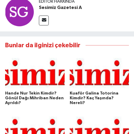
EDITÖR HAKKINDA
Sesimiz Gazetesi A
Bunlar da ilginizi çekebilir
Hande Nur Tekin Kimdir?
Kuaför Galina Totorina
Gönül Dağı Mihriban Neden
Kimdir? Kaç Yaşında?
Ayrıldı?
Nereli?