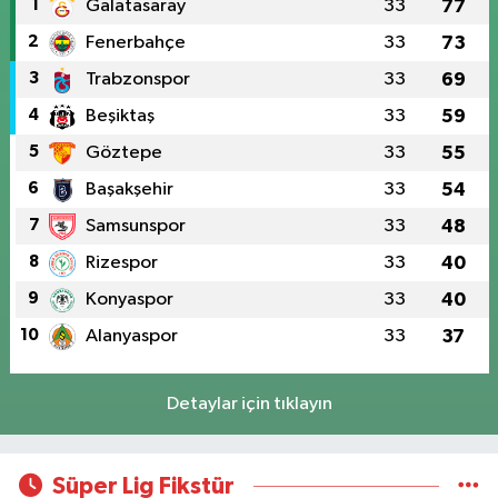
1
Galatasaray
33
77
2
Fenerbahçe
33
73
3
Trabzonspor
33
69
4
Beşiktaş
33
59
5
Göztepe
33
55
6
Başakşehir
33
54
7
Samsunspor
33
48
8
Rizespor
33
40
9
Konyaspor
33
40
10
Alanyaspor
33
37
Detaylar için tıklayın
Süper Lig Fikstür