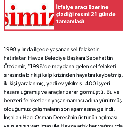
İtfaiye aracı üzerine
çizdiği resmi 21 günde
tamamladı
1998 yılında ilçede yaşanan sel felaketini
hatırlatan Havza Belediye Başkanı Sebahattin
Özdemir, "1998’de meydana gelen sel felaketi
sırasında bir kişi kalp krizinden hayatını kaybetmiş,
iki kişi yaralanmış, yedi ev yıkılmış, 400 işyeri
hasara uğramış ve araçlar zarar görmüştü. Bu ve
benzeri felaketlerin yaşanmaması adına yürütmüş
olduğumuz çalışmaların son aşamasına gelindi.
İnşallah Hacı Osman Deresi’nin üstünün açılması
ve ıslahının yapılması ile Havza artık her yağmurda