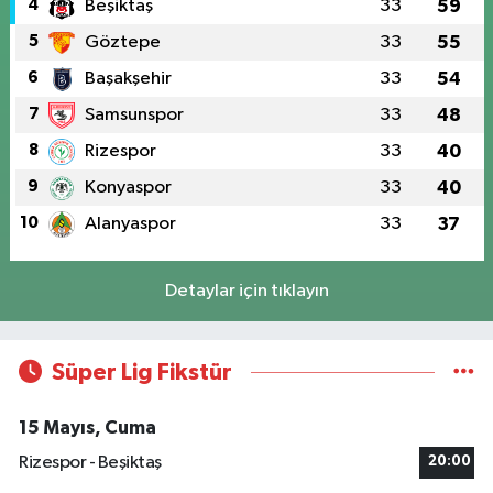
4
Beşiktaş
33
59
5
Göztepe
33
55
6
Başakşehir
33
54
7
Samsunspor
33
48
8
Rizespor
33
40
9
Konyaspor
33
40
10
Alanyaspor
33
37
Detaylar için tıklayın
Süper Lig Fikstür
15 Mayıs, Cuma
Rizespor - Beşiktaş
20:00