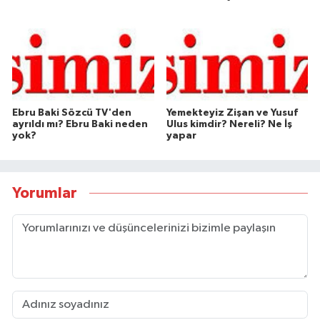
Ebru Baki Sözcü TV'den
Yemekteyiz Zişan ve Yusuf
ayrıldı mı? Ebru Baki neden
Ulus kimdir? Nereli? Ne İş
yok?
yapar
Yorumlar