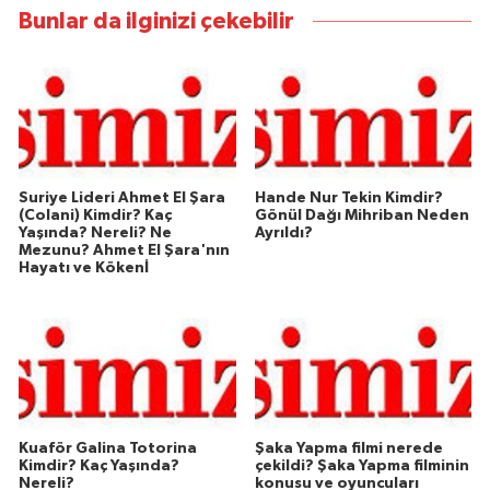
Bunlar da ilginizi çekebilir
Suriye Lideri Ahmet El Şara
Hande Nur Tekin Kimdir?
(Colani) Kimdir? Kaç
Gönül Dağı Mihriban Neden
Yaşında? Nereli? Ne
Ayrıldı?
Mezunu? Ahmet El Şara'nın
Hayatı ve Kökenİ
Kuaför Galina Totorina
Şaka Yapma filmi nerede
Kimdir? Kaç Yaşında?
çekildi? Şaka Yapma filminin
Nereli?
konusu ve oyuncuları