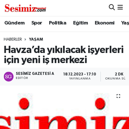
Dünya
Nöbetçi Eczaneler
Gündem
Spor
Politika
Eğitim
Ekonomi
Ya
Eğitim
Hava Durumu
HABERLER
YAŞAM
Havza’da yıkılacak işyerleri
Ekonomi
Namaz Vakitleri
için yeni iş merkezi
Genel
Trafik Durumu
SESIMIZ GAZETESI A
18.12.2023 - 17:10
2 DK
EDITÖR
YAYINLANMA
OKUNMA SÜRE
Gündem
Süper Lig Puan Durumu ve Fikstür
Magazin
Tüm Manşetler
Politika
Son Dakika Haberleri
Sağlık
Haber Arşivi