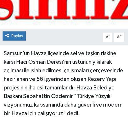
Spor
Teknoloji
Paylaş
-
+
A
A
Tokat Haberleri
Samsun’un Havza ilçesinde sel ve taşkın riskine
Yaşam
karşı Hacı Osman Deresi’nin üstünün yıkılarak
açılması ile ıslah edilmesi çalışmaları çerçevesinde
hazırlanan ve 56 işyerinden oluşan Rezerv Yapı
projesinin ihalesi tamamlandı. Havza Belediye
Başkanı Sebahattin Özdemir "Türkiye Yüzyılı
vizyonumuz kapsamında daha güvenli ve modern
bir Havza için çalışıyoruz" dedi.