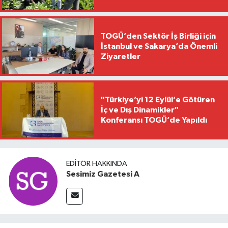
TOGÜ’den Sektör İş Birliği için
İstanbul ve Sakarya’da Önemli
Ziyaretler
"Türkiye’yi 12 Eylül’e Götüren
İç ve Dış Dinamikler"
Konferansı TOGÜ’de Yapıldı
EDITÖR HAKKINDA
Sesimiz Gazetesi A