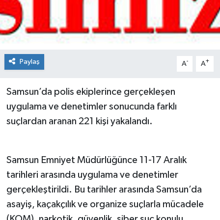
Spor
Teknoloji
Paylaş
-
+
A
A
Tokat Haberleri
Samsun’da polis ekiplerince gerçekleşen
Yaşam
uygulama ve denetimler sonucunda farklı
suçlardan aranan 221 kişi yakalandı.
Samsun Emniyet Müdürlüğünce 11-17 Aralık
tarihleri arasında uygulama ve denetimler
gerçekleştirildi. Bu tarihler arasında Samsun’da
asayiş, kaçakçılık ve organize suçlarla mücadele
(KOM), narkotik, güvenlik, siber suç konulu