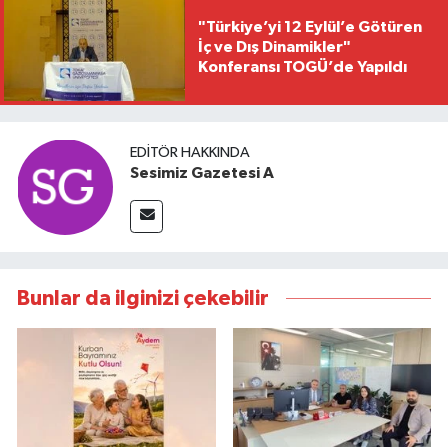
"Türkiye’yi 12 Eylül’e Götüren
İç ve Dış Dinamikler"
Konferansı TOGÜ’de Yapıldı
EDITÖR HAKKINDA
Sesimiz Gazetesi A
Bunlar da ilginizi çekebilir