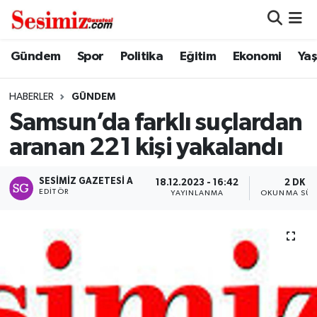
Dünya
Nöbetçi Eczaneler
Gündem
Spor
Politika
Eğitim
Ekonomi
Ya
Eğitim
Hava Durumu
HABERLER
GÜNDEM
Samsun’da farklı suçlardan
Ekonomi
Namaz Vakitleri
aranan 221 kişi yakalandı
Genel
Trafik Durumu
SESIMIZ GAZETESI A
18.12.2023 - 16:42
2 DK
EDITÖR
YAYINLANMA
OKUNMA SÜR
Gündem
Süper Lig Puan Durumu ve Fikstür
Magazin
Tüm Manşetler
Politika
Son Dakika Haberleri
Sağlık
Haber Arşivi