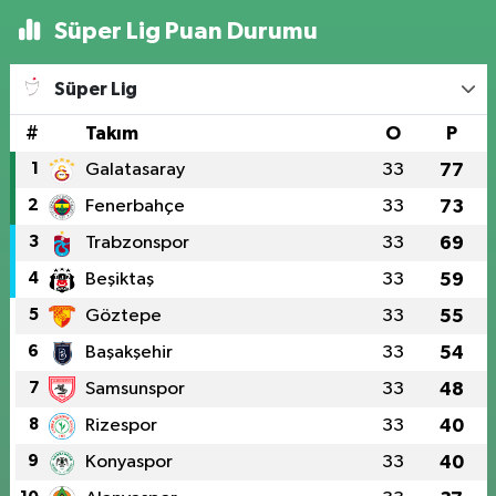
Süper Lig Puan Durumu
Süper Lig
#
Takım
O
P
1
Galatasaray
33
77
2
Fenerbahçe
33
73
3
Trabzonspor
33
69
4
Beşiktaş
33
59
5
Göztepe
33
55
6
Başakşehir
33
54
7
Samsunspor
33
48
8
Rizespor
33
40
9
Konyaspor
33
40