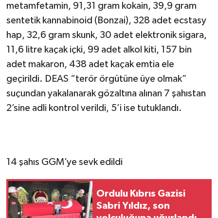
metamfetamin, 91,31 gram kokain, 39,9 gram
sentetik kannabinoid (Bonzai), 328 adet ecstasy
hap, 32,6 gram skunk, 30 adet elektronik sigara,
11,6 litre kaçak içki, 99 adet alkol kiti, 157 bin
adet makaron, 438 adet kaçak emtia ele
geçirildi. DEAS “terör örgütüne üye olmak”
suçundan yakalanarak gözaltına alınan 7 şahıstan
2’sine adli kontrol verildi, 5’i ise tutuklandı.
14 şahıs GGM’ye sevk edildi
Ordulu Kıbrıs Gazisi
Sabri Yıldız, son