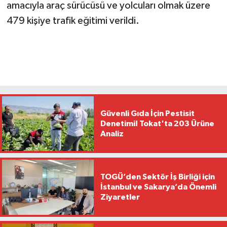
amacıyla araç sürücüsü ve yolcuları olmak üzere
479 kişiye trafik eğitimi verildi.
Güvenli Gıda İçin Pestisit
Denetimi! Tokat'ta 203 Ürüne
Analiz
TOGÜ’den Sektör İş Birliği için
İstanbul ve Sakarya’da Önemli
Ziyaretler