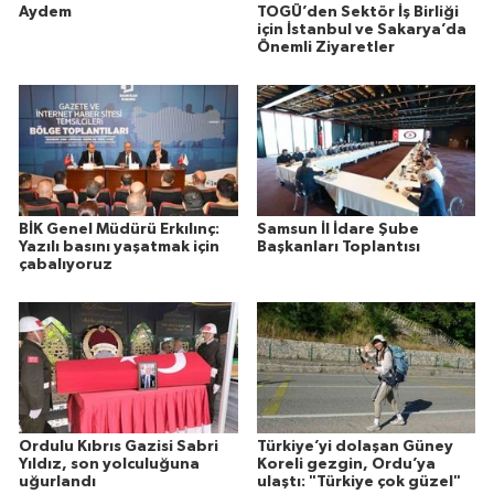
Aydem
TOGÜ’den Sektör İş Birliği
için İstanbul ve Sakarya’da
Önemli Ziyaretler
BİK Genel Müdürü Erkılınç:
Samsun İl İdare Şube
Yazılı basını yaşatmak için
Başkanları Toplantısı
çabalıyoruz
Ordulu Kıbrıs Gazisi Sabri
Türkiye’yi dolaşan Güney
Yıldız, son yolculuğuna
Koreli gezgin, Ordu’ya
uğurlandı
ulaştı: "Türkiye çok güzel"