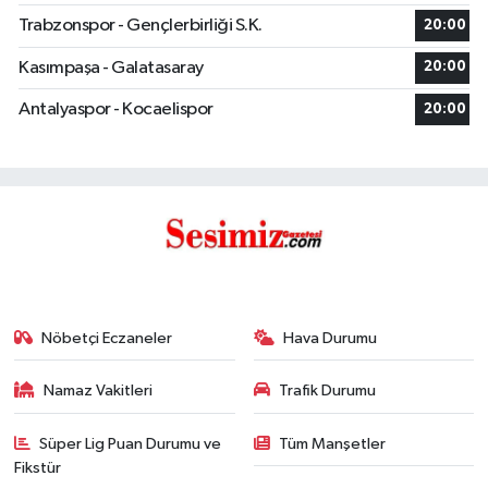
Trabzonspor - Gençlerbirliği S.K.
20:00
Kasımpaşa - Galatasaray
20:00
Antalyaspor - Kocaelispor
20:00
Nöbetçi Eczaneler
Hava Durumu
Namaz Vakitleri
Trafik Durumu
Süper Lig Puan Durumu ve
Tüm Manşetler
Fikstür