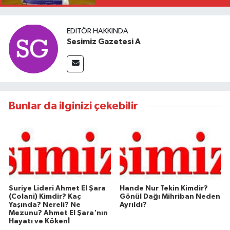
EDITÖR HAKKINDA
Sesimiz Gazetesi A
Bunlar da ilginizi çekebilir
Suriye Lideri Ahmet El Şara
Hande Nur Tekin Kimdir?
(Colani) Kimdir? Kaç
Gönül Dağı Mihriban Neden
Yaşında? Nereli? Ne
Ayrıldı?
Mezunu? Ahmet El Şara'nın
Hayatı ve Kökenİ