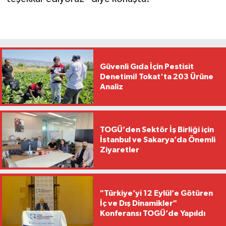
Güvenli Gıda İçin Pestisit
Denetimi! Tokat'ta 203 Ürüne
Analiz
TOGÜ’den Sektör İş Birliği için
İstanbul ve Sakarya’da Önemli
Ziyaretler
"Türkiye’yi 12 Eylül’e Götüren
İç ve Dış Dinamikler"
Konferansı TOGÜ’de Yapıldı