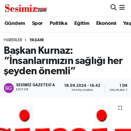
Dünya
Nöbetçi Eczaneler
Gündem
Spor
Politika
Eğitim
Ekonomi
Ya
Eğitim
Hava Durumu
HABERLER
YAŞAM
Başkan Kurnaz:
Ekonomi
Namaz Vakitleri
“İnsanlarımızın sağlığı her
Genel
Trafik Durumu
şeyden önemli”
Gündem
Süper Lig Puan Durumu ve Fikstür
SESIMIZ GAZETESI A
18.09.2024 - 16:42
1 DK
EDITÖR
YAYINLANMA
OKUNMA SÜ
Magazin
Tüm Manşetler
Politika
Son Dakika Haberleri
Sağlık
Haber Arşivi