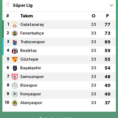
Süper Lig
#
Takım
O
P
1
Galatasaray
33
77
2
Fenerbahçe
33
73
3
Trabzonspor
33
69
4
Beşiktaş
33
59
5
Göztepe
33
55
6
Başakşehir
33
54
7
Samsunspor
33
48
8
Rizespor
33
40
9
Konyaspor
33
40
10
Alanyaspor
33
37