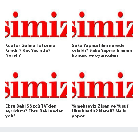
Kuaför Galina Totorina
Şaka Yapma filmi nerede
Kimdir? Kaç Yaşında?
çekildi? Şaka Yapma filminin
Nereli?
konusu ve oyuncuları
Ebru Baki Sözcü TV'den
Yemekteyiz Zişan ve Yusuf
ayrıldı mı? Ebru Baki neden
Ulus kimdir? Nereli? Ne İş
yok?
yapar