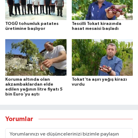
TOGÜ tohumluk patates
Tescilli Tokat kirazında
üretimine başlıyor
hasat mesaisi başladı
Koruma altında olan
Tokat'ta aşırı yağış kirazı
akzambaklardan elde
vurdu
edilen yağının litre fiyatı 5
bin Euro'yu aştı
Yorumlar