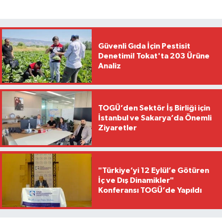
Güvenli Gıda İçin Pestisit
Denetimi! Tokat'ta 203 Ürüne
Analiz
TOGÜ’den Sektör İş Birliği için
İstanbul ve Sakarya’da Önemli
Ziyaretler
"Türkiye’yi 12 Eylül’e Götüren
İç ve Dış Dinamikler"
Konferansı TOGÜ’de Yapıldı