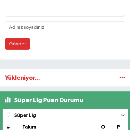
Gönder
Yükleniyor...
Süper Lig Puan Durumu
Süper Lig
#
Takım
O
P