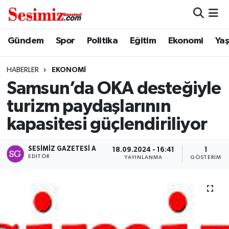
Dünya
Nöbetçi Eczaneler
Gündem
Spor
Politika
Eğitim
Ekonomi
Ya
Eğitim
Hava Durumu
HABERLER
EKONOMI
Samsun’da OKA desteğiyle
Ekonomi
Namaz Vakitleri
turizm paydaşlarının
Genel
Trafik Durumu
kapasitesi güçlendiriliyor
Gündem
Süper Lig Puan Durumu ve Fikstür
SESIMIZ GAZETESI A
18.09.2024 - 16:41
1
EDITÖR
YAYINLANMA
GÖSTERIM
Magazin
Tüm Manşetler
Politika
Son Dakika Haberleri
Sağlık
Haber Arşivi