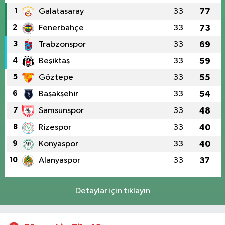
1
Galatasaray
33
77
2
Fenerbahçe
33
73
3
Trabzonspor
33
69
4
Beşiktaş
33
59
5
Göztepe
33
55
6
Başakşehir
33
54
7
Samsunspor
33
48
8
Rizespor
33
40
9
Konyaspor
33
40
10
Alanyaspor
33
37
Detaylar için tıklayın