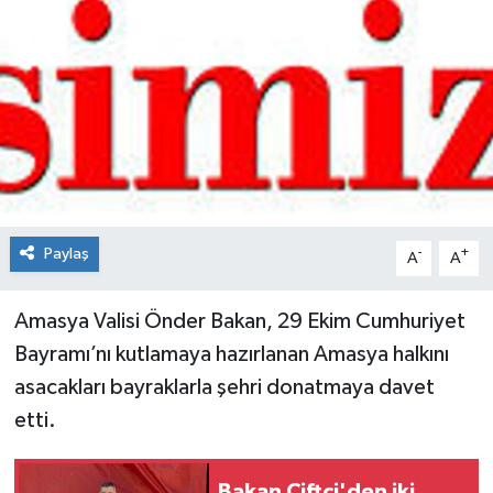
Spor
Teknoloji
Tokat Haberleri
Yaşam
Paylaş
-
+
A
A
Amasya Valisi Önder Bakan, 29 Ekim Cumhuriyet
Bayramı’nı kutlamaya hazırlanan Amasya halkını
asacakları bayraklarla şehri donatmaya davet
etti.
Bakan Çiftçi'den iki