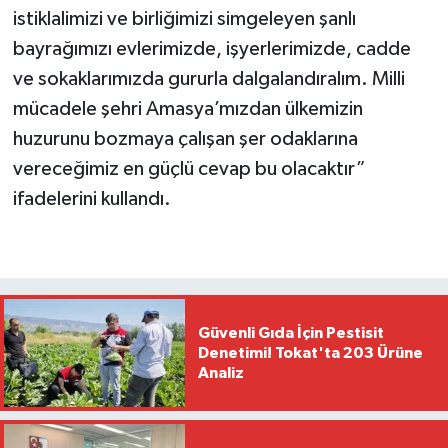
istiklalimizi ve birliğimizi simgeleyen şanlı
bayrağımızı evlerimizde, işyerlerimizde, cadde
ve sokaklarımızda gururla dalgalandıralım. Milli
mücadele şehri Amasya’mızdan ülkemizin
huzurunu bozmaya çalışan şer odaklarına
vereceğimiz en güçlü cevap bu olacaktır”
ifadelerini kullandı.
Güvenli Gıda İçin Pestisit
Denetimi! Tokat'ta 203 Ürüne
Analiz