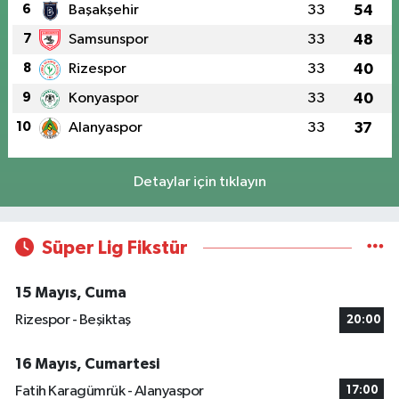
6
Başakşehir
33
54
7
Samsunspor
33
48
8
Rizespor
33
40
9
Konyaspor
33
40
10
Alanyaspor
33
37
Detaylar için tıklayın
Süper Lig Fikstür
15 Mayıs, Cuma
Rizespor - Beşiktaş
20:00
16 Mayıs, Cumartesi
Fatih Karagümrük - Alanyaspor
17:00