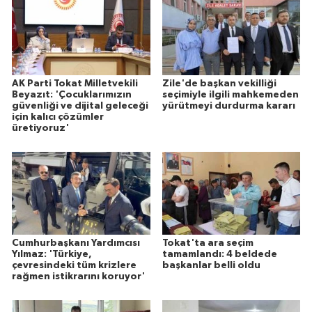
AK Parti Tokat Milletvekili
Zile'de başkan vekilliği
Beyazıt: 'Çocuklarımızın
seçimiyle ilgili mahkemeden
güvenliği ve dijital geleceği
yürütmeyi durdurma kararı
için kalıcı çözümler
üretiyoruz'
Cumhurbaşkanı Yardımcısı
Tokat'ta ara seçim
Yılmaz: 'Türkiye,
tamamlandı: 4 beldede
çevresindeki tüm krizlere
başkanlar belli oldu
rağmen istikrarını koruyor'