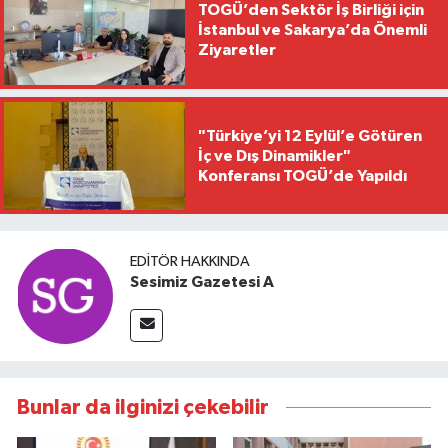
TOGÜ’den Sektör İş Birliği için
İstanbul ve Sakarya’da Önemli
Ziyaretler
"Türkiye’yi 12 Eylül’e Götüren
İç ve Dış Dinamikler"
Konferansı TOGÜ’de Yapıldı
EDITÖR HAKKINDA
Sesimiz Gazetesi A
Bunlar da ilginizi çekebilir