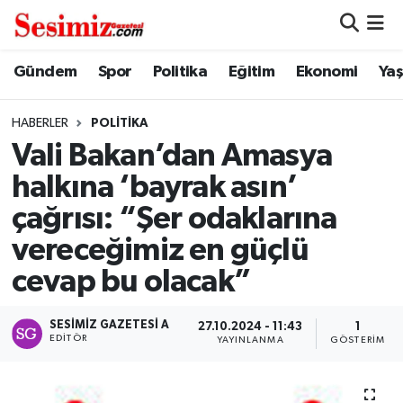
Dünya
Nöbetçi Eczaneler
Gündem
Spor
Politika
Eğitim
Ekonomi
Ya
Eğitim
Hava Durumu
HABERLER
POLITIKA
Vali Bakan’dan Amasya
Ekonomi
Namaz Vakitleri
halkına ‘bayrak asın’
Genel
Trafik Durumu
çağrısı: “Şer odaklarına
vereceğimiz en güçlü
Gündem
Süper Lig Puan Durumu ve Fikstür
cevap bu olacak”
Magazin
Tüm Manşetler
SESIMIZ GAZETESI A
27.10.2024 - 11:43
1
EDITÖR
Politika
Son Dakika Haberleri
YAYINLANMA
GÖSTERIM
Sağlık
Haber Arşivi