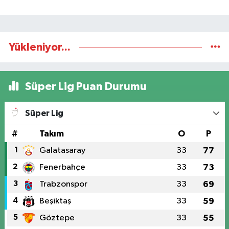
Yükleniyor...
Süper Lig Puan Durumu
Süper Lig
#
Takım
O
P
1
Galatasaray
33
77
2
Fenerbahçe
33
73
3
Trabzonspor
33
69
4
Beşiktaş
33
59
5
Göztepe
33
55