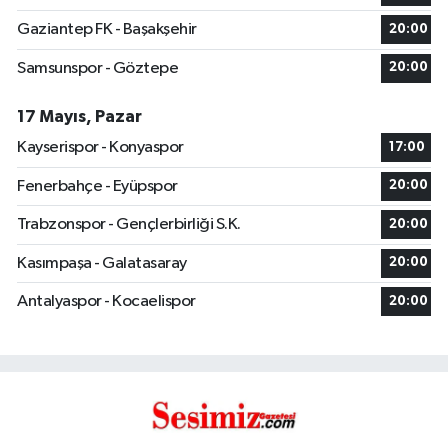
Gaziantep FK - Başakşehir
20:00
Samsunspor - Göztepe
20:00
17 Mayıs, Pazar
Kayserispor - Konyaspor
17:00
Fenerbahçe - Eyüpspor
20:00
Trabzonspor - Gençlerbirliği S.K.
20:00
Kasımpaşa - Galatasaray
20:00
Antalyaspor - Kocaelispor
20:00