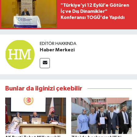
"Türkiye’yi 12 Eylül’e Götüren
İç ve Dış Dinamikler"
Konferansı TOGÜ’de Yapıldı
EDITÖR HAKKINDA
Haber Merkezi
Bunlar da ilginizi çekebilir