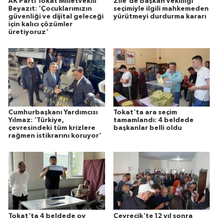
AK Parti Tokat Milletvekili
Zile'de başkan vekilliği
Beyazıt: 'Çocuklarımızın
seçimiyle ilgili mahkemeden
güvenliği ve dijital geleceği
yürütmeyi durdurma kararı
için kalıcı çözümler
üretiyoruz'
Cumhurbaşkanı Yardımcısı
Tokat'ta ara seçim
Yılmaz: 'Türkiye,
tamamlandı: 4 beldede
çevresindeki tüm krizlere
başkanlar belli oldu
rağmen istikrarını koruyor'
Tokat'ta 4 beldede oy
Çevrecik'te 12 yıl sonra