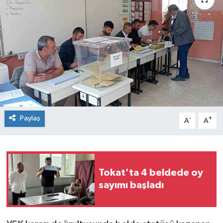
Spor
Teknoloji
Tokat Haberleri
Yaşam
Paylaş
-
+
A
A
Tokat'ta 4 beldede oy
sayımı başladı