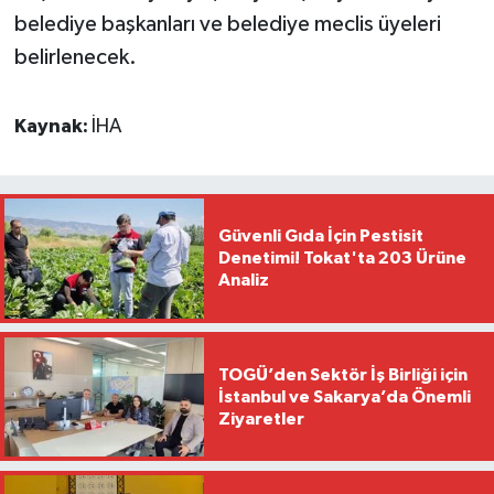
belediye başkanları ve belediye meclis üyeleri
belirlenecek.
Kaynak:
İHA
Güvenli Gıda İçin Pestisit
Denetimi! Tokat'ta 203 Ürüne
Analiz
TOGÜ’den Sektör İş Birliği için
İstanbul ve Sakarya’da Önemli
Ziyaretler