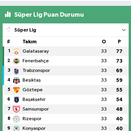
Süper Lig Puan Durumu
Süper Lig
#
Takım
O
P
1
Galatasaray
33
77
2
Fenerbahçe
33
73
3
Trabzonspor
33
69
4
Beşiktaş
33
59
5
Göztepe
33
55
6
Başakşehir
33
54
7
Samsunspor
33
48
8
Rizespor
33
40
9
Konyaspor
33
40