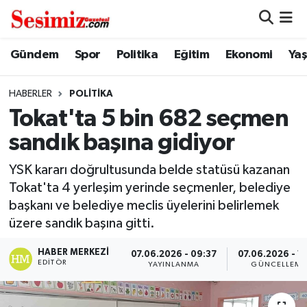
Dünya
Nöbetçi Eczaneler
Gündem
Spor
Politika
Eğitim
Ekonomi
Ya
Eğitim
Hava Durumu
HABERLER
POLITIKA
Tokat'ta 5 bin 682 seçmen
Ekonomi
Namaz Vakitleri
sandık başına gidiyor
Genel
Trafik Durumu
YSK kararı doğrultusunda belde statüsü kazanan
Tokat'ta 4 yerleşim yerinde seçmenler, belediye
Gündem
Süper Lig Puan Durumu ve Fikstür
başkanı ve belediye meclis üyelerini belirlemek
üzere sandık başına gitti.
Magazin
Tüm Manşetler
HABER MERKEZI
07.06.2026 - 09:37
07.06.2026 - 12
Politika
Son Dakika Haberleri
EDITÖR
YAYINLANMA
GÜNCELLEME
Sağlık
Haber Arşivi