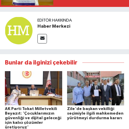
EDITÖR HAKKINDA
Haber Merkezi
Bunlar da ilginizi çekebilir
AK Parti Tokat Milletvekili
Zile'de başkan vekilliği
Beyazıt: 'Çocuklarımızın
seçimiyle ilgili mahkemeden
güvenliği ve dijital geleceği
yürütmeyi durdurma kararı
için kalıcı çözümler
üretiyoruz'