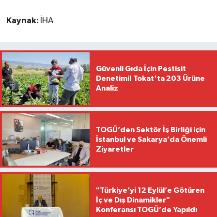
Kaynak:
İHA
Güvenli Gıda İçin Pestisit
Denetimi! Tokat'ta 203 Ürüne
Analiz
TOGÜ’den Sektör İş Birliği için
İstanbul ve Sakarya’da Önemli
Ziyaretler
"Türkiye’yi 12 Eylül’e Götüren
İç ve Dış Dinamikler"
Konferansı TOGÜ’de Yapıldı