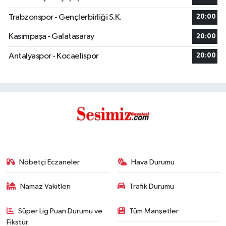
Trabzonspor - Gençlerbirliği S.K.
20:00
Kasımpaşa - Galatasaray
20:00
Antalyaspor - Kocaelispor
20:00
Nöbetçi Eczaneler
Hava Durumu
Namaz Vakitleri
Trafik Durumu
Süper Lig Puan Durumu ve
Tüm Manşetler
Fikstür