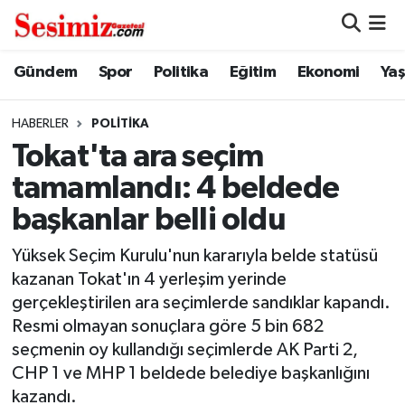
Dünya
Nöbetçi Eczaneler
Gündem
Spor
Politika
Eğitim
Ekonomi
Ya
Eğitim
Hava Durumu
HABERLER
POLITIKA
Tokat'ta ara seçim
Ekonomi
Namaz Vakitleri
tamamlandı: 4 beldede
Genel
Trafik Durumu
başkanlar belli oldu
Gündem
Süper Lig Puan Durumu ve Fikstür
Yüksek Seçim Kurulu'nun kararıyla belde statüsü
kazanan Tokat'ın 4 yerleşim yerinde
Magazin
Tüm Manşetler
gerçekleştirilen ara seçimlerde sandıklar kapandı.
Resmi olmayan sonuçlara göre 5 bin 682
Politika
Son Dakika Haberleri
seçmenin oy kullandığı seçimlerde AK Parti 2,
CHP 1 ve MHP 1 beldede belediye başkanlığını
Sağlık
Haber Arşivi
kazandı.