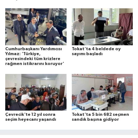
Cumhurbaşkanı Yardımcısı
Tokat'ta 4 beldede oy
Yılmaz: 'Türkiye,
sayımı başladı
çevresindeki tüm krizlere
rağmen istikrarını koruyor'
Çevrecik'te 12 yıl sonra
Tokat'ta 5 bin 682 seçmen
seçim heyecanı yaşandı
sandık başına gidiyor