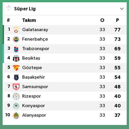
Süper Lig
#
Takım
O
P
1
Galatasaray
33
77
2
Fenerbahçe
33
73
3
Trabzonspor
33
69
4
Beşiktaş
33
59
5
Göztepe
33
55
6
Başakşehir
33
54
7
Samsunspor
33
48
8
Rizespor
33
40
9
Konyaspor
33
40
10
Alanyaspor
33
37