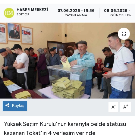
Spor
HABER MERKEZI
07.06.2026 - 19:56
08.06.2026 - 12
EDITÖR
YAYINLANMA
GÜNCELLEME
Teknoloji
Tokat Haberleri
Yaşam
Paylaş
-
+
A
A
Yüksek Seçim Kurulu'nun kararıyla belde statüsü
kazanan Tokat'ın 4 yerleşim yerinde