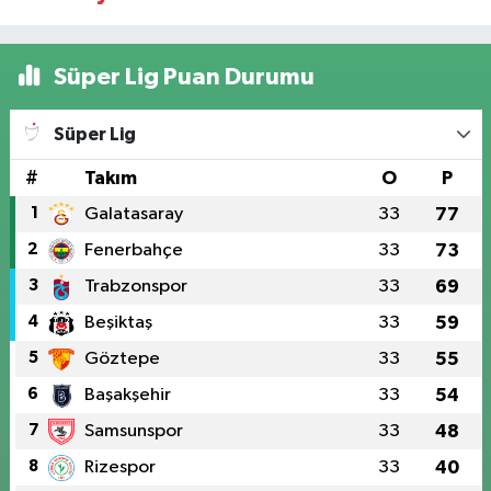
Süper Lig Puan Durumu
Süper Lig
#
Takım
O
P
1
Galatasaray
33
77
2
Fenerbahçe
33
73
3
Trabzonspor
33
69
4
Beşiktaş
33
59
5
Göztepe
33
55
6
Başakşehir
33
54
7
Samsunspor
33
48
8
Rizespor
33
40