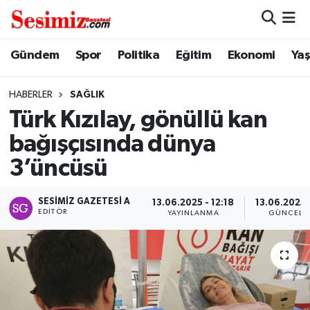
Dünya
Nöbetçi Eczaneler
Gündem
Spor
Politika
Eğitim
Ekonomi
Ya
Eğitim
Hava Durumu
HABERLER
SAĞLIK
Türk Kızılay, gönüllü kan
Ekonomi
Namaz Vakitleri
bağışçısında dünya
Genel
Trafik Durumu
3’üncüsü
Gündem
Süper Lig Puan Durumu ve Fikstür
SESIMIZ GAZETESI A
13.06.2025 - 12:18
13.06.2025 -
EDITÖR
YAYINLANMA
GÜNCELL
Magazin
Tüm Manşetler
Politika
Son Dakika Haberleri
Sağlık
Haber Arşivi