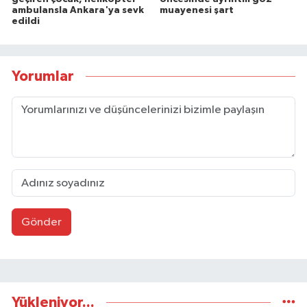
ambulansla Ankara'ya sevk
muayenesi şart
edildi
Yorumlar
Gönder
Yükleniyor...