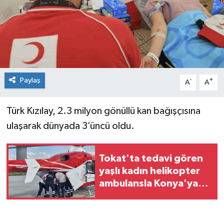
Spor
Teknoloji
Tokat Haberleri
Paylaş
-
+
A
A
Yaşam
Türk Kızılay, 2.3 milyon gönüllü kan bağışçısına
ulaşarak dünyada 3’üncü oldu.
Tokat'ta tedavi gören
yaşlı kadın helikopter
ambulansla Konya'ya
sevk edildi