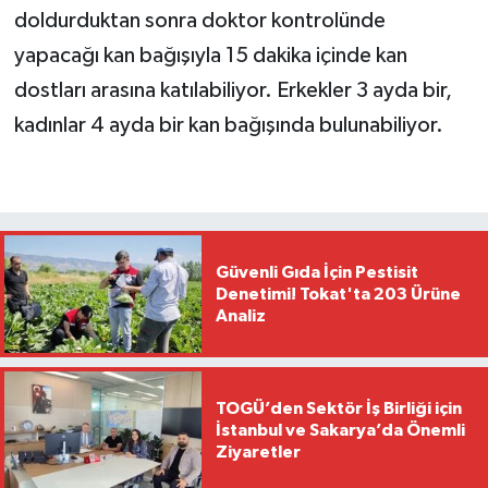
doldurduktan sonra doktor kontrolünde
yapacağı kan bağışıyla 15 dakika içinde kan
dostları arasına katılabiliyor. Erkekler 3 ayda bir,
kadınlar 4 ayda bir kan bağışında bulunabiliyor.
Güvenli Gıda İçin Pestisit
Denetimi! Tokat'ta 203 Ürüne
Analiz
TOGÜ’den Sektör İş Birliği için
İstanbul ve Sakarya’da Önemli
Ziyaretler