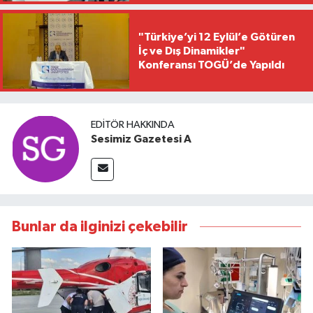
"Türkiye’yi 12 Eylül’e Götüren
İç ve Dış Dinamikler"
Konferansı TOGÜ’de Yapıldı
EDITÖR HAKKINDA
Sesimiz Gazetesi A
Bunlar da ilginizi çekebilir