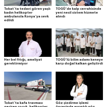
Tokat'ta tedavi gören yaşlı
TOGÜ'de kalp cerrahisinde
kadın helikopter
yeni nesil sistem hizmete
ambulansla Konya'ya sevk
alındı
edildi
Her bel fıtığı, ameliyat
TOGÜ'lü bilim adamı keneye
gerektirmiyor
karşı doğal kalkan geliştirdi
Tokat'ta kafa travması
Göz çizdirme işlemi
geçiren çocuk, helikopter
öncesinde ayrıntılı göz