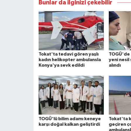
Bunlar da ilginizi çekebilir
Tokat'ta tedavi gören yaşlı
TOGÜ'de k
kadın helikopter ambulansla
yeni nesil
Konya'ya sevk edildi
alındı
TOGÜ'lü bilim adamı keneye
Tokat'ta 
karşı doğal kalkan geliştirdi
geçiren ç
ambulansl