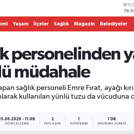
BITC
79.5
DOL
45,4
omi
Yaşam
İlçeler
Sağlık
Magazin
Belediyeler
EUR
53,3
STER
61,6
ık personelinden y
G.AL
686
BİST
lü müdahale
14.5
pan sağlık personeli Emre Fırat, ayağı kır
arak kullanılan yünlü tuzu da vücuduna dik
15.06.2026 - 11:08
2
1
1 DK
GÜNCELLEME
PAYLAŞIM
GÖSTERIM
OKUNMA SÜRESI