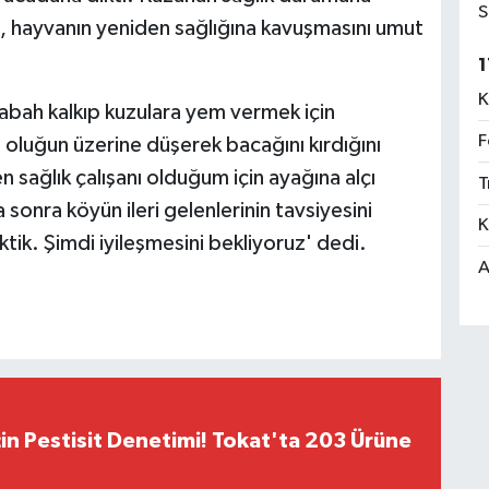
S
rat, hayvanın yeniden sağlığına kavuşmasını umut
1
K
'Sabah kalkıp kuzulara yem vermek için
F
 oluğun üzerine düşerek bacağını kırdığını
 sağlık çalışanı olduğum için ayağına alçı
T
onra köyün ileri gelenlerinin tavsiyesini
K
tik. Şimdi iyileşmesini bekliyoruz' dedi.
A
çin Pestisit Denetimi! Tokat'ta 203 Ürüne