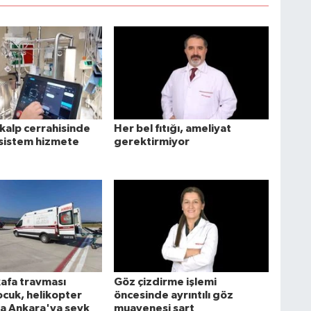
alp cerrahisinde
Her bel fıtığı, ameliyat
 sistem hizmete
gerektirmiyor
kafa travması
Göz çizdirme işlemi
ocuk, helikopter
öncesinde ayrıntılı göz
a Ankara'ya sevk
muayenesi şart