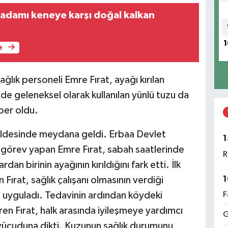
 adamı keneye karşı doğal kalkan
1
e
lık personeli Emre Fırat, ayağı kırılan
e geleneksel olarak kullanılan yünlü tuzu da
ber oldu.
beldesinde meydana geldi. Erbaa Devlet
1
 görev yapan Emre Fırat, sabah saatlerinde
R
an birinin ayağının kırıldığını fark etti. İlk
1
Fırat, sağlık çalışanı olmasının verdiği
ı uyguladı. Tedavinin ardından köydeki
F
ren Fırat, halk arasında iyileşmeye yardımcı
G
 vücuduna dikti. Kuzunun sağlık durumunu