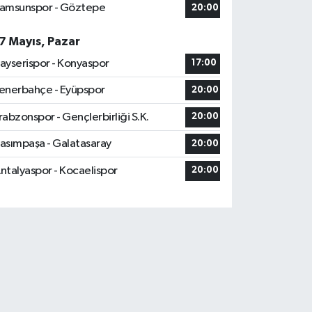
amsunspor - Göztepe
20:00
7 Mayıs, Pazar
ayserispor - Konyaspor
17:00
enerbahçe - Eyüpspor
20:00
rabzonspor - Gençlerbirliği S.K.
20:00
asımpaşa - Galatasaray
20:00
ntalyaspor - Kocaelispor
20:00