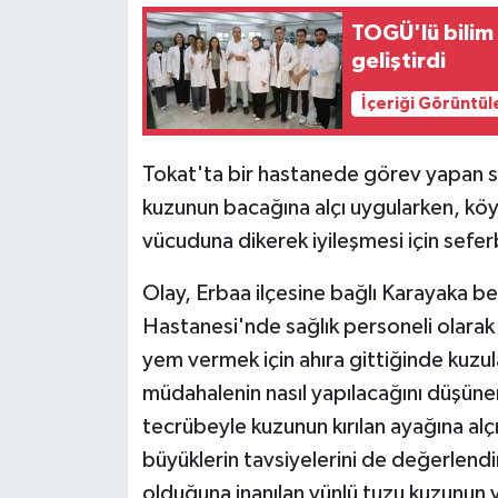
TOGÜ'lü bilim
geliştirdi
İçeriği Görüntül
Tokat'ta bir hastanede görev yapan sağ
kuzunun bacağına alçı uygularken, köyd
vücuduna dikerek iyileşmesi için sefer
Olay, Erbaa ilçesine bağlı Karayaka 
Hastanesi'nde sağlık personeli olarak
yem vermek için ahıra gittiğinde kuzulard
müdahalenin nasıl yapılacağını düşünen 
tecrübeyle kuzunun kırılan ayağına alç
büyüklerin tavsiyelerini de değerlendi
olduğuna inanılan yünlü tuzu kuzunun