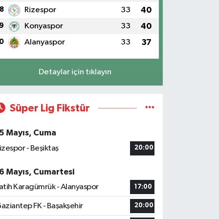
8
Rizespor
33
40
9
Konyaspor
33
40
0
Alanyaspor
33
37
Detaylar için tıklayın
Süper Lig Fikstür
5 Mayıs, Cuma
izespor - Beşiktaş
20:00
6 Mayıs, Cumartesi
atih Karagümrük - Alanyaspor
17:00
aziantep FK - Başakşehir
20:00