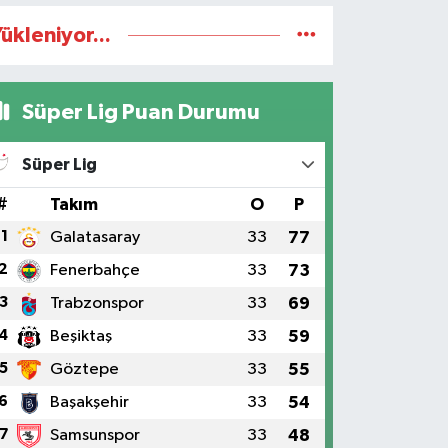
ükleniyor...
Süper Lig Puan Durumu
Süper Lig
#
Takım
O
P
1
Galatasaray
33
77
2
Fenerbahçe
33
73
3
Trabzonspor
33
69
4
Beşiktaş
33
59
5
Göztepe
33
55
6
Başakşehir
33
54
7
Samsunspor
33
48