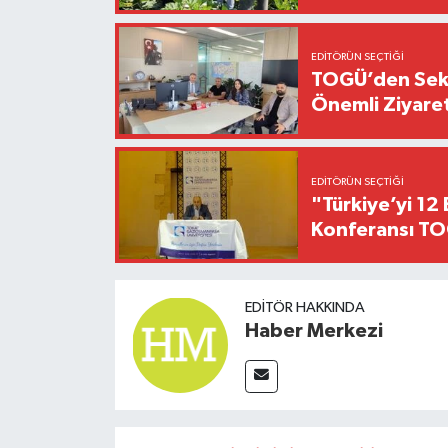
EDITÖRÜN SEÇTIĞI
TOGÜ’den Sektö
Önemli Ziyaret
EDITÖRÜN SEÇTIĞI
"Türkiye’yi 12 
Konferansı TO
EDITÖR HAKKINDA
Haber Merkezi