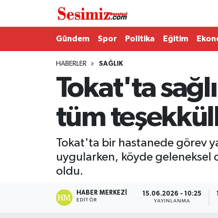
Dünya
Nöbetçi Eczaneler
Gündem
Spor
Politika
Eğitim
Ekon
Eğitim
Hava Durumu
HABERLER
SAĞLIK
Tokat'ta sağl
Ekonomi
Namaz Vakitleri
tüm teşekkül
Genel
Trafik Durumu
Gündem
Süper Lig Puan Durumu ve Fikstür
Tokat'ta bir hastanede görev ya
uygularken, köyde geleneksel ol
Magazin
Tüm Manşetler
oldu.
Politika
Son Dakika Haberleri
HABER MERKEZI
15.06.2026 - 10:25
EDITÖR
YAYINLANMA
Sağlık
Haber Arşivi