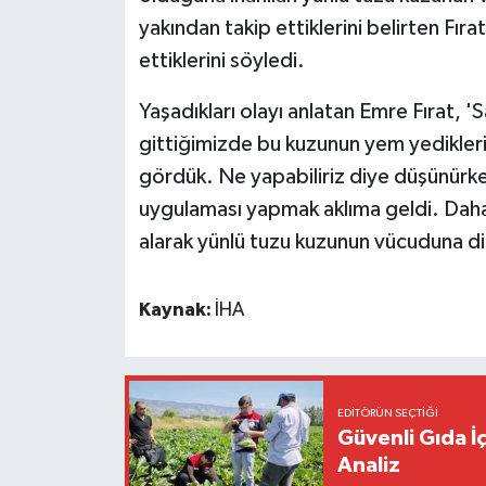
yakından takip ettiklerini belirten Fı
ettiklerini söyledi.
Yaşadıkları olayı anlatan Emre Fırat, 
gittiğimizde bu kuzunun yem yedikleri
gördük. Ne yapabiliriz diye düşünürken
uygulaması yapmak aklıma geldi. Daha s
alarak yünlü tuzu kuzunun vücuduna dik
Kaynak:
İHA
EDITÖRÜN SEÇTIĞI
Güvenli Gıda İ
Analiz