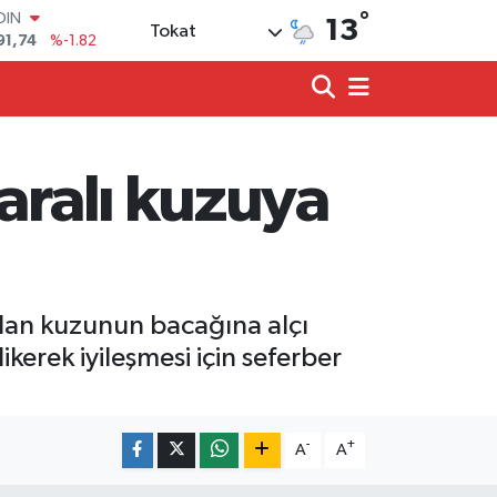
OIN
°
13
91,74
%-1.82
Tokat
AR
3620
%0.02
O
8690
%0.19
LİN
0380
%0.18
aralı kuzuya
TIN
2,09000
%0.19
100
98,00
%0
ılan kuzunun bacağına alçı
erek iyileşmesi için seferber
-
+
A
A