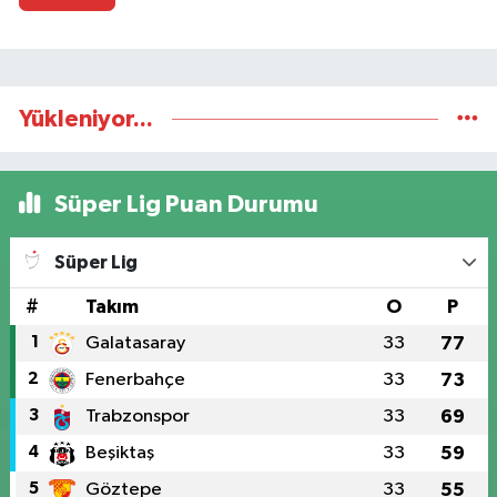
Yükleniyor...
Süper Lig Puan Durumu
Süper Lig
#
Takım
O
P
1
Galatasaray
33
77
2
Fenerbahçe
33
73
3
Trabzonspor
33
69
4
Beşiktaş
33
59
5
Göztepe
33
55