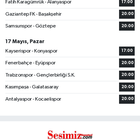
Fatih Karagümrük - Alanyaspor
17:00
Gaziantep FK - Başakşehir
20:00
Samsunspor - Göztepe
20:00
17 Mayıs, Pazar
Kayserispor - Konyaspor
17:00
Fenerbahçe - Eyüpspor
20:00
Trabzonspor - Gençlerbirliği S.K.
20:00
Kasımpaşa - Galatasaray
20:00
Antalyaspor - Kocaelispor
20:00