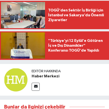
TOGÜ’den Sektör İş Birliği için
İstanbul ve Sakarya’da Önemli
Ziyaretler
"Türkiye’yi 12 Eylül’e Götüren
İç ve Dış Dinamikler"
Konferansı TOGÜ’de Yapıldı
EDITÖR HAKKINDA
Haber Merkezi
Bunlar da ilginizi çekebilir