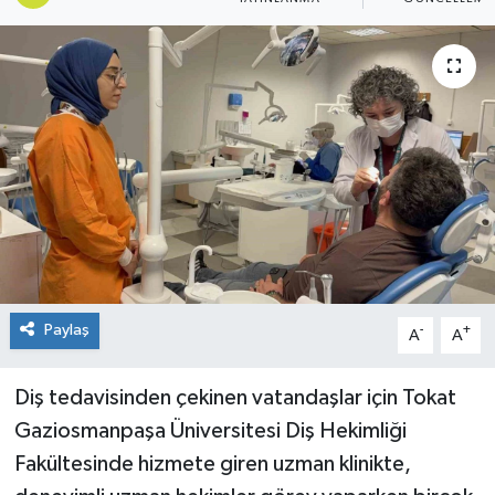
Spor
Teknoloji
Tokat Haberleri
Yaşam
Paylaş
-
+
A
A
Diş tedavisinden çekinen vatandaşlar için Tokat
Gaziosmanpaşa Üniversitesi Diş Hekimliği
Fakültesinde hizmete giren uzman klinikte,