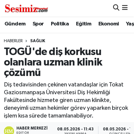
Dünya
Nöbetçi Eczaneler
Gündem
Spor
Politika
Eğitim
Ekonomi
Ya
Eğitim
Hava Durumu
HABERLER
SAĞLIK
TOGÜ'de diş korkusu
Ekonomi
Namaz Vakitleri
olanlara uzman klinik
Genel
Trafik Durumu
çözümü
Gündem
Süper Lig Puan Durumu ve Fikstür
Diş tedavisinden çekinen vatandaşlar için Tokat
Gaziosmanpaşa Üniversitesi Diş Hekimliği
Magazin
Tüm Manşetler
Fakültesinde hizmete giren uzman klinikte,
deneyimli uzman hekimler görev yaparken birçok
Politika
Son Dakika Haberleri
işlem kısa sürede tamamlanabiliyor.
HABER MERKEZI
Sağlık
Haber Arşivi
08.05.2026 - 11:43
08.05.2026 - 13
EDITÖR
YAYINLANMA
GÜNCELLEME