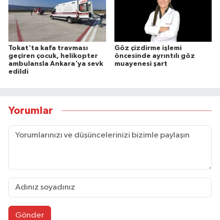
Tokat'ta kafa travması
Göz çizdirme işlemi
geçiren çocuk, helikopter
öncesinde ayrıntılı göz
ambulansla Ankara'ya sevk
muayenesi şart
edildi
Yorumlar
Gönder