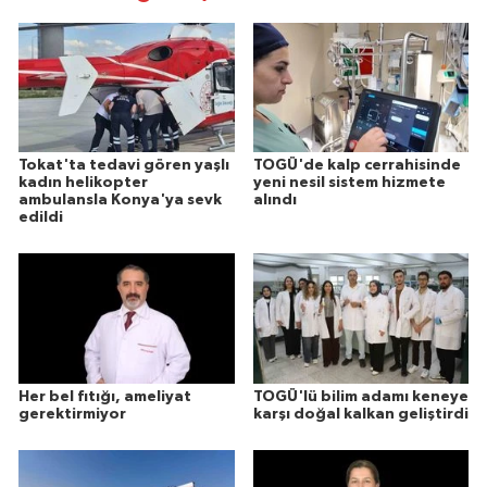
Tokat'ta tedavi gören yaşlı
TOGÜ'de kalp cerrahisinde
kadın helikopter
yeni nesil sistem hizmete
ambulansla Konya'ya sevk
alındı
edildi
Her bel fıtığı, ameliyat
TOGÜ'lü bilim adamı keneye
gerektirmiyor
karşı doğal kalkan geliştirdi