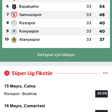
6
Başakşehir
33
54
7
Samsunspor
33
48
8
Rizespor
33
40
9
Konyaspor
33
40
10
Alanyaspor
33
37
Detaylar için tıklayın
Süper Lig Fikstür
15 Mayıs, Cuma
Rizespor - Beşiktaş
20:00
16 Mayıs, Cumartesi