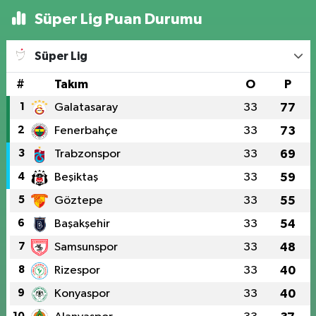
Süper Lig Puan Durumu
Süper Lig
#
Takım
O
P
1
Galatasaray
33
77
2
Fenerbahçe
33
73
3
Trabzonspor
33
69
4
Beşiktaş
33
59
5
Göztepe
33
55
6
Başakşehir
33
54
7
Samsunspor
33
48
8
Rizespor
33
40
9
Konyaspor
33
40