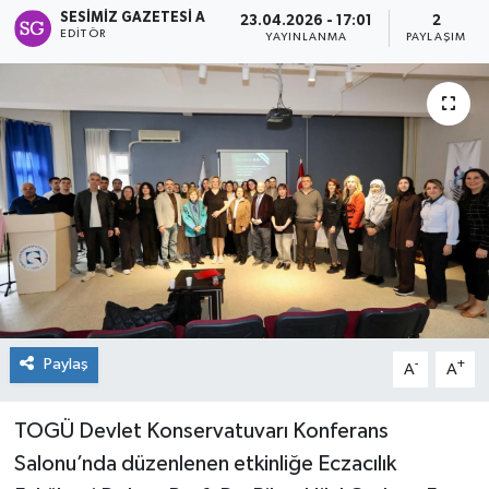
SESIMIZ GAZETESI A
23.04.2026 - 17:01
2
EDITÖR
Spor
YAYINLANMA
PAYLAŞIM
Teknoloji
Tokat Haberleri
Yaşam
Paylaş
-
+
A
A
TOGÜ Devlet Konservatuvarı Konferans
Salonu’nda düzenlenen etkinliğe Eczacılık