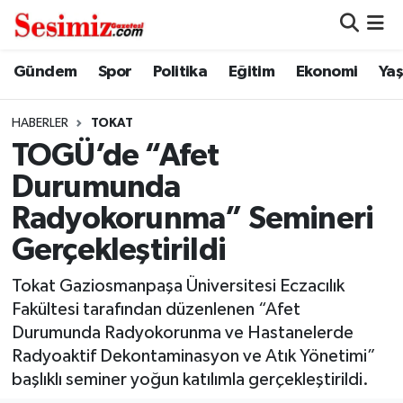
Dünya
Nöbetçi Eczaneler
Gündem
Spor
Politika
Eğitim
Ekonomi
Ya
Eğitim
Hava Durumu
HABERLER
TOKAT
TOGÜ’de “Afet
Ekonomi
Namaz Vakitleri
Durumunda
Genel
Trafik Durumu
Radyokorunma” Semineri
Gerçekleştirildi
Gündem
Süper Lig Puan Durumu ve Fikstür
Tokat Gaziosmanpaşa Üniversitesi Eczacılık
Magazin
Tüm Manşetler
Fakültesi tarafından düzenlenen “Afet
Durumunda Radyokorunma ve Hastanelerde
Politika
Son Dakika Haberleri
Radyoaktif Dekontaminasyon ve Atık Yönetimi”
başlıklı seminer yoğun katılımla gerçekleştirildi.
Sağlık
Haber Arşivi