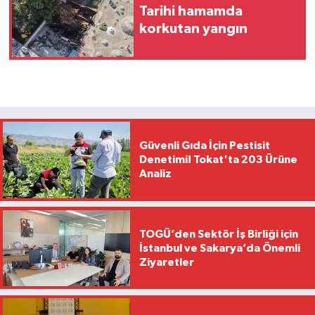
Tarihi hamamda
korkutan yangın
Güvenli Gıda İçin Pestisit
Denetimi! Tokat'ta 203 Ürüne
Analiz
TOGÜ’den Sektör İş Birliği için
İstanbul ve Sakarya’da Önemli
Ziyaretler