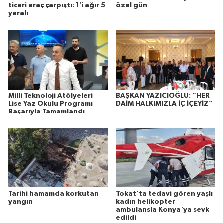
ticari araç çarpıştı: 1'i ağır 5
özel gün
yaralı
Milli Teknoloji Atölyeleri
BAŞKAN YAZICIOĞLU: “HER
Lise Yaz Okulu Programı
DAİM HALKIMIZLA İÇ İÇEYİZ”
Başarıyla Tamamlandı
Tarihi hamamda korkutan
Tokat'ta tedavi gören yaşlı
yangın
kadın helikopter
ambulansla Konya'ya sevk
edildi