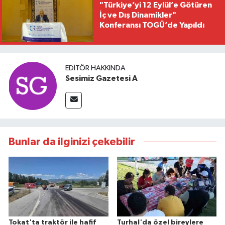
"Türkiye’yi 12 Eylül’e Götüren
İç ve Dış Dinamikler"
Konferansı TOGÜ’de Yapıldı
EDITÖR HAKKINDA
Sesimiz Gazetesi A
Bunlar da ilginizi çekebilir
Tokat'ta traktör ile hafif
Turhal'da özel bireylere