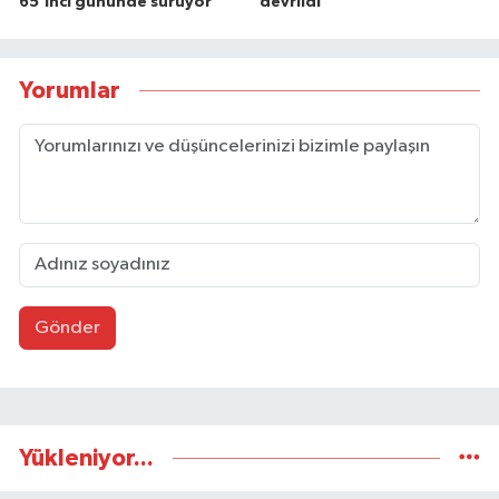
65'inci gününde sürüyor
devrildi
Yorumlar
Gönder
Yükleniyor...