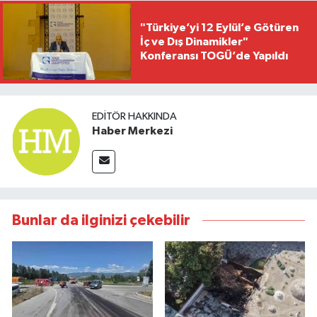
"Türkiye’yi 12 Eylül’e Götüren
İç ve Dış Dinamikler"
Konferansı TOGÜ’de Yapıldı
EDITÖR HAKKINDA
Haber Merkezi
Bunlar da ilginizi çekebilir