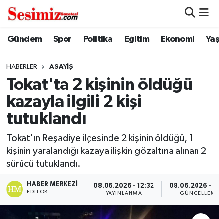
Dünya
Nöbetçi Eczaneler
Gündem
Spor
Politika
Eğitim
Ekonomi
Ya
Eğitim
Hava Durumu
HABERLER
ASAYIŞ
Tokat'ta 2 kişinin öldüğü
Ekonomi
Namaz Vakitleri
kazayla ilgili 2 kişi
Genel
Trafik Durumu
tutuklandı
Gündem
Süper Lig Puan Durumu ve Fikstür
Tokat'ın Reşadiye ilçesinde 2 kişinin öldüğü, 1
kişinin yaralandığı kazaya ilişkin gözaltına alınan 2
Magazin
Tüm Manşetler
sürücü tutuklandı.
HABER MERKEZI
Politika
Son Dakika Haberleri
08.06.2026 - 12:32
08.06.2026 - 1
EDITÖR
YAYINLANMA
GÜNCELLEM
Sağlık
Haber Arşivi