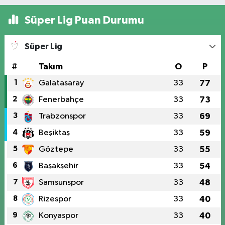
Süper Lig Puan Durumu
Süper Lig
#
Takım
O
P
1
Galatasaray
33
77
2
Fenerbahçe
33
73
3
Trabzonspor
33
69
4
Beşiktaş
33
59
5
Göztepe
33
55
6
Başakşehir
33
54
7
Samsunspor
33
48
8
Rizespor
33
40
9
Konyaspor
33
40