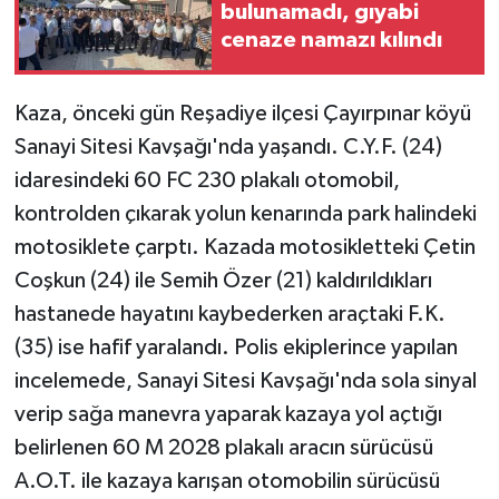
bulunamadı, gıyabi
cenaze namazı kılındı
Kaza, önceki gün Reşadiye ilçesi Çayırpınar köyü
Sanayi Sitesi Kavşağı'nda yaşandı. C.Y.F. (24)
idaresindeki 60 FC 230 plakalı otomobil,
kontrolden çıkarak yolun kenarında park halindeki
motosiklete çarptı. Kazada motosikletteki Çetin
Coşkun (24) ile Semih Özer (21) kaldırıldıkları
hastanede hayatını kaybederken araçtaki F.K.
(35) ise hafif yaralandı. Polis ekiplerince yapılan
incelemede, Sanayi Sitesi Kavşağı'nda sola sinyal
verip sağa manevra yaparak kazaya yol açtığı
belirlenen 60 M 2028 plakalı aracın sürücüsü
A.O.T. ile kazaya karışan otomobilin sürücüsü