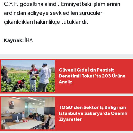
C.Y.F. gözaltına alındı. Emniyetteki işlemlerinin
ardından adliyeye sevk edilen sürücüler
çıkarıldıkları hakimlikçe tutuklandı.
Kaynak:
İHA
Güvenli Gıda İçin Pestisit
Denetimi! Tokat'ta 203 Ürüne
Analiz
TOGÜ’den Sektör İş Birliği için
İstanbul ve Sakarya’da Önemli
Ziyaretler