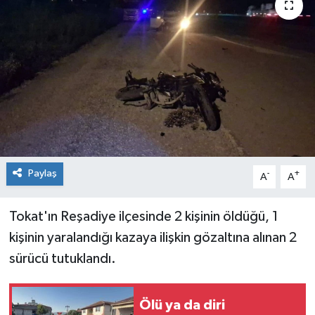
Spor
Teknoloji
Tokat Haberleri
Yaşam
Paylaş
-
+
A
A
Tokat'ın Reşadiye ilçesinde 2 kişinin öldüğü, 1
kişinin yaralandığı kazaya ilişkin gözaltına alınan 2
sürücü tutuklandı.
Ölü ya da diri