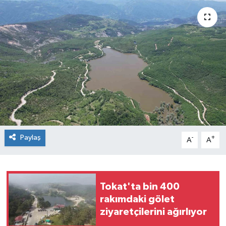
Spor
Teknoloji
Tokat Haberleri
Yaşam
Paylaş
-
+
A
A
Tokat'ta bin 400
rakımdaki gölet
ziyaretçilerini ağırlıyor