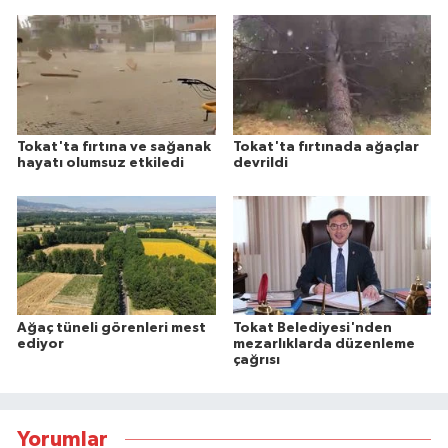
Tokat'ta fırtına ve sağanak
Tokat'ta fırtınada ağaçlar
hayatı olumsuz etkiledi
devrildi
Ağaç tüneli görenleri mest
Tokat Belediyesi'nden
ediyor
mezarlıklarda düzenleme
çağrısı
Yorumlar