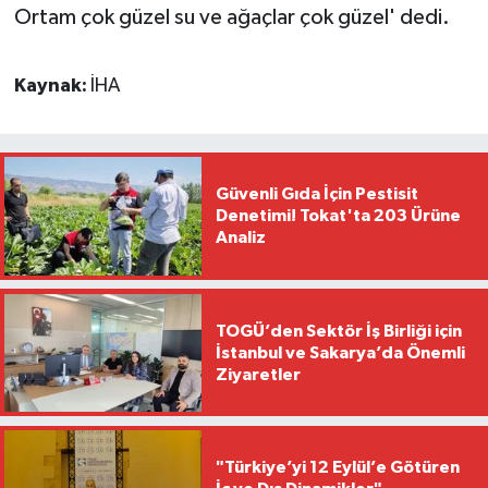
Ortam çok güzel su ve ağaçlar çok güzel' dedi.
Kaynak:
İHA
Güvenli Gıda İçin Pestisit
Denetimi! Tokat'ta 203 Ürüne
Analiz
TOGÜ’den Sektör İş Birliği için
İstanbul ve Sakarya’da Önemli
Ziyaretler
"Türkiye’yi 12 Eylül’e Götüren