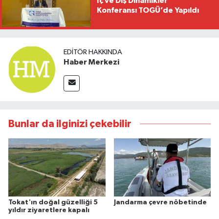
İç ve Dış Dinamikler"
Konferansı TOGÜ’de Yapıldı
EDITÖR HAKKINDA
Haber Merkezi
Bunlar da ilginizi çekebilir
Tokat'ın doğal güzelliği 5
Jandarma çevre nöbetinde
yıldır ziyaretlere kapalı