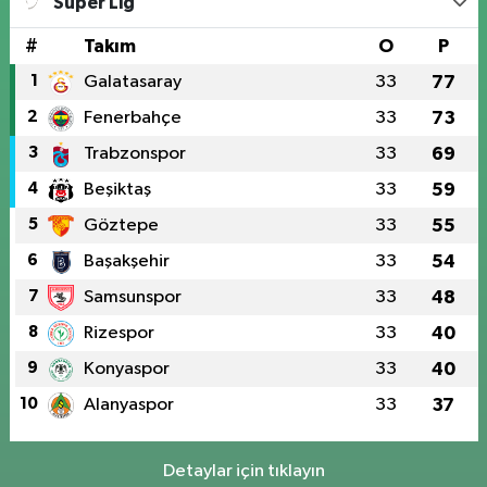
Süper Lig
#
Takım
O
P
1
Galatasaray
33
77
2
Fenerbahçe
33
73
3
Trabzonspor
33
69
4
Beşiktaş
33
59
5
Göztepe
33
55
6
Başakşehir
33
54
7
Samsunspor
33
48
8
Rizespor
33
40
9
Konyaspor
33
40
10
Alanyaspor
33
37
Detaylar için tıklayın