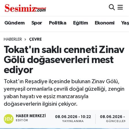
Dünya
Nöbetçi Eczaneler
Gündem
Spor
Politika
Eğitim
Ekonomi
Ya
Eğitim
Hava Durumu
HABERLER
ÇEVRE
Tokat'ın saklı cenneti Zinav
Ekonomi
Namaz Vakitleri
Gölü doğaseverleri mest
Genel
Trafik Durumu
ediyor
Gündem
Süper Lig Puan Durumu ve Fikstür
Tokat'ın Reşadiye ilçesinde bulunan Zinav Gölü,
yemyeşil ormanlarla çevrili doğal güzelliği, zengin
Magazin
Tüm Manşetler
yaban hayatı ve eşsiz manzarasıyla
doğaseverlerin ilgisini çekiyor.
Politika
Son Dakika Haberleri
HABER MERKEZI
08.06.2026 - 10:22
08.06.2026 - 1
EDITÖR
YAYINLANMA
GÜNCELLEM
Sağlık
Haber Arşivi