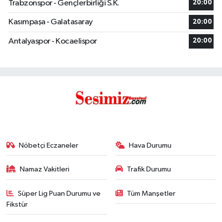
Trabzonspor - Gençlerbirliği S.K.
20:00
Kasımpaşa - Galatasaray
20:00
Antalyaspor - Kocaelispor
20:00
Nöbetçi Eczaneler
Hava Durumu
Namaz Vakitleri
Trafik Durumu
Süper Lig Puan Durumu ve
Tüm Manşetler
Fikstür