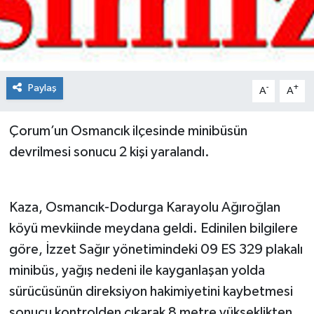
Spor
Teknoloji
Paylaş
-
+
A
A
Tokat Haberleri
Çorum’un Osmancık ilçesinde minibüsün
Yaşam
devrilmesi sonucu 2 kişi yaralandı.
Kaza, Osmancık-Dodurga Karayolu Ağıroğlan
köyü mevkiinde meydana geldi. Edinilen bilgilere
göre, İzzet Sağır yönetimindeki 09 ES 329 plakalı
minibüs, yağış nedeni ile kayganlaşan yolda
sürücüsünün direksiyon hakimiyetini kaybetmesi
sonucu kontrolden çıkarak 8 metre yükseklikten