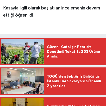
Kasayla ilgili olarak başlatılan incelemenin devam
ettiği öğrenildi.
Güvenli Gıda İçin Pestisit
Denetimi! Tokat'ta 203 Ürüne
Analiz
TOGÜ’den Sektör İş Birliği için
İstanbul ve Sakarya’da Önemli
Ziyaretler