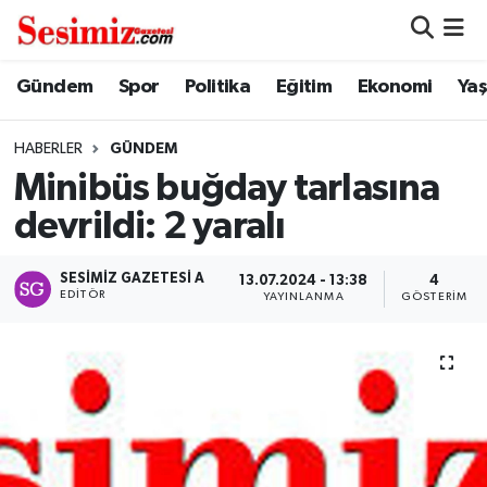
Dünya
Nöbetçi Eczaneler
Gündem
Spor
Politika
Eğitim
Ekonomi
Ya
Eğitim
Hava Durumu
HABERLER
GÜNDEM
Minibüs buğday tarlasına
Ekonomi
Namaz Vakitleri
devrildi: 2 yaralı
Genel
Trafik Durumu
SESIMIZ GAZETESI A
13.07.2024 - 13:38
4
EDITÖR
YAYINLANMA
GÖSTERIM
Gündem
Süper Lig Puan Durumu ve Fikstür
Magazin
Tüm Manşetler
Politika
Son Dakika Haberleri
Sağlık
Haber Arşivi