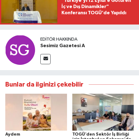
"Türkiye’yi 12 Eylül’e Götüren
İç ve Dış Dinamikler"
Konferansı TOGÜ’de Yapıldı
EDITÖR HAKKINDA
Sesimiz Gazetesi A
Bunlar da ilginizi çekebilir
Aydem
TOGÜ’den Sektör İş Birliği