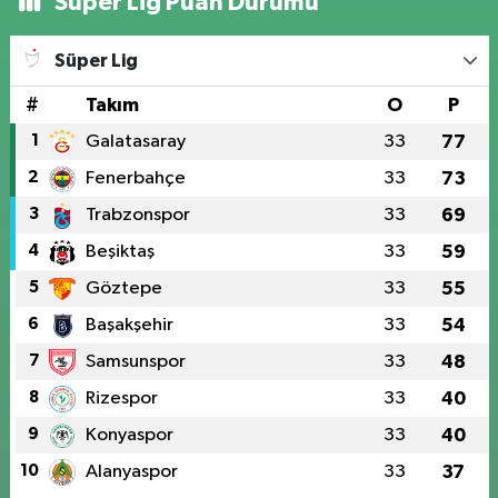
Süper Lig Puan Durumu
Süper Lig
#
Takım
O
P
1
Galatasaray
33
77
2
Fenerbahçe
33
73
3
Trabzonspor
33
69
4
Beşiktaş
33
59
5
Göztepe
33
55
6
Başakşehir
33
54
7
Samsunspor
33
48
8
Rizespor
33
40
9
Konyaspor
33
40
10
Alanyaspor
33
37