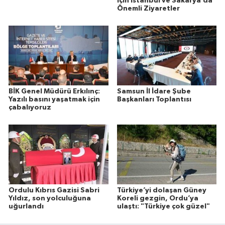
için İstanbul ve Sakarya’da
Önemli Ziyaretler
BİK Genel Müdürü Erkılınç:
Samsun İl İdare Şube
Yazılı basını yaşatmak için
Başkanları Toplantısı
çabalıyoruz
Ordulu Kıbrıs Gazisi Sabri
Türkiye’yi dolaşan Güney
Yıldız, son yolculuğuna
Koreli gezgin, Ordu’ya
uğurlandı
ulaştı: "Türkiye çok güzel"