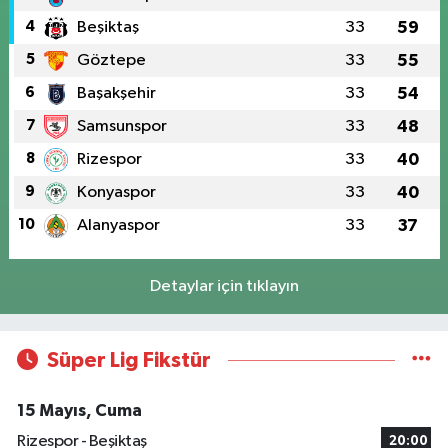
4
Beşiktaş
33
59
5
Göztepe
33
55
6
Başakşehir
33
54
7
Samsunspor
33
48
8
Rizespor
33
40
9
Konyaspor
33
40
10
Alanyaspor
33
37
Detaylar için tıklayın
Süper Lig Fikstür
15 Mayıs, Cuma
Rizespor - Beşiktaş
20:00