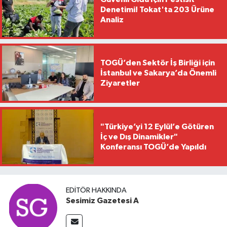
Denetimi! Tokat'ta 203 Ürüne
Analiz
TOGÜ’den Sektör İş Birliği için
İstanbul ve Sakarya’da Önemli
Ziyaretler
"Türkiye’yi 12 Eylül’e Götüren
İç ve Dış Dinamikler"
Konferansı TOGÜ’de Yapıldı
EDITÖR HAKKINDA
Sesimiz Gazetesi A