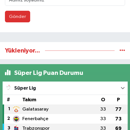
Gönder
Yükleniyor...
Süper Lig Puan Durumu
Süper Lig
#
Takım
O
P
1
Galatasaray
33
77
2
Fenerbahçe
33
73
3
Trabzonspor
33
69