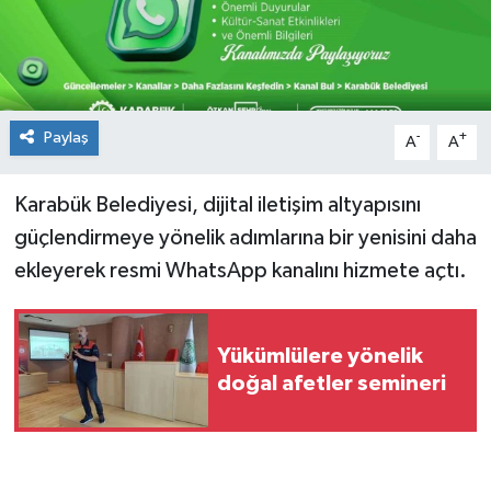
Spor
Teknoloji
Paylaş
-
+
A
A
Tokat Haberleri
Karabük Belediyesi, dijital iletişim altyapısını
Yaşam
güçlendirmeye yönelik adımlarına bir yenisini daha
ekleyerek resmi WhatsApp kanalını hizmete açtı.
Yükümlülere yönelik
doğal afetler semineri