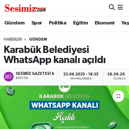
Dünya
Nöbetçi Eczaneler
Gündem
Spor
Politika
Eğitim
Ekonomi
Ya
Eğitim
Hava Durumu
HABERLER
GÜNDEM
Karabük Belediyesi
Ekonomi
Namaz Vakitleri
WhatsApp kanalı açıldı
Genel
Trafik Durumu
SESIMIZ GAZETESI A
23.06.2025 - 18:35
26.06.2025
EDITÖR
YAYINLANMA
GÜNCEL
Gündem
Süper Lig Puan Durumu ve Fikstür
Magazin
Tüm Manşetler
Politika
Son Dakika Haberleri
Sağlık
Haber Arşivi