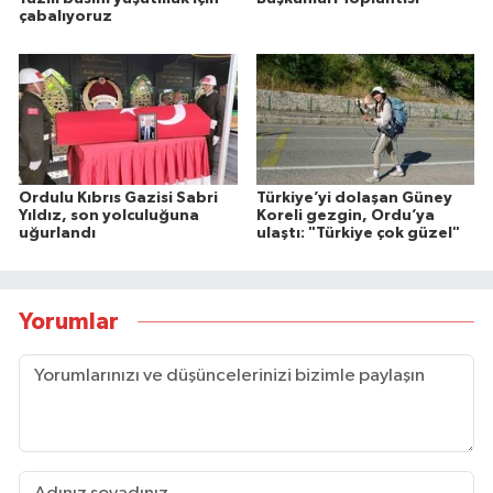
çabalıyoruz
Ordulu Kıbrıs Gazisi Sabri
Türkiye’yi dolaşan Güney
Yıldız, son yolculuğuna
Koreli gezgin, Ordu’ya
uğurlandı
ulaştı: "Türkiye çok güzel"
Yorumlar