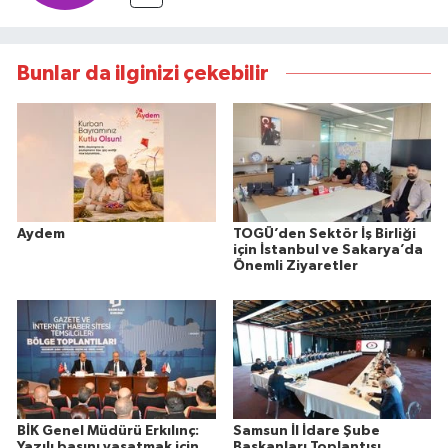
Bunlar da ilginizi çekebilir
Aydem
TOGÜ’den Sektör İş Birliği
için İstanbul ve Sakarya’da
Önemli Ziyaretler
BİK Genel Müdürü Erkılınç:
Samsun İl İdare Şube
Yazılı basını yaşatmak için
Başkanları Toplantısı