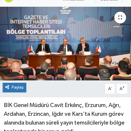
Spor
Teknoloji
Tokat Haberleri
Yaşam
Paylaş
-
+
A
A
BİK Genel Müdürü Cavit Erkılınç, Erzurum, Ağrı,
Ardahan, Erzincan, Iğdır ve Kars’ta Kurum görev
alanında bulunan süreli yayın temsilcileriyle bölge