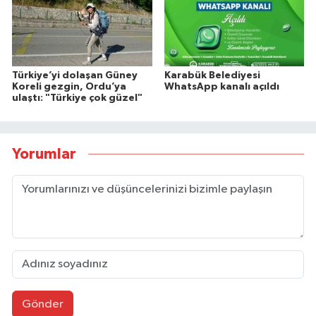
Türkiye’yi dolaşan Güney
Karabük Belediyesi
Koreli gezgin, Ordu’ya
WhatsApp kanalı açıldı
ulaştı: "Türkiye çok güzel"
Yorumlar
Gönder