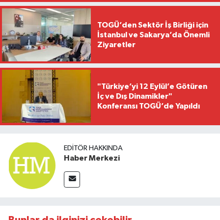
TOGÜ’den Sektör İş Birliği için
İstanbul ve Sakarya’da Önemli
Ziyaretler
"Türkiye’yi 12 Eylül’e Götüren
İç ve Dış Dinamikler"
Konferansı TOGÜ’de Yapıldı
EDITÖR HAKKINDA
Haber Merkezi