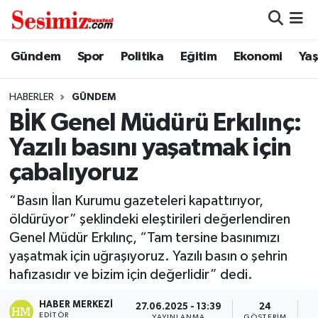
Dünya
Nöbetçi Eczaneler
Gündem
Spor
Politika
Eğitim
Ekonomi
Ya
Eğitim
Hava Durumu
HABERLER
GÜNDEM
BİK Genel Müdürü Erkılınç:
Ekonomi
Namaz Vakitleri
Yazılı basını yaşatmak için
Genel
Trafik Durumu
çabalıyoruz
Gündem
Süper Lig Puan Durumu ve Fikstür
“Basın İlan Kurumu gazeteleri kapattırıyor,
öldürüyor” şeklindeki eleştirileri değerlendiren
Magazin
Tüm Manşetler
Genel Müdür Erkılınç, “Tam tersine basınımızı
yaşatmak için uğraşıyoruz. Yazılı basın o şehrin
Politika
Son Dakika Haberleri
hafızasıdır ve bizim için değerlidir” dedi.
HABER MERKEZI
Sağlık
Haber Arşivi
27.06.2025 - 13:39
24
EDITÖR
YAYINLANMA
GÖSTERIM
O