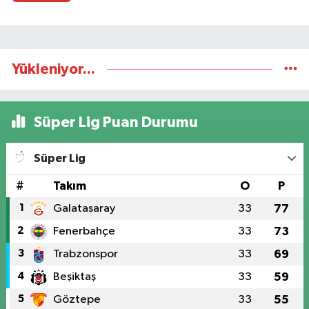
Yükleniyor...
Süper Lig Puan Durumu
Süper Lig
#
Takım
O
P
1
Galatasaray
33
77
2
Fenerbahçe
33
73
3
Trabzonspor
33
69
4
Beşiktaş
33
59
5
Göztepe
33
55