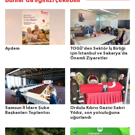
Bunlar da ilginizi çekebilir
Aydem
TOGÜ’den Sektör İş Birliği
için İstanbul ve Sakarya’da
Önemli Ziyaretler
Samsun İl İdare Şube
Ordulu Kıbrıs Gazisi Sabri
Başkanları Toplantısı
Yıldız, son yolculuğuna
uğurlandı