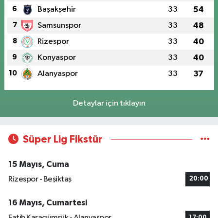
6
Başakşehir
33
54
7
Samsunspor
33
48
8
Rizespor
33
40
9
Konyaspor
33
40
10
Alanyaspor
33
37
Detaylar için tıklayın
Süper Lig Fikstür
15 Mayıs, Cuma
Rizespor - Beşiktaş
20:00
16 Mayıs, Cumartesi
Fatih Karagümrük - Alanyaspor
17:00