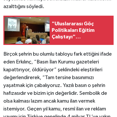
azalttığını söyledi.
"Uluslararası Göç
Politikaları Eğitim
Çalıştayı"
gerçekleştirildi
Birçok şehrin bu olumlu tabloyu fark ettiğini ifade
eden Erkılınç, “Basın İlan Kurumu gazeteleri
kapattırıyor, öldürüyor” şeklindeki eleştirileri
değerlendirerek, “Tam tersine basınımızı
yaşatmak için çabalıyoruz. Yazılı basın o şehrin
hafızasıdır ve bizim için değerlidir. Sembolik de
olsa kalması lazım ancak kamu ilan vermek
istemiyor. Geçen yıl kamu, resmî ilan ve reklam
yayımı için Türkiye genelinde 4 milyar TL’ye yakın