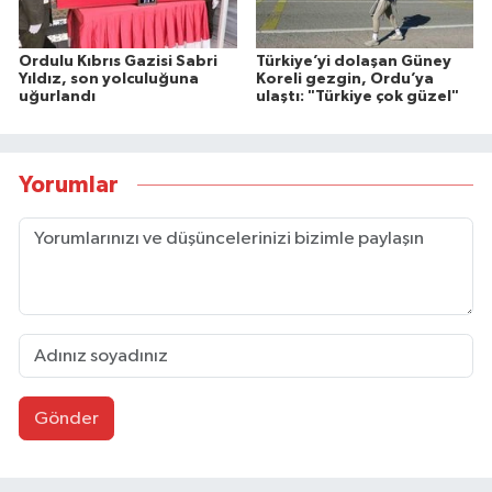
Ordulu Kıbrıs Gazisi Sabri
Türkiye’yi dolaşan Güney
Yıldız, son yolculuğuna
Koreli gezgin, Ordu’ya
uğurlandı
ulaştı: "Türkiye çok güzel"
Yorumlar
Gönder