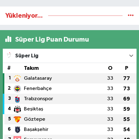
Yükleniyor...
Süper Lig Puan Durumu
Süper Lig
#
Takım
O
P
1
Galatasaray
33
77
2
Fenerbahçe
33
73
3
Trabzonspor
33
69
4
Beşiktaş
33
59
5
Göztepe
33
55
6
Başakşehir
33
54