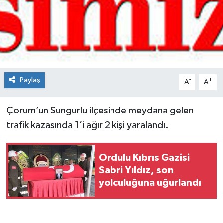
Spor
Teknoloji
Tokat Haberleri
Paylaş
-
+
A
A
Yaşam
Çorum’un Sungurlu ilçesinde meydana gelen
trafik kazasında 1’i ağır 2 kişi yaralandı.
Ordulu Kıbrıs Gazisi
Sabri Yıldız, son
yolculuğuna uğurlandı