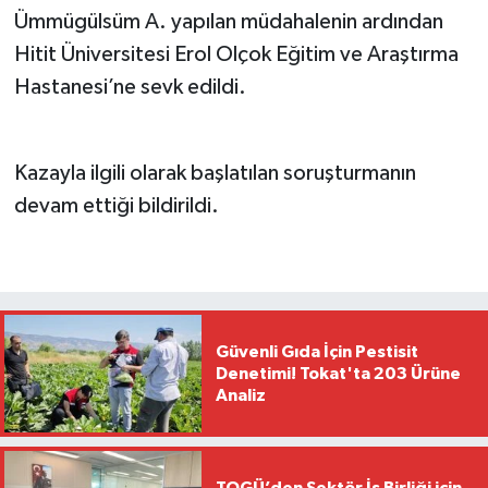
Ümmügülsüm A. yapılan müdahalenin ardından
Hitit Üniversitesi Erol Olçok Eğitim ve Araştırma
Hastanesi’ne sevk edildi.
Kazayla ilgili olarak başlatılan soruşturmanın
devam ettiği bildirildi.
Güvenli Gıda İçin Pestisit
Denetimi! Tokat'ta 203 Ürüne
Analiz