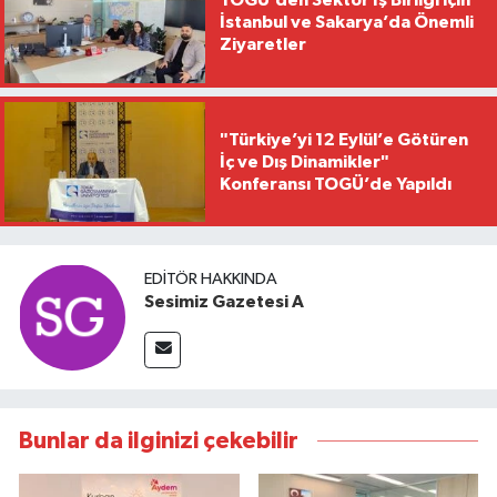
TOGÜ’den Sektör İş Birliği için
İstanbul ve Sakarya’da Önemli
Ziyaretler
"Türkiye’yi 12 Eylül’e Götüren
İç ve Dış Dinamikler"
Konferansı TOGÜ’de Yapıldı
EDITÖR HAKKINDA
Sesimiz Gazetesi A
Bunlar da ilginizi çekebilir