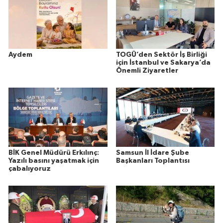
Aydem
TOGÜ’den Sektör İş Birliği
için İstanbul ve Sakarya’da
Önemli Ziyaretler
BİK Genel Müdürü Erkılınç:
Samsun İl İdare Şube
Yazılı basını yaşatmak için
Başkanları Toplantısı
çabalıyoruz