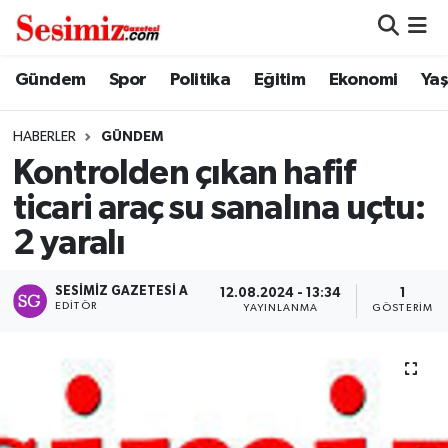
Dünya
Nöbetçi Eczaneler
Gündem
Spor
Politika
Eğitim
Ekonomi
Ya
Eğitim
Hava Durumu
HABERLER
GÜNDEM
Kontrolden çıkan hafif
Ekonomi
Namaz Vakitleri
ticari araç su sanalına uçtu:
Genel
Trafik Durumu
2 yaralı
Gündem
Süper Lig Puan Durumu ve Fikstür
SESIMIZ GAZETESI A
12.08.2024 - 13:34
1
EDITÖR
YAYINLANMA
GÖSTERIM
Magazin
Tüm Manşetler
Politika
Son Dakika Haberleri
Sağlık
Haber Arşivi