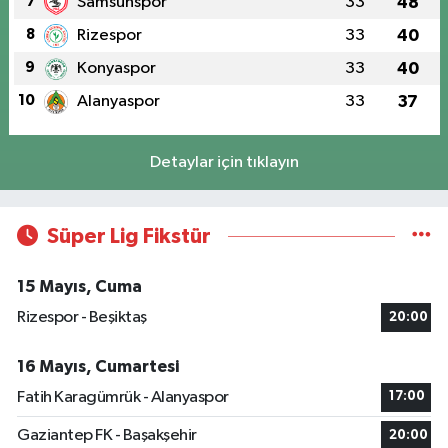
7
Samsunspor
33
48
8
Rizespor
33
40
9
Konyaspor
33
40
10
Alanyaspor
33
37
Detaylar için tıklayın
Süper Lig Fikstür
15 Mayıs, Cuma
Rizespor - Beşiktaş
20:00
16 Mayıs, Cumartesi
Fatih Karagümrük - Alanyaspor
17:00
Gaziantep FK - Başakşehir
20:00