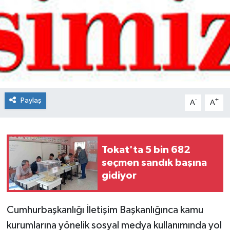
Spor
Teknoloji
Tokat Haberleri
Yaşam
Paylaş
-
+
A
A
Tokat'ta 5 bin 682
seçmen sandık başına
gidiyor
Cumhurbaşkanlığı İletişim Başkanlığınca kamu
kurumlarına yönelik sosyal medya kullanımında yol