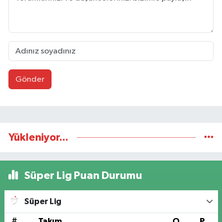
Gönder
Yükleniyor...
Süper Lig Puan Durumu
Süper Lig
#
Takım
O
P