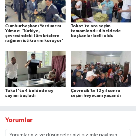
Cumhurbaşkanı Yardımcısı
Tokat'ta ara seçim
Yılmaz: 'Türkiye,
tamamlandı: 4 beldede
çevresindeki tüm krizlere
başkanlar belli oldu
rağmen istikrarını koruyor'
Tokat'ta 4 beldede oy
Çevrecik'te 12 yıl sonra
sayımı başladı
seçim heyecanı yaşandı
Yorumlar