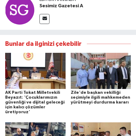
Sesimiz Gazetesi A
Bunlar da ilginizi çekebilir
AK Parti Tokat Milletvekili
Zile'de başkan vekilliği
Beyazıt: 'Çocuklarımızın
seçimiyle ilgili mahkemeden
güvenliği ve dijital geleceği
yürütmeyi durdurma kararı
için kalıcı çözümler
üretiyoruz'