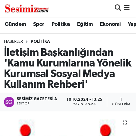
Dünya
Nöbetçi Eczaneler
Gündem
Spor
Politika
Eğitim
Ekonomi
Ya
Eğitim
Hava Durumu
HABERLER
POLITIKA
İletişim Başkanlığından
Ekonomi
Namaz Vakitleri
'Kamu Kurumlarına Yönelik
Genel
Trafik Durumu
Kurumsal Sosyal Medya
Kullanım Rehberi'
Gündem
Süper Lig Puan Durumu ve Fikstür
SESIMIZ GAZETESI A
Magazin
Tüm Manşetler
10.10.2024 - 13:25
1
EDITÖR
YAYINLANMA
GÖSTERIM
Politika
Son Dakika Haberleri
Sağlık
Haber Arşivi