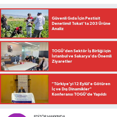
Güvenli Gıda İçin Pestisit
Denetimi! Tokat'ta 203 Ürüne
Analiz
TOGÜ’den Sektör İş Birliği için
İstanbul ve Sakarya’da Önemli
Ziyaretler
"Türkiye’yi 12 Eylül’e Götüren
İç ve Dış Dinamikler"
Konferansı TOGÜ’de Yapıldı
EDITÖR HAKKINDA