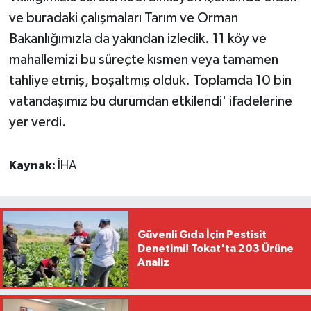
ve buradaki çalışmaları Tarım ve Orman
Bakanlığımızla da yakından izledik. 11 köy ve
mahallemizi bu süreçte kısmen veya tamamen
tahliye etmiş, boşaltmış olduk. Toplamda 10 bin
vatandaşımız bu durumdan etkilendi' ifadelerine
yer verdi.
Kaynak:
İHA
Güvenli Gıda İçin Pestisit
Denetimi! Tokat'ta 203 Ürüne
Analiz