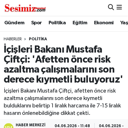
Dünya
Nöbetçi Eczaneler
Gündem
Spor
Politika
Eğitim
Ekonomi
Ya
Eğitim
Hava Durumu
HABERLER
POLITIKA
İçişleri Bakanı Mustafa
Ekonomi
Namaz Vakitleri
Çiftçi: 'Afetten önce risk
Genel
Trafik Durumu
azaltma çalışmalarını son
derece kıymetli buluyoruz'
Gündem
Süper Lig Puan Durumu ve Fikstür
İçişleri Bakanı Mustafa Çiftçi, afetten önce risk
Magazin
Tüm Manşetler
azaltma çalışmalarını son derece kıymetli
bulduklarını belirtip 1 liralık harcama ile 7-15 liralık
Politika
Son Dakika Haberleri
hasarın önlenebildiğine dikkat çekti.
Sağlık
Haber Arşivi
HABER MERKEZI
04.06.2026 - 11:48
04.06.2026 - 1