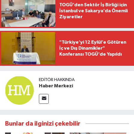
TOGÜ’den Sektör İş Birliği için
İstanbul ve Sakarya’da Önemli
Ziyaretler
"Türkiye’yi 12 Eylül’e Götüren
İç ve Dış Dinamikler"
Konferansı TOGÜ’de Yapıldı
EDITÖR HAKKINDA
Haber Merkezi
Bunlar da ilginizi çekebilir