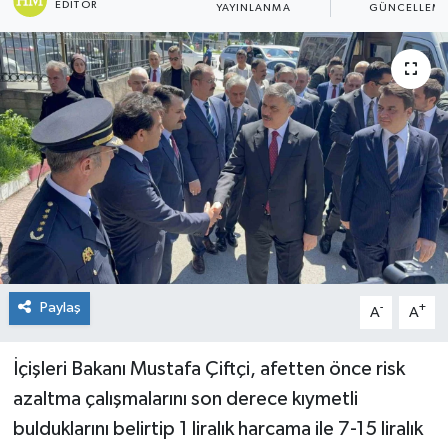
EDITÖR
YAYINLANMA
GÜNCELLEM
Spor
Teknoloji
Tokat Haberleri
Yaşam
Paylaş
-
+
A
A
İçişleri Bakanı Mustafa Çiftçi, afetten önce risk
azaltma çalışmalarını son derece kıymetli
bulduklarını belirtip 1 liralık harcama ile 7-15 liralık