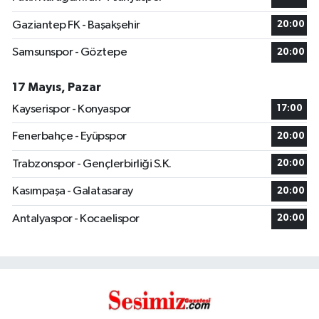
Gaziantep FK - Başakşehir
20:00
Samsunspor - Göztepe
20:00
17 Mayıs, Pazar
Kayserispor - Konyaspor
17:00
Fenerbahçe - Eyüpspor
20:00
Trabzonspor - Gençlerbirliği S.K.
20:00
Kasımpaşa - Galatasaray
20:00
Antalyaspor - Kocaelispor
20:00