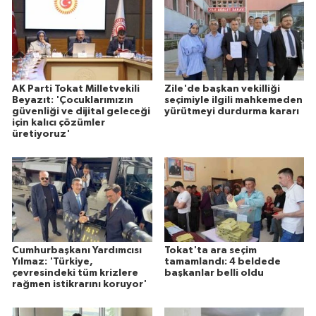
AK Parti Tokat Milletvekili
Zile'de başkan vekilliği
Beyazıt: 'Çocuklarımızın
seçimiyle ilgili mahkemeden
güvenliği ve dijital geleceği
yürütmeyi durdurma kararı
için kalıcı çözümler
üretiyoruz'
Cumhurbaşkanı Yardımcısı
Tokat'ta ara seçim
Yılmaz: 'Türkiye,
tamamlandı: 4 beldede
çevresindeki tüm krizlere
başkanlar belli oldu
rağmen istikrarını koruyor'