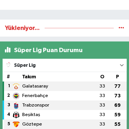
Yükleniyor...
Süper Lig Puan Durumu
Süper Lig
#
Takım
O
P
1
Galatasaray
33
77
2
Fenerbahçe
33
73
3
Trabzonspor
33
69
4
Beşiktaş
33
59
5
Göztepe
33
55