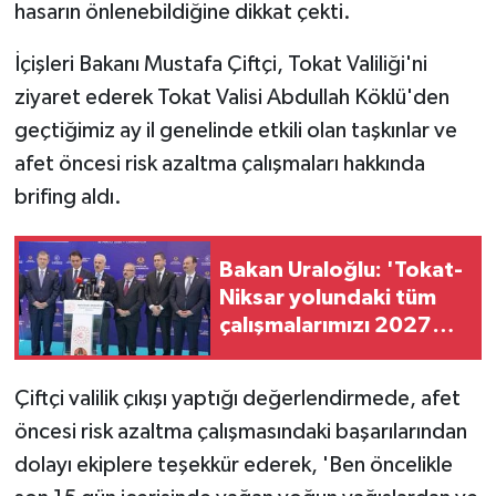
hasarın önlenebildiğine dikkat çekti.
İçişleri Bakanı Mustafa Çiftçi, Tokat Valiliği'ni
ziyaret ederek Tokat Valisi Abdullah Köklü'den
geçtiğimiz ay il genelinde etkili olan taşkınlar ve
afet öncesi risk azaltma çalışmaları hakkında
brifing aldı.
Bakan Uraloğlu: 'Tokat-
Niksar yolundaki tüm
çalışmalarımızı 2027
yılında tamamlamayı
hedefliyoruz'
Çiftçi valilik çıkışı yaptığı değerlendirmede, afet
öncesi risk azaltma çalışmasındaki başarılarından
dolayı ekiplere teşekkür ederek, 'Ben öncelikle