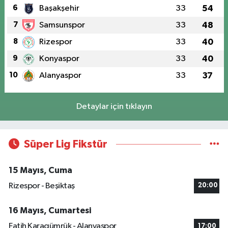
6
Başakşehir
33
54
7
Samsunspor
33
48
8
Rizespor
33
40
9
Konyaspor
33
40
10
Alanyaspor
33
37
Detaylar için tıklayın
Süper Lig Fikstür
15 Mayıs, Cuma
Rizespor - Beşiktaş
20:00
16 Mayıs, Cumartesi
Fatih Karagümrük - Alanyaspor
17:00