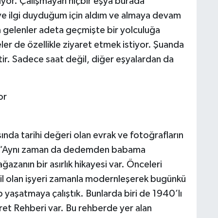
ışıyor. Çalışmayan hiçbir eşya burada
e ilgi duyduğum için aldım ve almaya devam
ya gelenler adeta geçmişte bir yolculuğa
eler de özellikle ziyaret etmek istiyor. Şuanda
ttir. Sadece saat değil, diğer eşyalardan da
or
da tarihi değeri olan evrak ve fotoğrafların
, “Aynı zaman da dedemden babama
zanın bir asırlık hikayesi var. Önceleri
stil olan işyeri zamanla modernleşerek bugünkü
ep yaşatmaya çalıştık. Bunlarda biri de 1940’lı
aret Rehberi var. Bu rehberde yer alan