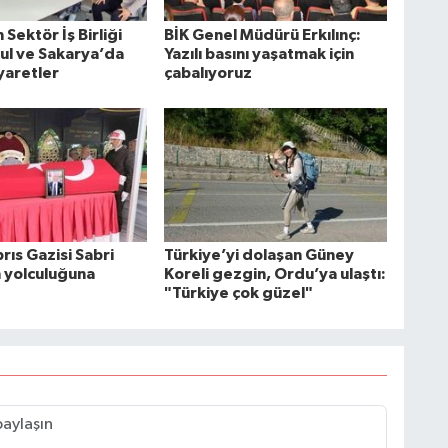
Sektör İş Birliği
BİK Genel Müdürü Erkılınç:
bul ve Sakarya’da
Yazılı basını yaşatmak için
yaretler
çabalıyoruz
rıs Gazisi Sabri
Türkiye’yi dolaşan Güney
n yolculuğuna
Koreli gezgin, Ordu’ya ulaştı:
"Türkiye çok güzel"