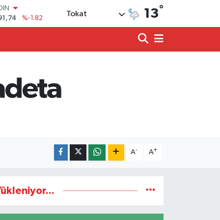
°
OIN
13
Tokat
91,74
%-1.82
AR
3620
%0.02
O
8690
%0.19
LİN
0380
%0.18
 adeta
TIN
2,09000
%0.19
100
98,00
%0
-
+
A
A
ükleniyor...