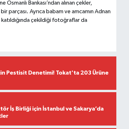
ne Osmanlı Bankası’ndan alınan çekler,
 bir parçası. Ayrıca babam ve amcamın Adnan
atıldığında çekildiği fotoğraflar da
çin Pestisit Denetimi! Tokat'ta 203 Ürüne
r İş Birliği için İstanbul ve Sakarya’da
ler