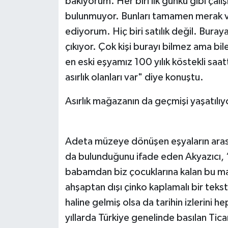
bakıyorum. Her biri ilk günkü gibi çal
bulunmuyor. Bunları tamamen merak v
ediyorum. Hiç biri satılık değil. Bura
çıkıyor. Çok kişi burayı bilmez ama bil
en eski eşyamız 100 yılık köstekli saa
asırlık olanları var" diye konuştu.
Asırlık mağazanın da geçmişi yaşatılıy
Adeta müzeye dönüşen eşyaların arasın
da bulunduğunu ifade eden Akyazıcı
babamdan biz çocuklarına kalan bu mağa
ahşaptan dışı çinko kaplamalı bir tek
haline gelmiş olsa da tarihin izlerini h
yıllarda Türkiye genelinde basılan Tic