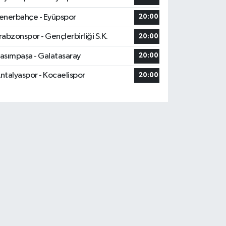
enerbahçe - Eyüpspor
20:00
rabzonspor - Gençlerbirliği S.K.
20:00
asımpaşa - Galatasaray
20:00
ntalyaspor - Kocaelispor
20:00