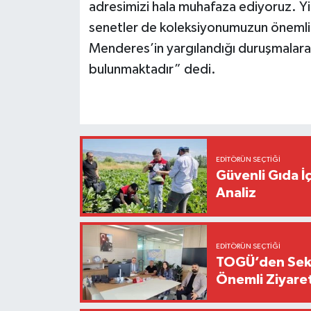
adresimizi hala muhafaza ediyoruz. Yi
senetler de koleksiyonumuzun önemli
Menderes’in yargılandığı duruşmalara k
bulunmaktadır” dedi.
EDITÖRÜN SEÇTIĞI
Güvenli Gıda İ
Analiz
EDITÖRÜN SEÇTIĞI
TOGÜ’den Sektö
Önemli Ziyaret