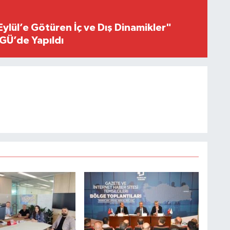
Eylül’e Götüren İç ve Dış Dinamikler"
GÜ’de Yapıldı