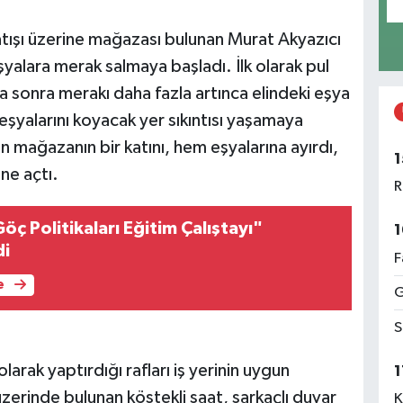
satışı üzerine mağazası bulunan Murat Akyazıcı
eşyalara merak salmaya başladı. İlk olarak pul
a sonra merakı daha fazla artınca elindeki eşya
 eşyalarını koyacak yer sıkıntısı yaşamaya
n mağazanın bir katını, hem eşyalarına ayırdı,
1
ne açtı.
R
Göç Politikaları Eğitim Çalıştayı"
1
di
F
e
G
S
rak yaptırdığı rafları iş yerinin uygun
1
zerinde bulunan köstekli saat, sarkaçlı duvar
K