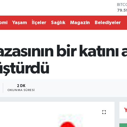
BITC
79.5
DOL
45,4
omi
Yaşam
İlçeler
Sağlık
Magazin
Belediyeler
EUR
53,3
STER
61,6
zasının bir katını
G.AL
686
BİST
ştürdü
14.5
2 DK
OKUNMA SÜRESI
Y