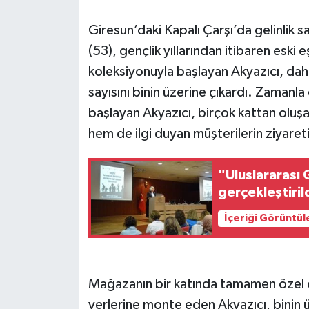
Giresun’daki Kapalı Çarşı’da gelinlik 
(53), gençlik yıllarından itibaren eski 
koleksiyonuyla başlayan Akyazıcı, dah
sayısını binin üzerine çıkardı. Zamanla
başlayan Akyazıcı, birçok kattan oluşa
hem de ilgi duyan müşterilerin ziyareti
"Uluslararası 
gerçekleştiril
İçeriği Görüntül
Mağazanın bir katında tamamen özel ola
yerlerine monte eden Akyazıcı, binin ü