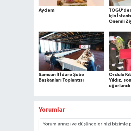
Aydem
TOGÜ’den 
için İstan
Önemli Zi
Samsun İl İdare Şube
Ordulu Kıb
Başkanları Toplantısı
Yıldız, so
uğurlandı
Yorumlar