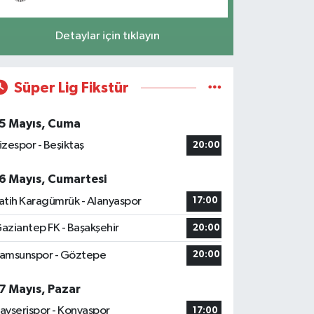
Detaylar için tıklayın
Süper Lig Fikstür
5 Mayıs, Cuma
izespor - Beşiktaş
20:00
6 Mayıs, Cumartesi
atih Karagümrük - Alanyaspor
17:00
aziantep FK - Başakşehir
20:00
amsunspor - Göztepe
20:00
7 Mayıs, Pazar
ayserispor - Konyaspor
17:00