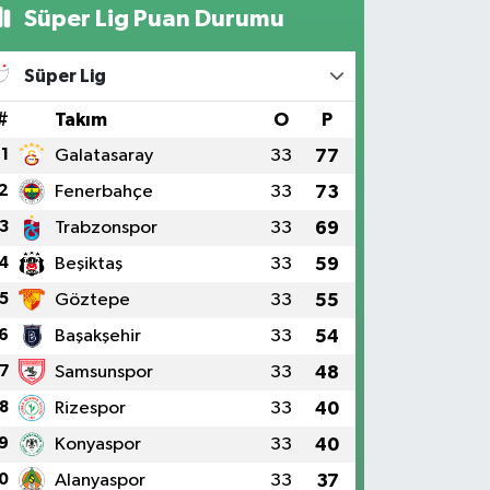
Süper Lig Puan Durumu
Süper Lig
#
Takım
O
P
1
Galatasaray
33
77
2
Fenerbahçe
33
73
3
Trabzonspor
33
69
4
Beşiktaş
33
59
5
Göztepe
33
55
6
Başakşehir
33
54
7
Samsunspor
33
48
8
Rizespor
33
40
9
Konyaspor
33
40
0
Alanyaspor
33
37