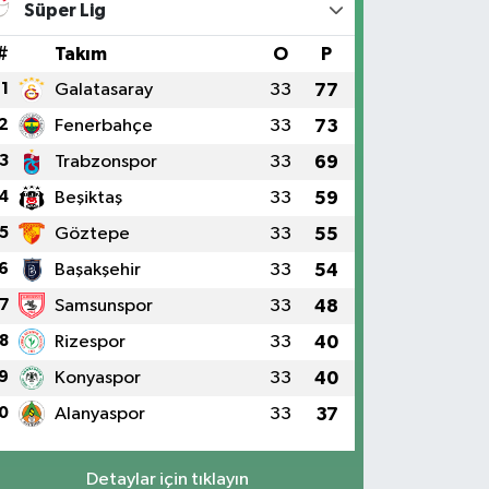
Süper Lig
#
Takım
O
P
1
Galatasaray
33
77
2
Fenerbahçe
33
73
3
Trabzonspor
33
69
4
Beşiktaş
33
59
5
Göztepe
33
55
6
Başakşehir
33
54
7
Samsunspor
33
48
8
Rizespor
33
40
9
Konyaspor
33
40
0
Alanyaspor
33
37
Detaylar için tıklayın