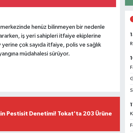
ma merkezinde henüz bilinmeyen bir nedenle
1
ararken, iş yeri sahipleri itfaiye ekiplerine
R
 yerine çok sayıda itfaiye, polis ve sağlık
in yangına müdahalesi sürüyor.
1
F
G
S
1
çin Pestisit Denetimi! Tokat'ta 203 Ürüne
K
F