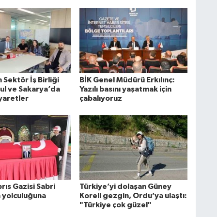
Sektör İş Birliği
BİK Genel Müdürü Erkılınç:
bul ve Sakarya’da
Yazılı basını yaşatmak için
yaretler
çabalıyoruz
rıs Gazisi Sabri
Türkiye’yi dolaşan Güney
n yolculuğuna
Koreli gezgin, Ordu’ya ulaştı:
"Türkiye çok güzel"