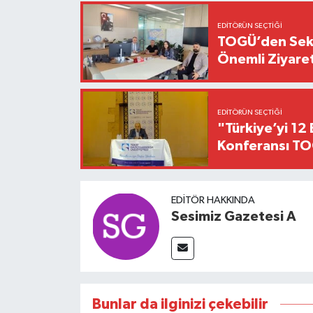
EDITÖRÜN SEÇTIĞI
TOGÜ’den Sektö
Önemli Ziyaret
EDITÖRÜN SEÇTIĞI
"Türkiye’yi 12 
Konferansı TO
EDITÖR HAKKINDA
Sesimiz Gazetesi A
Bunlar da ilginizi çekebilir