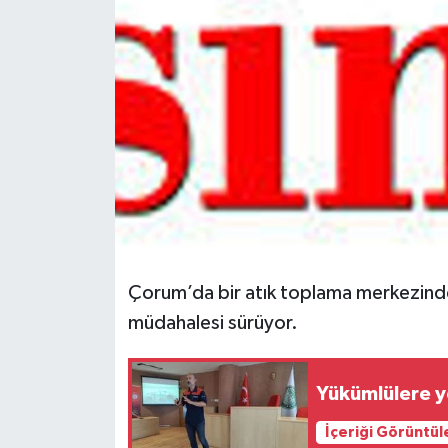
Spor
Teknoloji
Tokat Haberleri
Yaşam
Çorum’da bir atık toplama merkezinde y
müdahalesi sürüyor.
Yükümlülere y
İçeriği Görüntül