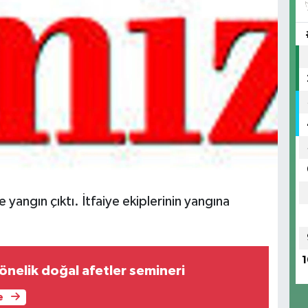
angın çıktı. İtfaiye ekiplerinin yangına
1
önelik doğal afetler semineri
e