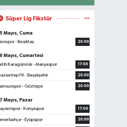
Süper Lig Fikstür
5 Mayıs, Cuma
izespor - Beşiktaş
20:00
6 Mayıs, Cumartesi
atih Karagümrük - Alanyaspor
17:00
aziantep FK - Başakşehir
20:00
amsunspor - Göztepe
20:00
7 Mayıs, Pazar
ayserispor - Konyaspor
17:00
enerbahçe - Eyüpspor
20:00