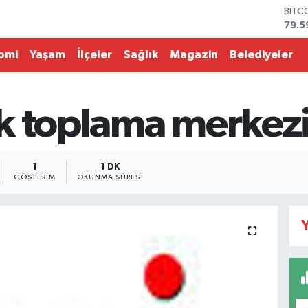
BITC
79.5
DOL
45,4
omi
Yaşam
İlçeler
Sağlık
Magazin
Belediyeler
EUR
53,3
STER
61,6
k toplama merkez
G.AL
686
BİST
14.5
1
1 DK
GÖSTERIM
OKUNMA SÜRESI
Y