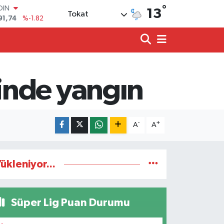
°
OIN
13
Tokat
91,74
%-1.82
AR
3620
%0.02
O
8690
%0.19
LİN
0380
%0.18
inde yangın
TIN
2,09000
%0.19
100
98,00
%0
-
+
A
A
ükleniyor...
Süper Lig Puan Durumu