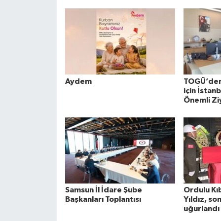
Aydem
TOGÜ’den 
için İstan
Önemli Zi
Samsun İl İdare Şube
Ordulu Kıb
Başkanları Toplantısı
Yıldız, so
uğurlandı