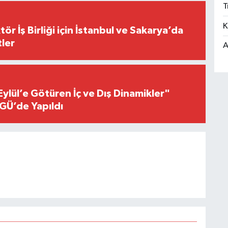
T
K
r İş Birliği için İstanbul ve Sakarya’da
ler
A
Eylül’e Götüren İç ve Dış Dinamikler"
GÜ’de Yapıldı