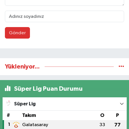
Gönder
Yükleniyor...
Süper Lig Puan Durumu
Süper Lig
#
Takım
O
P
1
Galatasaray
33
77