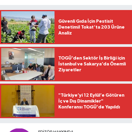
Güvenli Gıda İçin Pestisit
Denetimi! Tokat'ta 203 Ürüne
Analiz
TOGÜ’den Sektör İş Birliği için
İstanbul ve Sakarya’da Önemli
Ziyaretler
"Türkiye’yi 12 Eylül’e Götüren
İç ve Dış Dinamikler"
Konferansı TOGÜ’de Yapıldı