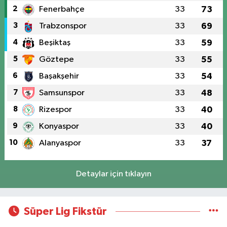
2
Fenerbahçe
33
73
3
Trabzonspor
33
69
4
Beşiktaş
33
59
5
Göztepe
33
55
6
Başakşehir
33
54
7
Samsunspor
33
48
8
Rizespor
33
40
9
Konyaspor
33
40
10
Alanyaspor
33
37
Detaylar için tıklayın
Süper Lig Fikstür