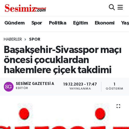
Dünya
Nöbetçi Eczaneler
Gündem
Spor
Politika
Eğitim
Ekonomi
Ya
Eğitim
Hava Durumu
HABERLER
SPOR
Başakşehir-Sivasspor maçı
Ekonomi
Namaz Vakitleri
öncesi çocuklardan
Genel
Trafik Durumu
hakemlere çiçek takdimi
Gündem
Süper Lig Puan Durumu ve Fikstür
SESIMIZ GAZETESI A
19.12.2023 - 17:47
1
EDITÖR
YAYINLANMA
GÖSTERIM
Magazin
Tüm Manşetler
Politika
Son Dakika Haberleri
Sağlık
Haber Arşivi