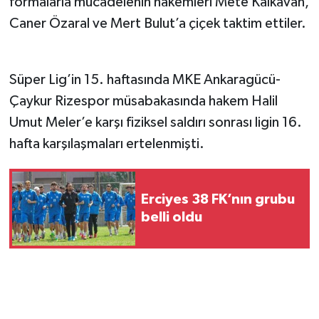
formalarla mücadelenin hakemleri Mete Kalkavan,
Caner Özaral ve Mert Bulut’a çiçek taktim ettiler.
Süper Lig’in 15. haftasında MKE Ankaragücü-
Çaykur Rizespor müsabakasında hakem Halil
Umut Meler’e karşı fiziksel saldırı sonrası ligin 16.
hafta karşılaşmaları ertelenmişti.
Erciyes 38 FK’nın grubu
belli oldu