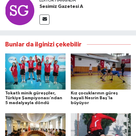
EDITÖR HAKKINDA
Sesimiz Gazetesi A
Bunlar da ilginizi çekebilir
Tokatlı minik güreşçiler,
Kız çocuklarının güreş
Türkiye Şampiyonası'ndan
hayali Nesrin Baş'la
5 madalyayla döndü
büyüyor