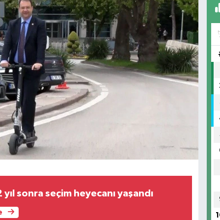
2 yıl sonra seçim heyecanı yaşandı
e
1