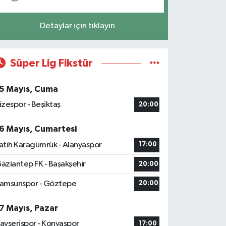
Detaylar için tıklayın
Süper Lig Fikstür
5 Mayıs, Cuma
izespor - Beşiktaş
20:00
6 Mayıs, Cumartesi
atih Karagümrük - Alanyaspor
17:00
aziantep FK - Başakşehir
20:00
amsunspor - Göztepe
20:00
7 Mayıs, Pazar
ayserispor - Konyaspor
17:00