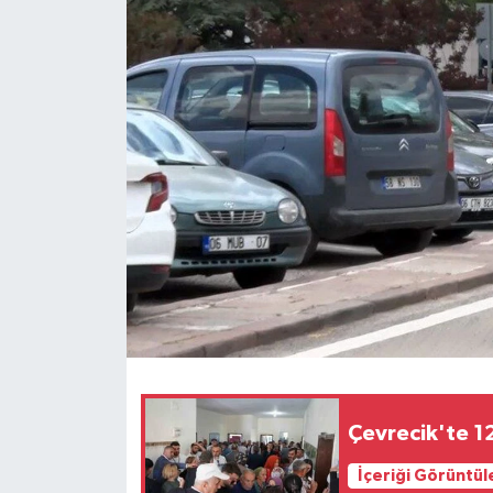
Spor
Teknoloji
Tokat Haberleri
Yaşam
Çevrecik'te 1
İçeriği Görüntül