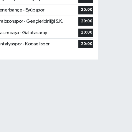
enerbahçe - Eyüpspor
20:00
rabzonspor - Gençlerbirliği S.K.
20:00
asımpaşa - Galatasaray
20:00
ntalyaspor - Kocaelispor
20:00