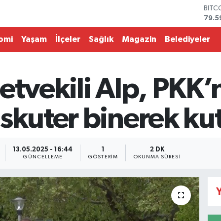
79.5
DOL
45,4
EUR
omi
Yaşam
İlçeler
Sağlık
Magazin
Belediyeler
53,3
STER
61,6
etvekili Alp, PKK’
G.AL
686
BİST
skuter binerek kut
14.5
13.05.2025 - 16:44
1
2 DK
GÜNCELLEME
GÖSTERIM
OKUNMA SÜRESI
Y