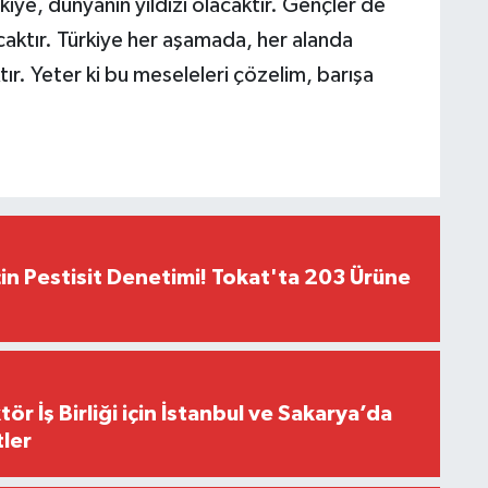
ye, dünyanın yıldızı olacaktır. Gençler de
caktır. Türkiye her aşamada, her alanda
tır. Yeter ki bu meseleleri çözelim, barışa
çin Pestisit Denetimi! Tokat'ta 203 Ürüne
r İş Birliği için İstanbul ve Sakarya’da
ler