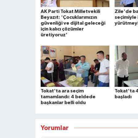
AK Parti Tokat Milletvekili
Zile'de ba
Beyazıt: 'Çocuklarımızın
seçimiyle
güvenliği ve dijital geleceği
yürütmeyi
için kalıcı çözümler
üretiyoruz'
Tokat'ta ara seçim
Tokat'ta 
tamamlandı: 4 beldede
başladı
başkanlar belli oldu
Yorumlar