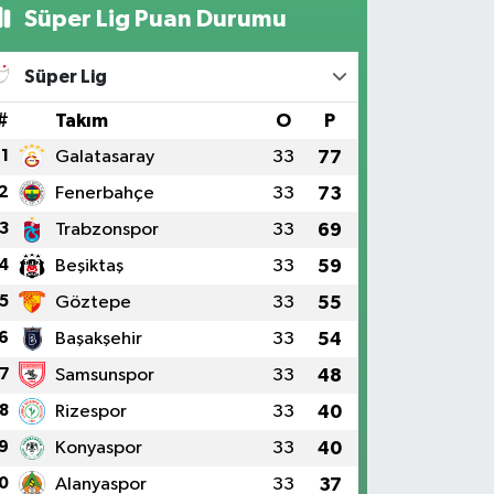
Süper Lig Puan Durumu
Süper Lig
#
Takım
O
P
1
Galatasaray
33
77
2
Fenerbahçe
33
73
3
Trabzonspor
33
69
4
Beşiktaş
33
59
5
Göztepe
33
55
6
Başakşehir
33
54
7
Samsunspor
33
48
8
Rizespor
33
40
9
Konyaspor
33
40
0
Alanyaspor
33
37