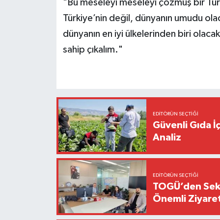
"Bu meseleyi meseleyi çözmüş bir Türki
Türkiye’nin değil, dünyanın umudu ola
dünyanın en iyi ülkelerinden biri olacak
sahip çıkalım."
EDITÖRÜN SEÇTIĞI
Güvenli Gıda İ
Analiz
EDITÖRÜN SEÇTIĞI
TOGÜ’den Sektö
Önemli Ziyaret