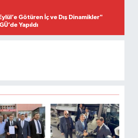
Eylül’e Götüren İç ve Dış Dinamikler"
GÜ’de Yapıldı