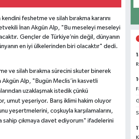
kendini feshetme ve silah bırakma kararını
etvekili İnan Akgün Alp, "Bu meseleyi meseleyi
acaktır. Gençler de Türkiye’nin değil, dünyanın
yanın en iyi ülkelerinden biri olacaktır" dedi.
1
R
e ve silah bırakma sürecini skuter binerek
1
nan Akgün Alp, "Bugün Meclis’in kasvetli
F
larından uzaklaşmak istedik çünkü
, umut yeşeriyor. Barış iklimi hakim oluyor
G
nu yeşertmelerini, coşkuyla karşılamalarını,
S
a sahip çıkmaya davet ediyorum" ifadelerini
1
K