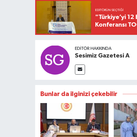
EDITÖRÜN SEÇTIĞI
"Türkiye’yi 12 
Konferansı TO
EDITÖR HAKKINDA
Sesimiz Gazetesi A
Bunlar da ilginizi çekebilir