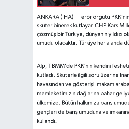
ANKARA (İHA) – Terör örgütü PKK’nın 
skuter binerek kutlayan CHP Kars Mill
çözmüş bir Türkiye, dünyanın yıldızı ol
umudu olacaktır. Türkiye her alanda dün
Alp, TBMM’de PKK’nın kendini feshetm
kutladı. Skuterle ilgili soru üzerine İ
havasından ve gösterişli makam araba
memleketimizin dağlarına bahar geliyor
ülkemize. Bütün halkımıza barış umudu
gençleri de barış umuduna ve imkanın
kullandı.