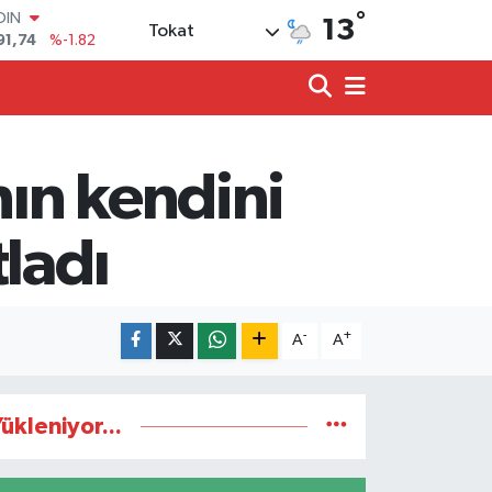
°
91,74
%-1.82
13
Tokat
AR
3620
%0.02
O
8690
%0.19
LİN
0380
%0.18
nın kendini
TIN
2,09000
%0.19
100
ladı
98,00
%0
-
+
A
A
ükleniyor...