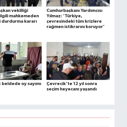
şkan vekilliği
Cumhurbaşkanı Yardımcısı
 ilgili mahkemeden
Yılmaz: 'Türkiye,
 durdurma kararı
çevresindeki tüm krizlere
rağmen istikrarını koruyor'
4 beldede oy sayımı
Çevrecik'te 12 yıl sonra
seçim heyecanı yaşandı