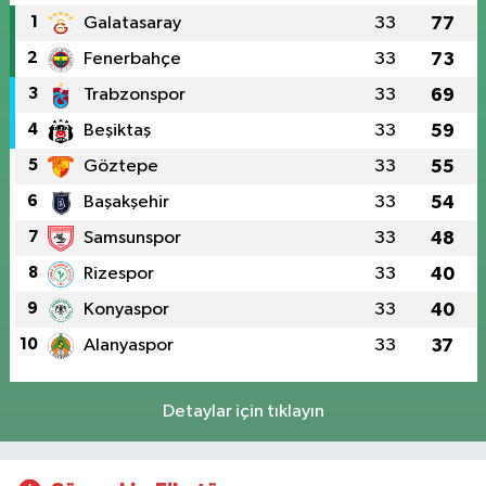
1
Galatasaray
33
77
2
Fenerbahçe
33
73
3
Trabzonspor
33
69
4
Beşiktaş
33
59
5
Göztepe
33
55
6
Başakşehir
33
54
7
Samsunspor
33
48
8
Rizespor
33
40
9
Konyaspor
33
40
10
Alanyaspor
33
37
Detaylar için tıklayın