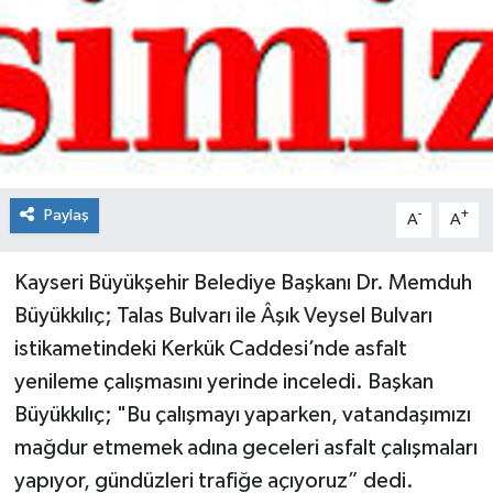
Spor
Teknoloji
Tokat Haberleri
Yaşam
Paylaş
-
+
A
A
Kayseri Büyükşehir Belediye Başkanı Dr. Memduh
Büyükkılıç; Talas Bulvarı ile Âşık Veysel Bulvarı
istikametindeki Kerkük Caddesi’nde asfalt
yenileme çalışmasını yerinde inceledi. Başkan
Büyükkılıç; "Bu çalışmayı yaparken, vatandaşımızı
mağdur etmemek adına geceleri asfalt çalışmaları
yapıyor, gündüzleri trafiğe açıyoruz” dedi.