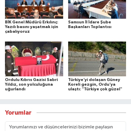
BİK Genel Müdürü Erkılınç:
Samsun İl İdare Şube
Yazılı basını yaşatmak için
Başkanları Toplantısı
çabalıyoruz
Ordulu Kıbrıs Gazisi Sabri
Türkiye’yi dolaşan Güney
Yıldız, son yolculuğuna
Koreli gezgin, Ordu’ya
uğurlandı
ulaştı: "Türkiye çok güzel"
Yorumlar