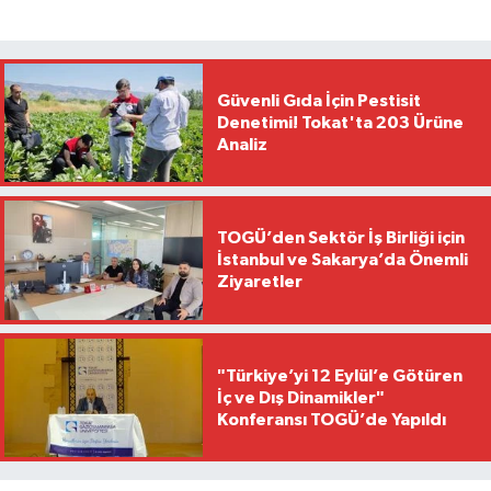
Güvenli Gıda İçin Pestisit
Denetimi! Tokat'ta 203 Ürüne
Analiz
TOGÜ’den Sektör İş Birliği için
İstanbul ve Sakarya’da Önemli
Ziyaretler
"Türkiye’yi 12 Eylül’e Götüren
İç ve Dış Dinamikler"
Konferansı TOGÜ’de Yapıldı