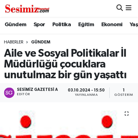
Dünya
Nöbetçi Eczaneler
Gündem
Spor
Politika
Eğitim
Ekonomi
Ya
Eğitim
Hava Durumu
HABERLER
GÜNDEM
Aile ve Sosyal Politikalar İl
Ekonomi
Namaz Vakitleri
Müdürlüğü çocuklara
Genel
Trafik Durumu
unutulmaz bir gün yaşattı
Gündem
Süper Lig Puan Durumu ve Fikstür
SESIMIZ GAZETESI A
03.10.2024 - 15:50
1
EDITÖR
YAYINLANMA
GÖSTERIM
Magazin
Tüm Manşetler
Politika
Son Dakika Haberleri
Sağlık
Haber Arşivi