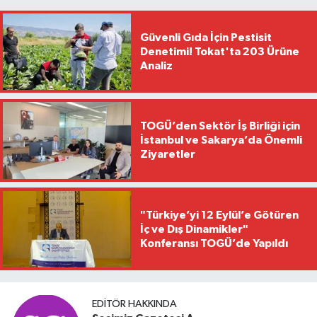
Güvenli Gıda İçin Pestisit
Denetimi! Tokat'ta 203 Ürüne
Analiz
TOGÜ’den Sektör İş Birliği için
İstanbul ve Sakarya’da Önemli
Ziyaretler
"Türkiye’yi 12 Eylül’e Götüren
İç ve Dış Dinamikler"
Konferansı TOGÜ’de Yapıldı
EDITÖR HAKKINDA