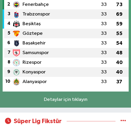
2
Fenerbahçe
33
73
3
Trabzonspor
33
69
4
Beşiktaş
33
59
5
Göztepe
33
55
6
Başakşehir
33
54
7
Samsunspor
33
48
8
Rizespor
33
40
9
Konyaspor
33
40
10
Alanyaspor
33
37
Detaylar için tıklayın
Süper Lig Fikstür