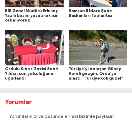
BİK Genel Müdürü Erkılınç:
Samsun İl İdare Şube
Yazılı basını yaşatmak için
Başkanları Toplantısı
çabalıyoruz
Ordulu Kıbrıs Gazisi Sabri
Türkiye’yi dolaşan Güney
Yıldız, son yolculuğuna
Koreli gezgin, Ordu’ya
uğurlandı
ulaştı: "Türkiye çok güzel"
Yorumlar