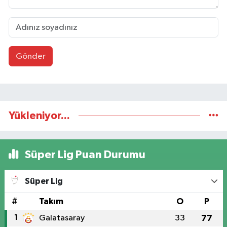
Gönder
Yükleniyor...
Süper Lig Puan Durumu
Süper Lig
#
Takım
O
P
1
Galatasaray
33
77