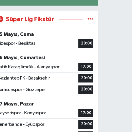
Süper Lig Fikstür
5 Mayıs, Cuma
izespor - Beşiktaş
20:00
6 Mayıs, Cumartesi
atih Karagümrük - Alanyaspor
17:00
aziantep FK - Başakşehir
20:00
amsunspor - Göztepe
20:00
7 Mayıs, Pazar
ayserispor - Konyaspor
17:00
enerbahçe - Eyüpspor
20:00