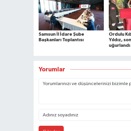
Samsun İl İdare Şube
Ordulu Kıb
Başkanları Toplantısı
Yıldız, so
uğurlandı
Yorumlar