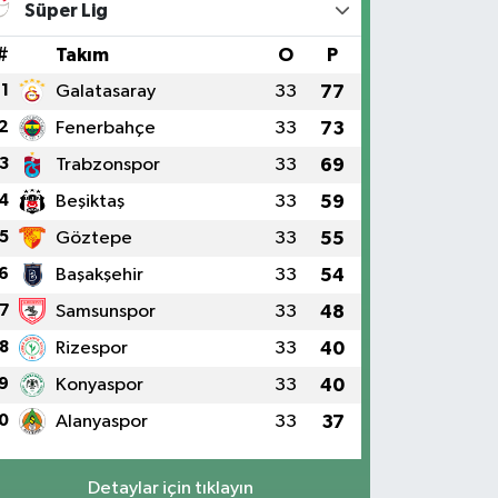
Süper Lig
#
Takım
O
P
1
Galatasaray
33
77
2
Fenerbahçe
33
73
3
Trabzonspor
33
69
4
Beşiktaş
33
59
5
Göztepe
33
55
6
Başakşehir
33
54
7
Samsunspor
33
48
8
Rizespor
33
40
9
Konyaspor
33
40
0
Alanyaspor
33
37
Detaylar için tıklayın