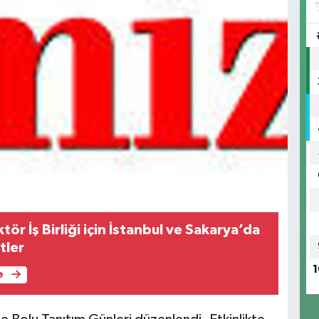
r İş Birliği için İstanbul ve Sakarya’da
tler
1
e