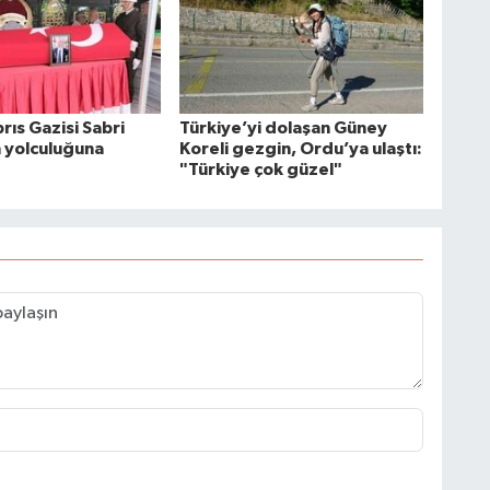
rıs Gazisi Sabri
Türkiye’yi dolaşan Güney
n yolculuğuna
Koreli gezgin, Ordu’ya ulaştı:
"Türkiye çok güzel"