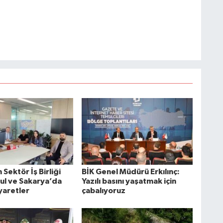
Sektör İş Birliği
BİK Genel Müdürü Erkılınç:
bul ve Sakarya’da
Yazılı basını yaşatmak için
yaretler
çabalıyoruz