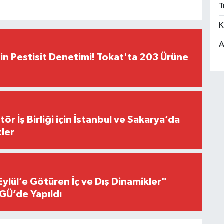
T
K
A
çin Pestisit Denetimi! Tokat'ta 203 Ürüne
r İş Birliği için İstanbul ve Sakarya’da
ler
Eylül’e Götüren İç ve Dış Dinamikler"
GÜ’de Yapıldı