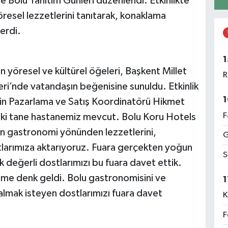
e Bolu Tanıtım Günleri düzenlendi. Etkinlikte
resel lezzetlerini tanıtarak, konaklama
erdi.
1
n yöresel ve kültürel öğeleri, Başkent Millet
R
i’nde vatandaşın beğenisine sunuldu. Etkinlik
1
’in Pazarlama ve Satış Koordinatörü Hikmet
F
iki tane hastanemiz mevcut. Bolu Koru Hotels
un gastronomi yönünden lezzetlerini,
G
stlarımıza aktarıyoruz. Fuara gerçekten yoğun
S
rek değerli dostlarımızı bu fuara davet ettik.
me denk geldi. Bolu gastronomisini ve
1
 almak isteyen dostlarımızı fuara davet
K
F