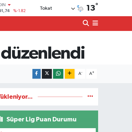
°
OIN
13
Tokat
91,74
%-1.82
AR
3620
%0.02
O
8690
%0.19
LİN
0380
%0.18
i düzenlendi
TIN
2,09000
%0.19
100
98,00
%0
-
+
A
A
ükleniyor...
Süper Lig Puan Durumu