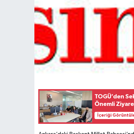
Spor
Teknoloji
Tokat Haberleri
Yaşam
TOGÜ’den Sektö
Önemli Ziyare
İçeriği Görüntül