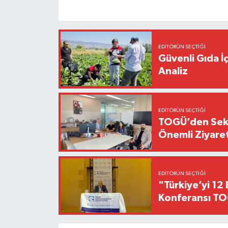
EDITÖRÜN SEÇTIĞI
Güvenli Gıda İ
Analiz
EDITÖRÜN SEÇTIĞI
TOGÜ’den Sektö
Önemli Ziyaret
EDITÖRÜN SEÇTIĞI
"Türkiye’yi 12 
Konferansı TO