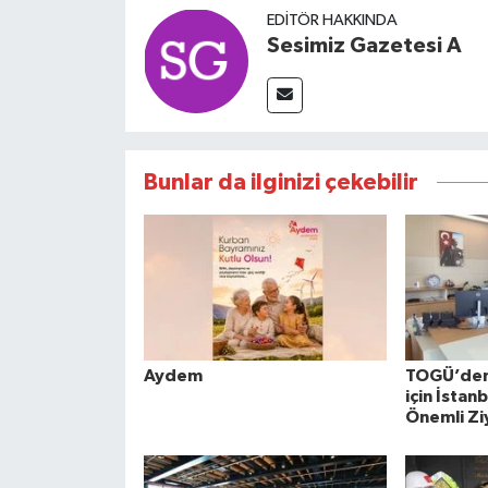
EDITÖR HAKKINDA
Sesimiz Gazetesi A
Bunlar da ilginizi çekebilir
Aydem
TOGÜ’den 
için İstan
Önemli Zi