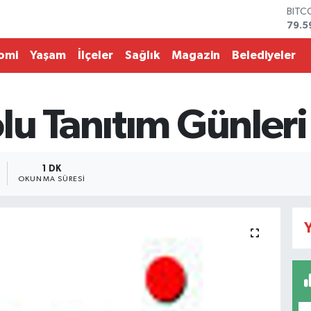
BITC
79.5
DOL
45,4
omi
Yaşam
İlçeler
Sağlık
Magazin
Belediyeler
EUR
53,3
STER
61,6
lu Tanıtım Günler
G.AL
686
BİST
14.5
1 DK
OKUNMA SÜRESI
Y