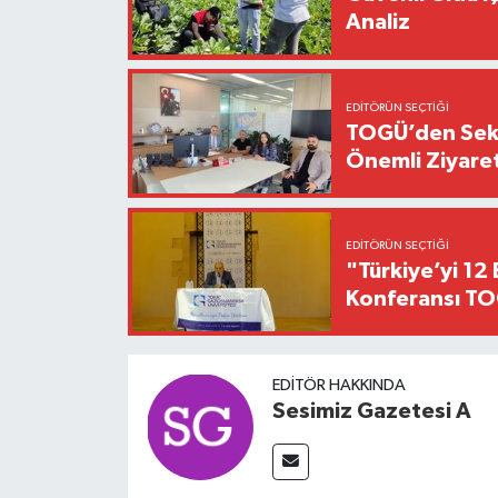
Analiz
EDITÖRÜN SEÇTIĞI
TOGÜ’den Sektö
Önemli Ziyaret
EDITÖRÜN SEÇTIĞI
"Türkiye’yi 12 
Konferansı TO
EDITÖR HAKKINDA
Sesimiz Gazetesi A