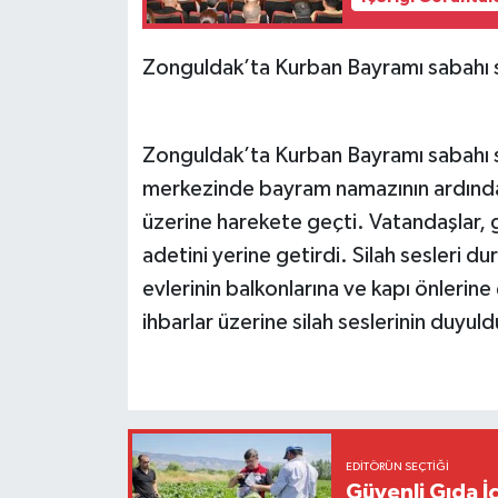
Zonguldak’ta Kurban Bayramı sabahı si
Zonguldak’ta Kurban Bayramı sabahı si
merkezinde bayram namazının ardından s
üzerine harekete geçti. Vatandaşla
adetini yerine getirdi. Silah sesleri d
evlerinin balkonlarına ve kapı önlerine ç
ihbarlar üzerine silah seslerinin duyu
EDITÖRÜN SEÇTIĞI
Güvenli Gıda İ