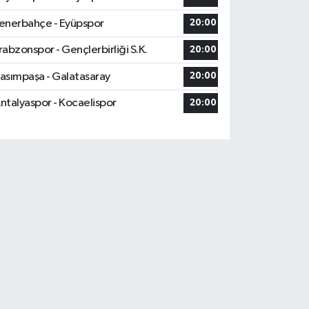
enerbahçe - Eyüpspor
20:00
rabzonspor - Gençlerbirliği S.K.
20:00
asımpaşa - Galatasaray
20:00
ntalyaspor - Kocaelispor
20:00