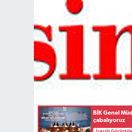
Spor
Teknoloji
Tokat Haberleri
Yaşam
BİK Genel Müdü
çabalıyoruz
İçeriği Görüntül