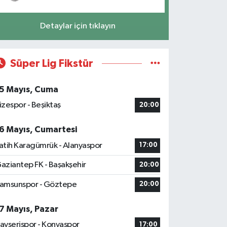
Detaylar için tıklayın
Süper Lig Fikstür
5 Mayıs, Cuma
izespor - Beşiktaş
20:00
6 Mayıs, Cumartesi
atih Karagümrük - Alanyaspor
17:00
aziantep FK - Başakşehir
20:00
amsunspor - Göztepe
20:00
7 Mayıs, Pazar
ayserispor - Konyaspor
17:00