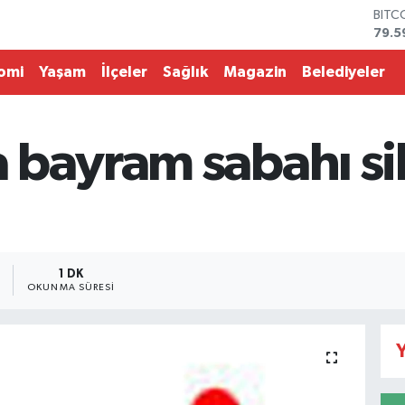
BITC
79.5
DOL
45,4
omi
Yaşam
İlçeler
Sağlık
Magazin
Belediyeler
EUR
53,3
STER
61,6
bayram sabahı sil
G.AL
686
BİST
14.5
1 DK
OKUNMA SÜRESI
Y