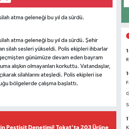
lah atma geleneği bu yıl da sürdü.
lah atma geleneği bu yıl da sürdü. Şehir
ilah sesleri yükseldi. Polis ekipleri ihbarlar
1
r, geçmişten günümüze devam eden bayram
R
uruma alışkın olmayanları korkuttu. Vatandaşlar,
1
ıkarak silahlarını ateşledi. Polis ekipleri ise
F
lduğu bölgelerde çalışma başlattı.
G
S
1
çin Pestisit Denetimi! Tokat'ta 203 Ürüne
K