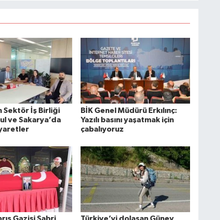
Sektör İş Birliği
BİK Genel Müdürü Erkılınç:
bul ve Sakarya’da
Yazılı basını yaşatmak için
yaretler
çabalıyoruz
rıs Gazisi Sabri
Türkiye’yi dolaşan Güney