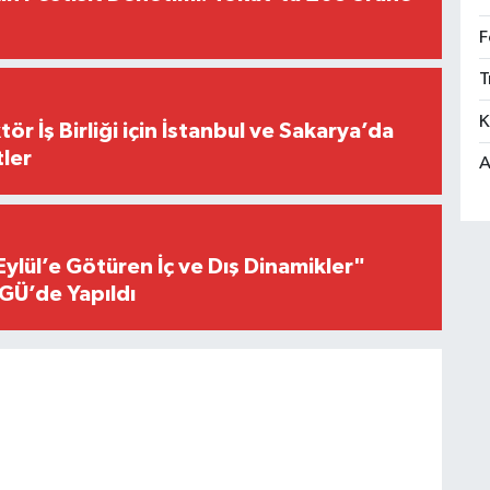
F
T
K
r İş Birliği için İstanbul ve Sakarya’da
ler
A
Eylül’e Götüren İç ve Dış Dinamikler"
GÜ’de Yapıldı