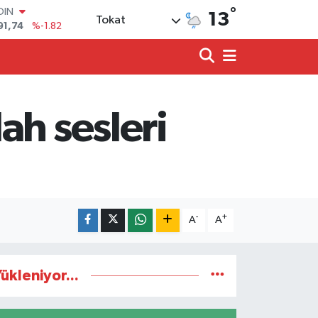
°
OIN
13
Tokat
91,74
%-1.82
AR
3620
%0.02
O
8690
%0.19
LİN
0380
%0.18
ah sesleri
TIN
2,09000
%0.19
100
98,00
%0
-
+
A
A
ükleniyor...