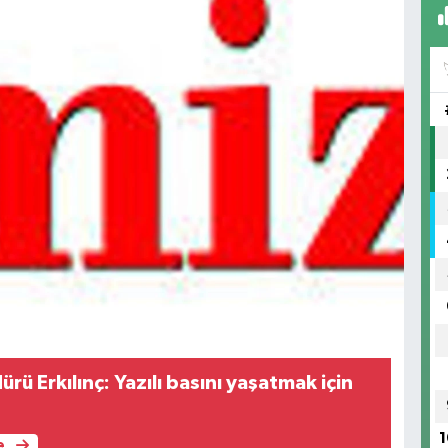
rü Erkılınç: Yazılı basını yaşatmak için
1
e