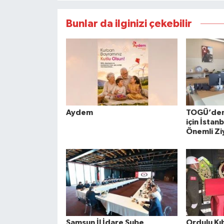
Bunlar da ilginizi çekebilir
Aydem
TOGÜ’den 
için İstan
Önemli Zi
Samsun İl İdare Şube
Ordulu Kıb