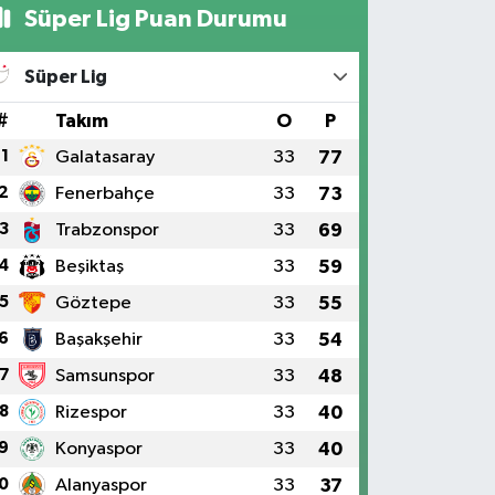
Süper Lig Puan Durumu
Süper Lig
#
Takım
O
P
1
Galatasaray
33
77
2
Fenerbahçe
33
73
3
Trabzonspor
33
69
4
Beşiktaş
33
59
5
Göztepe
33
55
6
Başakşehir
33
54
7
Samsunspor
33
48
8
Rizespor
33
40
9
Konyaspor
33
40
0
Alanyaspor
33
37